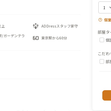
個
person_play
以上
ADDressスタッフ家守
部屋タ
0坪/ガーデンテラ
60fps
東京駅から60分
個
こだわ
部