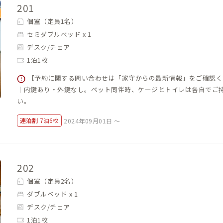
201
個室（定員1名）
セミダブルベッド x 1
デスク/チェア
1泊1枚
【予約に関する問い合わせは「家守からの最新情報」をご確認く
｜内鍵あり・外鍵なし。ペット同伴時、ケージとトイレは各自でご
い。
連泊割
7泊6枚
2024年09月01日 ～
202
個室（定員2名）
ダブルベッド x 1
デスク/チェア
1泊1枚