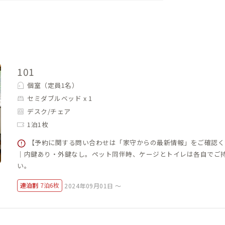
できます。
グスペースには、5名が座れる大きなテーブ
には会員同士の交流も楽しめます。リビン
レワークは禁止でお願いします。キッチン
101
の番号が書かれた棚に持参した食品を置け
個室（定員1名）
セミダブルベッド x 1
デスク/チェア
品類の棚があります。
1泊1枚
テレワークにも最適です。
【予約に関する問い合わせは「家守からの最新情報」をご確認く
｜内鍵あり・外鍵なし。ペット同伴時、ケージとトイレは各自でご
時や動画視聴時等の音漏れにはご注意くだ
い。
連泊割
7泊6枚
2024年09月01日 ～
ので、天気の良い日は外干しをオススメしま
す）。