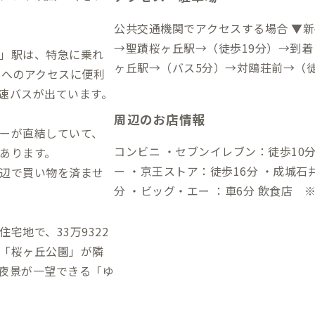
公共交通機関でアクセスする場合 ▼
→聖蹟桜ヶ丘駅→（徒歩19分）→到着
」駅は、特急に乗れ
ヶ丘駅→（バス5分）→対鴎荘前→（徒歩3分）→到
心へのアクセスに便利
（高速バス1時間20分）→聖蹟桜ヶ丘
速バスが出ています。
1時間20分）→聖蹟桜ヶ丘駅→（バス5
周辺のお店情報
動車でアクセスする場合 ▼新宿から 
ーが直結していて、
3分）→到着 ▼羽田空港から →（高速
コンビニ ・セブンイレブン：徒歩10分 ・
あります。
到着
ー ・京王ストア：徒歩16分 ・成城石
辺で買い物を済ませ
分 ・ビッグ・エー ：車6分 飲食店 ※京王線「聖蹟桜ヶ丘」駅周辺に店舗が密
集しています。 ・カフェドフルリュス2
・UBRIACO（ウブリアーコ）：徒歩15分 温泉 ・稲城天然温泉 季乃彩「
宅地で、33万9322
いろどり」：車7分 ゴルフ
「桜ヶ丘公園」が隣
夜景が一望できる「ゆ