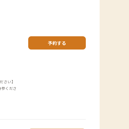
予約する
ださい】
持参くださ