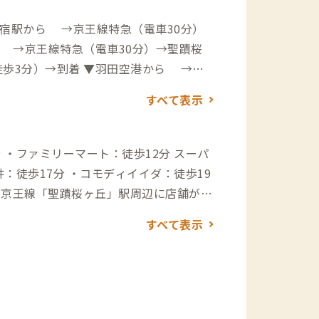
新宿駅から →京王線特急（電車30分）
 →京王線特急（電車30分）→聖蹟桜
着 ▼羽田空港から →
駅→（徒歩19分）→到着 →（高速バス
すべて表示
分）→対鴎荘前→（徒歩3分）→到着 自
→（高速道18分）→稲城IC→（一般道1
道38分）→稲城IC→（一般道13分）→
ファミリーマート：徒歩12分 スーパ
井：徒歩17分 ・コモディイイダ：徒歩19
7：徒歩11分 ・星乃珈琲店：徒歩11分
すべて表示
ときの
場 ・桜ヶ丘カントリークラブ：車3分