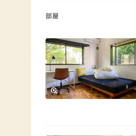
ば、ここで読書をしたり仕事をしたりも
部屋
キッチンの黄色い壁が特徴的なコリビン
ルが構えています。朝・昼・晩の食事時
グは交流の場にしたいので、食事時のテ
の作業台の下には食品棚があり、各個室
るスペースがあります。
1階奥の納戸スペースにリネン棚や消耗
各個室にはデスク＆チェアがあるので、
ただし、古い民家なのでオンライン会議
さい。必ずヘッドホンをしましょう。
広い庭には物干し台が6本用意している
す（脱衣所にはガス衣類乾燥機がありま