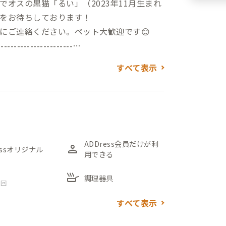
オスの黒猫「るい」（2023年11月生まれ
をお待ちしております！
にご連絡ください。ペット大歓迎です😊
-----------------------
すべて表示
をお願いしております。
はご案内を省きますので門限はございませ
ジまたは個別メールにてご連絡いたしま
-----------------------
ADDress会員だけが利
person
essオリジナル
用できる
駅から徒歩19分。静かな住宅街に佇む、昭
skillet
調理器具
 回
黒いブロック塀が目印です。
すべて表示
ます。天気が良く、過ごしやすい季節であれ