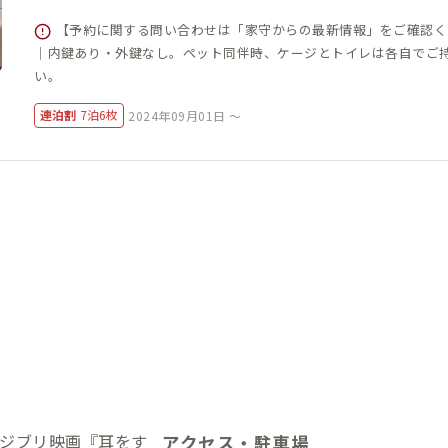
【予約に関する問い合わせは「家守からの最新情報」をご確認く
｜内鍵あり・外鍵なし。ペット同伴時、ケージとトイレは各自でご
い。
連泊割
7泊6枚
2024年09月01日 ～
ジブリ映画『耳をす
アクセス・駐車場