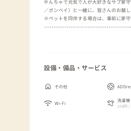
やんちゃで元気で人が大好きなサブ家守で
／ボンベイ）と一緒に、皆さんのお越し
※ペットを同伴する場合は、事前に家守
---------------------------------------------
【初回入室について】
初めて利用される際は21時までの到着
※2日目以降、2回目以降につきまして
ん。
設備・備品・サービス
※家守不在の場合は、予約承認メッセー
す。
---------------------------------------------
home
その他
ADDr
京王線の特急が停車する「聖蹟桜ヶ丘」
洗濯機
wifi
laundry
Wi-Fi
100円 /
和レトロな可愛らしい外観のお家です。
200坪の庭にはガーデンテラスがあり