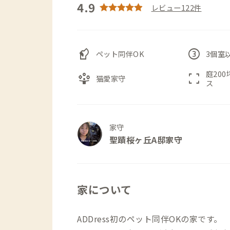
4.9
レビュー122件
sound_detection_dog_barking
counter_3
ペット同伴OK
3個室
庭20
person_play
fullscreen
猫愛家守
ス
家守
聖蹟桜ヶ丘A邸家守
家について
ADDress初のペット同伴OKの家です。