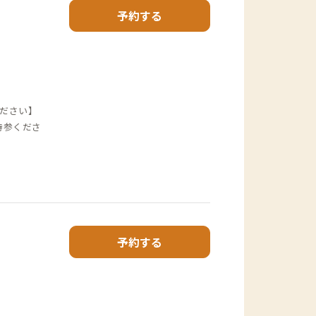
予約する
ださい】
持参くださ
予約する