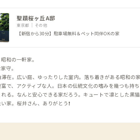
聖蹟桜ヶ丘A邸
東京都
その他
【新宿から30分】駐車場無料＆ペット同伴OKの家
、昭和の一軒家。
な家守。
に3泊滞在。広い庭、ゆったりした室内。落ち着きがある昭和の
豊富で、アクティブな人。日本の伝統文化の嗜みを幾つも持ち
れる。なんと安心できる家だろう。キュートで凛とした黒猫
い家。桜井さん、ありがとう❗️