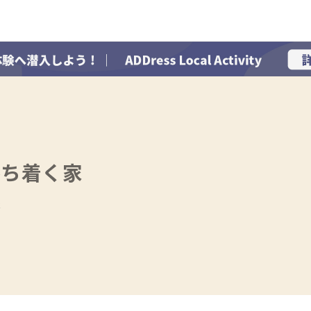
落ち着く家
存