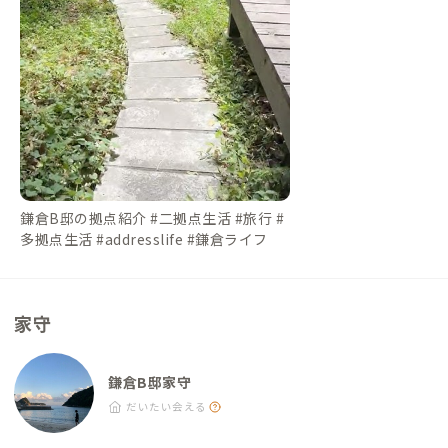
鎌倉B邸の拠点紹介 #二拠点生活 #旅行 #
多拠点生活 #addresslife #鎌倉ライフ
家守
鎌倉B邸家守
だいたい会える