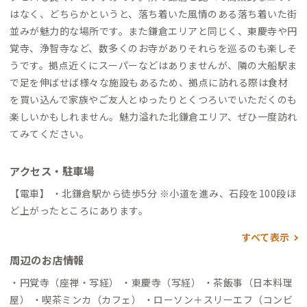
はなく、どちらかというと、落ち着いた風情のある落ち着いた街
並みが魅力的な場所です。また鎌倉エリアと同じく、東慶寺や円
覚寺、浄智寺など、数多くのお寺がありそれらを巡るのも楽しそ
うです。拠点近くにスーパーなどはありませんが、隣の大船駅ま
で足を伸ばせば様々な施設もあるため、拠点に訪れる際は食材
を買い込んで家族やご友人とゆったりとくつろいでいただくのも
楽しいかもしれません。魅力溢れた北鎌倉エリア、ぜひ一度訪れ
てみてください。
アクセス・駐車場
【電車】 ・北鎌倉駅から徒歩5分 ※小道を進み、石段を100段ほ
ど上がったところにあります。
すべて表示
周辺のお店情報
・円覚寺（座禅・写経） ・東慶寺（写経） ・茶飯事（日本料理
屋） ・喫茶ミンカ（カフェ） ・ローソン＋スリーエフ（コンビ