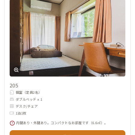
205
個室（定員2名）
ダブルベッド x 1
デスク/チェア
1泊1枚
内鍵あり・外鍵あり。コンパクトなお部屋です（6.6㎡）。