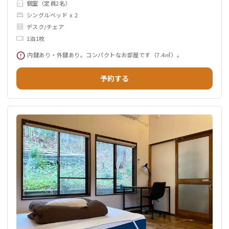
個室（定員2名）
シングルベッド x 2
デスク/チェア
1泊1枚
内鍵あり・外鍵あり。コンパクトなお部屋です（7.4㎡）。
予約する