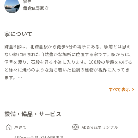
家守
鎌倉B邸家守
家について
鎌倉B邸は、北鎌倉駅から徒歩5分の場所にある、駅前とは思え
ない緑に囲まれた自然豊かな場所に位置する家です。駅からは、
信号を渡り、石段を昇る小道に入ります。100段の階段をのぼる
と徐々に焼杉のような落ち着いた色調の建物が視界に入ってき
ます。
すべて表示
この家は元々、著名な東洋・考古学者の自宅でした。増改築を
何度も繰り返したのでしょう。ややいびつに雁行したL字型の家
が絶妙に周囲と調和し、訪れる方々を暖かく迎え入れてくれま
設備・備品・サービス
す。
home
戸建て
ADDressオリジナル
玄関に入ると、まず注目するのは、広々とした吹き抜け空間とス
ADDress会員だけが利用で