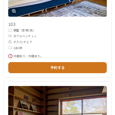
103
個室（定員2名）
ダブルベッド x 1
デスク/チェア
1泊1枚
内鍵あり・外鍵あり。
予約する