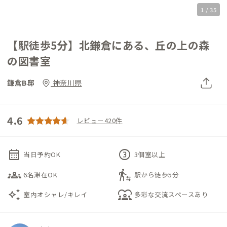
1 / 35
【駅徒歩5分】北鎌倉にある、丘の上の森
の図書室
鎌倉B邸
神奈川県
4.6
レビュー420件
calendar_month
counter_3
当日予約OK
3個室以上
groups_3
transfer_within_a_station
6名滞在OK
駅から徒歩5分
auto_awesome
diversity_1
室内オシャレ/キレイ
多彩な交流スペースあり