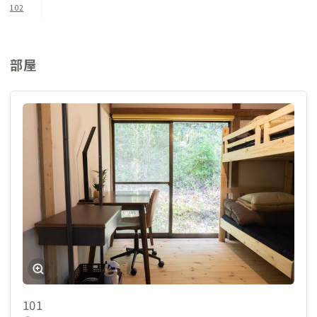
102
この歴史ある家で、ゆっくりと自分だけの特別な時間を過ごして
みてはいかがでしょうか？味わい深い古民家ライフを存分にお
楽しみください。
部屋
※利用上の注意
外部照明は日没ごろ点灯し、22時台には消灯します。夜間は暗
いため、足元にお気をつけてお越しください。
101