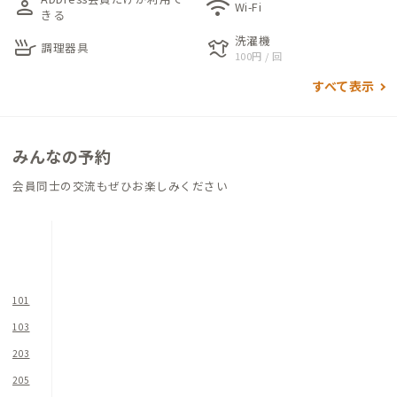
person
wifi
キップフロア。1階は、多くの人が一緒に過ごせる広々としたリ
Wi-Fi
きる
ビングとキッチンがあります。特徴的な青緑色のタイルが魅力の
洗濯機
skillet
laundry
キッチンは、多くの人と料理を楽しむのにぴったりの場所にな
調理器具
100円 / 回
っています。一方、2階には集中力を高める書斎スペースやリラ
すべて表示
ックスできるロッキングチェアが設けられています。
また、建物の歴史を尊重するために、ダイニングテーブルやキ
みんなの予約
ッチンカウンターにはもともと本棚として使われていた古材を
積極的に使用しています。壁や手すりには本が配置されており、
会員同士の交流もぜひお楽しみください
かつての雰囲気を残しています。本の選定はブックコーディネー
ターが行ったため、魅力的な本が並んでいます。興味を引く本を
手に取り、お気に入りの場所で静かに読むのもおすすめです。
建物は1棟ですが、建物内での行き来ができないため、予約する
101
部屋によっては、浴室・シャワー室（計3ヶ所）に向かうために
103
一度外に出る必要があります。古民家ということもあり、安全上
203
問題はありませんが、ドアが開閉しにくいなど建具の経年劣化
もございますので、予めご了承ください。
205