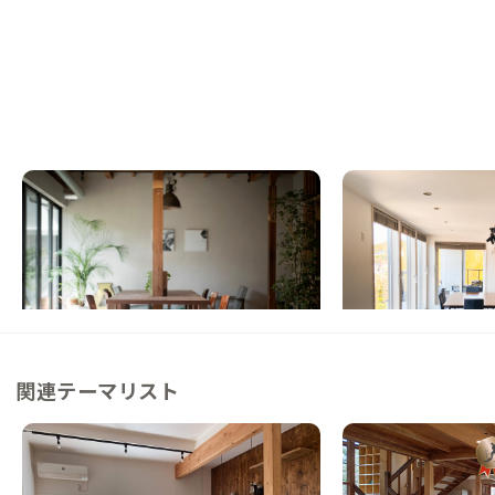
逗子B邸
葉山A邸
神奈川県
ゲストハウス
神奈川県
シェアハウス
【駅徒歩10分】温かみのある空間でゆった
【東京駅から60分】
り逗子ライフを
リンリゾートな家
この家からの距離 5km
この家からの距離 8km
関連テーマリスト