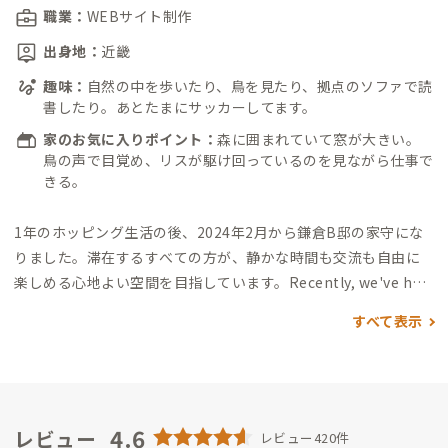
職業：
WEBサイト制作
出身地：
近畿
趣味：
自然の中を歩いたり、鳥を見たり、拠点のソファで読
書したり。あとたまにサッカーしてます。
家のお気に入りポイント：
森に囲まれていて窓が大きい。
鳥の声で目覚め、リスが駆け回っているのを見ながら仕事で
きる。
1年のホッピング生活の後、2024年2月から鎌倉B邸の家守にな
りました。
滞在するすべての方が、静かな時間も交流も自由に
楽しめる心地よい空間を目指しています。
Recently, we've had
guests from overseas. I enjoy meeting people from differe
すべて表示
nt countries, so you're always welcome to stay here.
▼家守
の交流スタイル
基本的には拠点にいますが、日中出ていること
もあります。
拠点では、偶発的に発生する自然な交流を大切にし
たいと思っています。
みなさんが思い思いの過ごし方ができるよ
うに、こちらから積極的に話しかけることは敢えてしていなか
4.6
レビュー
レビュー420件