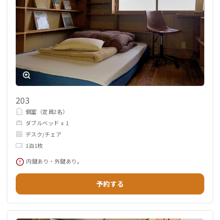
203
個室（定員2名）
ダブルベッド x 1
デスク/チェア
1泊1枚
内鍵あり・外鍵あり。
予約する