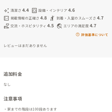
ったりします。
話すのは好きですので、もしよかったら遠慮なく
声をかけてくださいね。
4.4
4.6
auto_awesome
living
清潔さ
設備・インテリア
4.8
4.7
fact_check
hail
掲載情報の正確さ
到着・入室のスムーズさ
4.5
4.7
volunteer_activism
travel_explore
交流・ホスピタリティ
エリアの満足度
評価基準について
レビューはまだありません
追加料金
なし
注意事項
・家までの階段は100段あります