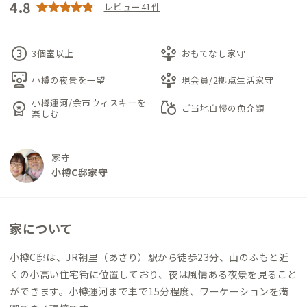
4.8
レビュー41件
counter_3
person_play
3個室以上
おもてなし家守
interactive_space
person_play
小樽の夜景を一望
現会員/2拠点生活家守
小樽運河/余市ウィスキーを
workspace_premium
grocery
ご当地自慢の魚介類
楽しむ
家守
小樽C邸家守
家について
小樽C邸は、JR朝里（あさり）駅から徒歩23分、山のふもと近
くの小高い住宅街に位置しており、夜は風情ある夜景を見ること
ができます。小樽運河まで車で15分程度、ワーケーションを満