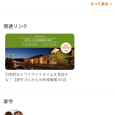
味、ホクレンショップ隣) ・餃子茶屋 あおそら銭函3丁め：
すべて表示
情で対応できない場合は、事前に連絡します。
車20分（ジャンボ餃子・ごま油で食べる絶品水餃子） ・らーめ
ん初代：車10分（ラーメン） 買い物 ・トライアル小樽朝里店：
徒歩12分（スーパー・衣類・雑貨等、24h営業） ・ホクレンシ
関連リンク
ョップ FoodFarm朝里店：徒歩23分（スーパー・パン屋・ドラ
ックストア・シャトレーゼ） ・ローソン小樽新光一丁目店：徒
歩15分
幻想的なトワイライトタイムを見逃す
な！【家守さんからの地域情報 #32】｜#
ADDressLife（アドレスライフ）
家守