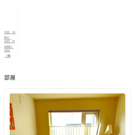
団を用意しています。折りたためるローテーブルが各個室にある
ため、個室内での食事が可能。ドライヤーも各個室に設置して
おり、湯上りのプライベートな時間も大切にできます。和室YAM
Aには専用の冷蔵庫がありますので、お土産をたくさん買い込ん
で来たい方にもおすすめです。
201（U
MI）
203（Y
朝里川温泉に近く、徒歩圏内に天然温泉のスーパー銭湯「朝里
AMA）
202
殿」もあるので、お仕事終わりに気軽に温泉でリラックスできる
（和室Y
のも魅力です。
AMA）
部屋