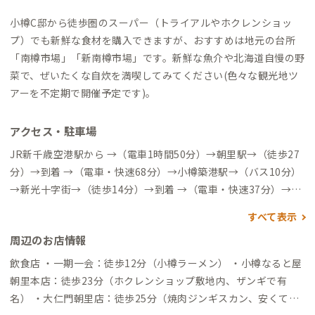
小樽C邸から徒歩圏のスーパー（トライアルやホクレンショッ
プ）でも新鮮な食材を購入できますが、おすすめは地元の台所
「南樽市場」「新南樽市場」です。新鮮な魚介や北海道自慢の野
菜で、ぜいたくな自炊を満喫してみてください(色々な観光地ツ
アーを不定期で開催予定です)。
アクセス・駐車場
JR新千歳空港駅から →（電車1時間50分）→朝里駅→（徒歩27
分）→到着 →（電車・快速68分）→小樽築港駅→（バス10分）
→新光十字街→（徒歩14分）→到着 →（電車・快速37分）→札
幌→（高速バス50分）→新光→（徒歩15分）→到着 ※小樽築港
すべて表示
駅～小樽C邸の送迎について 小樽C邸は高台に位置しており、坂
周辺のお店情報
道もあるため、多くの荷物での移動は大変だと思います。 家守
在宅の場合、以下の通り送迎しておりますのでご活用くださ
飲食店 ・一期一会：徒歩12分（小樽ラーメン） ・小樽なると屋
い。 ・到着時お迎え→1日1回、17時「小樽築港駅」→「小樽C
朝里本店：徒歩23分（ホクレンショップ敷地内、ザンギで有
邸」 ・退出時お送り→1日1回 11時「小樽C邸」→「小樽築港
名） ・大仁門朝里店：徒歩25分（焼肉ジンギスカン、安くて美
駅」 お申込時、又は到着3日前までにご相談ください。 緊急事