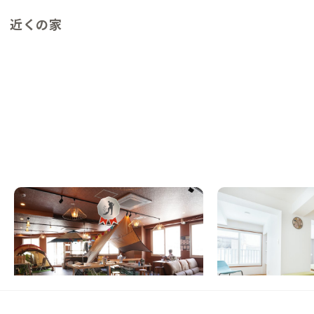
近くの家
小樽B邸
札幌A邸
北海道
ゲストハウス
北海道
シェアハウス
【駅徒歩8分】多国籍な旅人との出会いを楽
【すすきのまで電車5
しめる家
しは札幌から
この家からの距離 5km
この家からの距離 28km