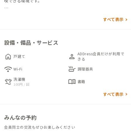
喫できる環境です。
可愛らしい外観の住まいは、オーナー家守自身が別荘として使
すべて表示
用していたものです。内外観ともにリフォームされ清潔感のある
室内に、北欧を思わせるインテリアが飾られています。
設備・備品・サービス
北海道ならではの風除室（ふうじょしつ）もある玄関を入り、右
手ドアからLDKとキッチンへ。木の温もりと、白を基調としたイ
ADDress会員だけが利用で
home
person
戸建て
ンテリアでまとめられたリビングは、ゆっくり寛げる空間です。
きる
2階ホールはコワーキングスペースとしても利用できるよう、カ
wifi
skillet
Wi-Fi
調理器具
ウンターとチェアを設置。マッサージ機やダンベルがあり、お仕
洗濯機
laundry
menu_book
事の息抜きも気軽にできそうです。
書籍
100円 / 回
トイレは1階と2階の2か所にあり、お風呂・脱衣所・洗面台は2
すべて表示
階にまとまっています。
個室は全て2階、外鍵付き。遠くに海を望めるUMIと、山側に位
みんなの予約
置し明るい陽光が入るYAMA、和室YAMAの3部屋です。
お1人ずつゆっくりお休みになれるよう、定員数のベッドとお布
会員同士の交流もぜひお楽しみください