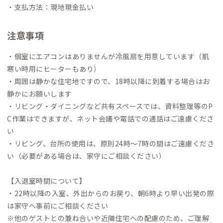
しみに、小樽C邸でお待ちしています。
・支払方法：現地現金払い
注意事項
・個室にエアコンはありませんが冷風扇を用意しています（肌
寒い時用にヒーターもあり）
・周囲は静かな住宅地ですので、18時以降に到着する場合はお
静かにお願いします
・リビング・ダイニングなど共有スペースでは、資料整理等のP
C作業はできますが、ネット会議や電話での通話はご遠慮くださ
い
・リビング、台所の使用は、原則24時～7時の間はご遠慮くださ
い（必要がある場合は、家守にご相談ください）
【入退室時間について】
・22時以降の入室、外出からのお戻り、朝6時より早い出発の際
は家守へ事前にご相談ください
※他のゲストとの兼ね合いや近隣住宅への配慮のため、ご理解