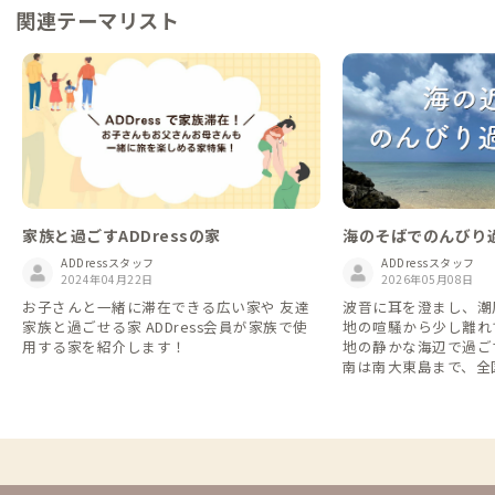
関連テーマリスト
家族と過ごすADDressの家
海のそばでのんびり
ADDressスタッフ
ADDressスタッフ
2024年04月22日
2026年05月08日
お子さんと一緒に滞在できる広い家や 友達
波音に耳を澄まし、潮
家族と過ごせる家 ADDress会員が家族で使
地の喧騒から少し離れ
用する家を紹介します！
地の静かな海辺で過ご
南は南大東島まで、全
辺の家」をご紹介しま