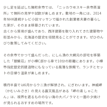
少し足を延ばした隣町余市では、「ニッカウヰスキー余市蒸溜
所」で無料の見学や試飲が楽しめます。敷地の一角には、2014
年NHK連続テレビ小説マッサンで描かれた創業者夫妻の暮らし
た家が、そのまま移築されています。
古くから貿易が盛んであり、西洋建築を取り入れてきた建築物や
街並みから、北海道の歴史を垣間見ることができます。ぜひのん
びり散策してみてください。
その余市でかつて盛んだった、にしん漁の大網元の邸宅を移築
した「銀鱗荘」が小樽C邸から車で10分の距離にあります。小樽
市指定歴史的建造物にもなっている風雅な旅館で、ランチとセッ
トの日帰り温泉が楽しめます。
積丹半島では6月からウニ漁が解禁され、にぎわいます。神威岬
（かむいみさき）の見える露天風呂がある「岬の湯 しゃこた
ん」は、視界を遮るもののない海の大パノラマと一面の夕焼け
が見られるおすすめの場所です。