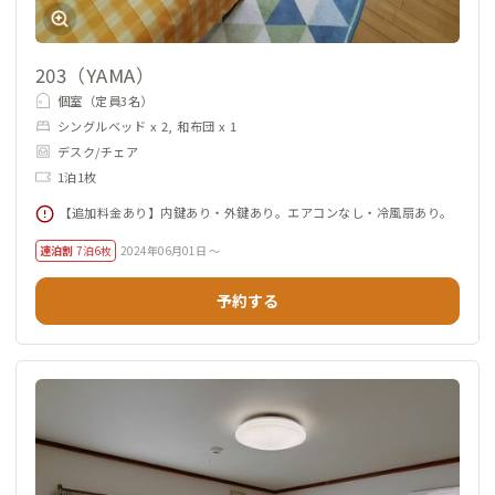
203（YAMA）
個室（定員3名）
シングルベッド x 2, 和布団 x 1
デスク/チェア
1泊1枚
【追加料金あり】内鍵あり・外鍵あり。エアコンなし・冷風扇あり。
連泊割
7泊6枚
2024年06月01日 ～
予約する