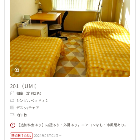
201（UMI）
個室（定員2名）
シングルベッド x 2
デスク/チェア
1泊1枚
【追加料金あり】内鍵あり・外鍵あり。エアコンなし・冷風扇あり。
連泊割
7泊6枚
2024年06月01日 ～