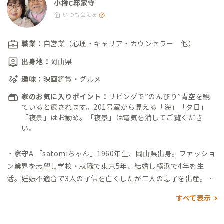
小樽C邸家守
いつも会える
職業：
自営業（心理・キャリア・カウンセラー 他）
出身地：
岡山県
趣味：
映画鑑賞・グルメ
家のお気に入りポイント：
リビングで”のんびり”青空を観
ていると癒されます。201号室から見える「海」「夕日」
「夜景」はお勧め。「夜景」は電気を消してご覧くださ
い。
・家守A 「satomiちゃん」1960年生、岡山県出身。
ファッショ
ン業界を志望し学校・就職で東京5年、結婚し横浜で4年を生
活。妊娠不適合で3人の子供を亡くしたが二人の息子を出産。元
夫の転勤で名古屋へ転居、離婚で社会復帰し天職であるカウン
すべて表示
セリングと出逢う。1998年より「ライクユアセルフ」を主催し
愛知事務所、2013年より東京事務所開設。自ら「アダルトチル