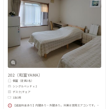
202（和室YAMA）
個室（定員2名）
シングルベッド x 2
デスク/チェア
1泊1枚
【追加料金あり】内鍵あり・外鍵あり。冷房は窓用エアコンです。・