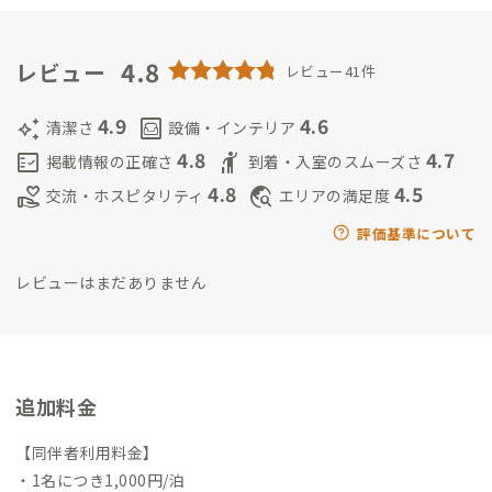
ドレン」を公言、限りなくクライアントに近いカウンセラーと
して活動。
48歳で再婚し1８年、子育てを終え夫に癒され心穏や
かな日々の中、ADDressと出逢う。色々な拠点で「出逢うべく
4.8
レビュー
レビュー41件
人」と出逢い、有意義な時間を体験。家守生活の中、「ライク
ユアセルフ」→「自分自身を好きになっていただく事」を目指
4.9
4.6
auto_awesome
living
清潔さ
設備・インテリア
している。
・家守B「noriちゃん」1956年生、愛知県出身。
大
4.8
4.7
fact_check
hail
掲載情報の正確さ
到着・入室のスムーズさ
学は京都で過ごし当時は硬式テニスに熱中していました、今は
4.8
4.5
volunteer_activism
travel_explore
交流・ホスピタリティ
エリアの満足度
ゴルフに夢中で修行中です。流通業界で43年仕事を経て65歳で
リタイア、老後は豊かな時間を過ごしたいと思い60歳から小樽
評価基準について
生活を始める。色々な方と語らい楽しい時間を過ごせることを
レビューはまだありません
期待しています。
1人でゴルフへ行きたい方、ご相談ください。
近隣で安価なゴルフ場を複数提案させていただきます、一緒に楽
しみましょう♪
≪サブ家守：「田中」さん≫
大阪市出身 子育
て、自分育ての30年間は北海道で暮らしました。
フルリモート
のフリーランス
スピリチュアルakiko アルケミスト講座認定講師
追加料金
個人起業家プロモーションのお手伝いをしています。
冬は沖縄
県、夏は北海道の旅暮らしを始めて4年目。
ご縁と可能性が拡が
【同伴者利用料金】
る日常の生活を各地で楽しんでいます。
みなさまとの出逢いを楽
・1名につき1,000円/泊