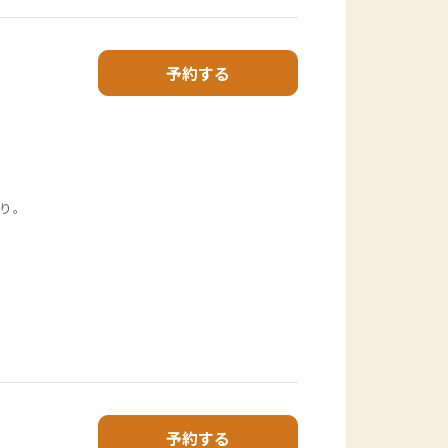
予約する
り。
予約する