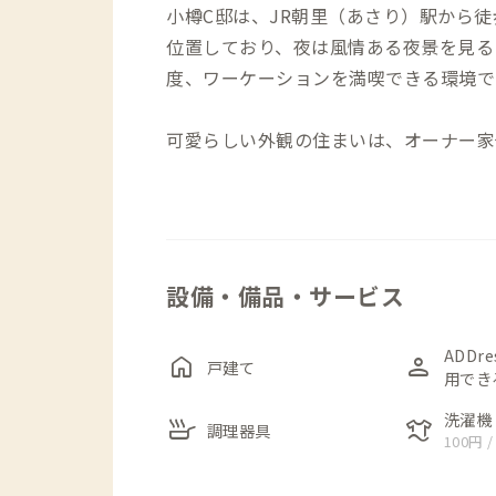
小樽C邸は、JR朝里（あさり）駅から徒
位置しており、夜は風情ある夜景を見る
度、ワーケーションを満喫できる環境で
可愛らしい外観の住まいは、オーナー家
す。内外観ともにリフォームされ清潔感
が飾られています。
北海道ならではの風除室（ふうじょしつ
設備・備品・サービス
キッチンへ。木の温もりと、白を基調と
は、ゆっくり寛げる空間です。2階ホー
るよう、カウンターとチェアを設置。マ
ADDr
home
person
戸建て
用でき
抜きも気軽にできそうです。
トイレは1階と2階の2か所にあり、お
洗濯機
skillet
laundry
調理器具
100円 /
す。