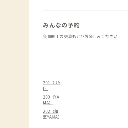
個室は全て2階、外鍵付き。遠くに海を
るYAMA、和室YAMAの3部屋です。
お1人ずつゆっくりお休みになれるよう
みんなの予約
す。折りたためるローテーブルが各個室
イヤーも各個室に設置しており、湯上り
会員同士の交流もぜひお楽しみください
和室YAMAには専用の冷蔵庫がありま
にもおすすめです。
朝里川温泉に近く、徒歩圏内に天然温泉
仕事終わりに気軽に温泉でリラックスで
201（UM
I）
203（YA
MA）
202（和
室YAMA）