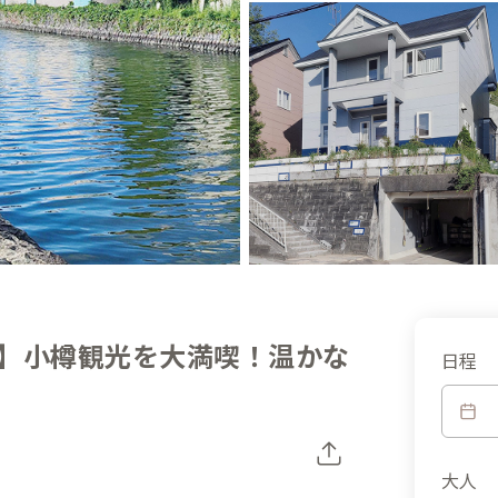
】小樽観光を大満喫！温かな
日程
大人