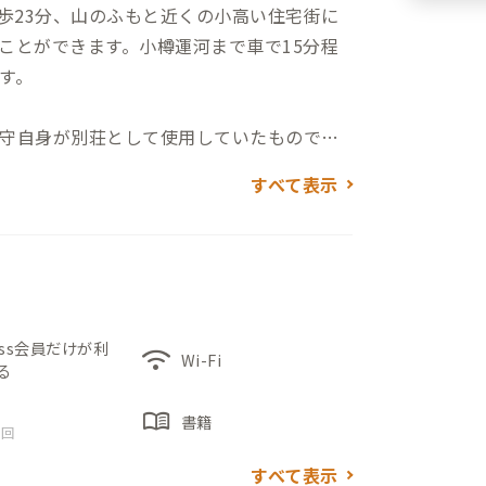
歩23分、山のふもと近くの小高い住宅街に
ことができます。小樽運河まで車で15分程
す。
守自身が別荘として使用していたもので
のある室内に、北欧を思わせるインテリア
すべて表示
）もある玄関を入り、右手ドアからLDKと
したインテリアでまとめられたリビング
ルはコワーキングスペースとしても利用でき
ッサージ機やダンベルがあり、お仕事の息
ess会員だけが利
wifi
Wi-Fi
る
風呂・脱衣所・洗面台は2階にまとまっていま
menu_book
書籍
 回
すべて表示