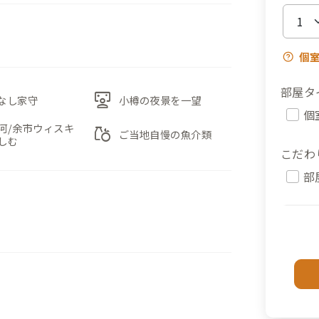
個
部屋タ
interactive_space
なし家守
小樽の夜景を一望
個
河/余市ウィスキ
grocery
ご当地自慢の魚介類
しむ
こだわ
部