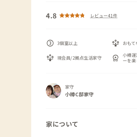
4.8
レビュー41件
counter_3
person_play
3個室以上
おもて
小樽運
person_play
workspace_premium
現会員/2拠点生活家守
ーを楽
家守
小樽C邸家守
家について