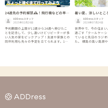
24週先の予約解禁🕰️！飛行機などの早
暑い夏、涼しいとこ
割/セールを活かして、普段と違うエリア
ケーション」しませ
ADDressスタッフ
ADDressスタッフ
を楽しみませんか？🏝️
2025年02月26日
2026年07月24日
予約期間の上限が12週から24週へ伸びたこ
世界中で、今の住まい
とを記念して、少し遠いけどリピーターが多
過ごす「クールケーシ
い人気の家をピックアップ！友達や家族との
ていると先日のラジオ
同伴利用も先々の予定を立てられます。1月
た。 標高の高い高原
からスタートした一棟貸しも24週への変更
夏でも東京都心に比べ
対象なので、ADDressの家を貸し切ってのん
会員レビューでも高評
びり滞在することもできますよ🎵 （今回は
める家を、北から南ま
リピーターが多い家をピックアップしていま
く眠れる、避暑する多
すが、このテーマリスト以外でも多数の家の
予約可能期間が伸びています。ご自身でお気
に入りしている家もぜひチェックしてみてく
ださい😎） 飛行機や新幹線・バスなどの早
割やセールと組み合わせて、いつもと違う場
所へ行ってみませんか？