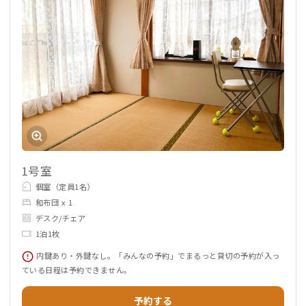
1号室
個室（定員1名）
和布団 x 1
デスク/チェア
1泊1枚
内鍵あり・外鍵なし。「みんなの予約」でまるっと貸切の予約が入っ
ている日程は予約できません。
予約する