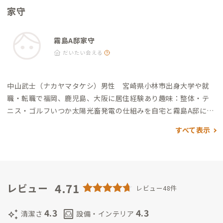
宮：車9分（周辺には飲食店やお土産屋があります） ・道の駅霧
家守
スレンタカーやタイムズレンタカーをはじめ、各社ありますの
島神話の里公園：車10分（レストラン・お土産） ・高千穂河
でレンタカーを検討される方は空港周辺で借りることをおすす
原：車15分
めします
霧島A邸家守
だいたい会える
中山武士（ナカヤマタケシ）男性 宮崎県小林市出身
大学や就
職・転職で福岡、鹿児島、大阪に居住経験あり
趣味：整体・テ
ニス・ゴルフ
いつか太陽光畜発電の仕組みを自宅と霧島A邸に作
りたい。
この家は親も歳を取ってきて利用する事が激減しまし
すべて表示
た。
現在は、補修しながらどのように活用できるか考えていま
した。
周辺に観光名所はあるのですが公共交通が少なく、田舎
は自家用車が必須です。
最近は「パワースポット」なる言い方で
秘境が好まれるようですので、ADDressの家守を通してもっと
深く周辺地域の魅力を掘り起こしていきたいと考えています。
4.71
レビュー
レビュー48件
4.3
4.3
auto_awesome
living
清潔さ
設備・インテリア