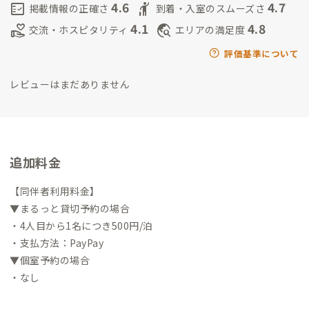
4.6
4.7
fact_check
hail
掲載情報の正確さ
到着・入室のスムーズさ
4.1
4.8
volunteer_activism
travel_explore
交流・ホスピタリティ
エリアの満足度
評価基準について
レビューはまだありません
追加料金
【同伴者利用料金】
▼まるっと貸切予約の場合
・4人目から1名につき500円/泊
・支払方法：PayPay
▼個室予約の場合
・なし