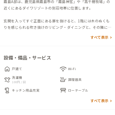
霧島A邸は、鹿児島県霧島市の「霧島神宮」や「高千穂牧場」の
近くにあるダイワリゾートの別荘地帯に位置します。
玄関を入ってすぐ正面にある扉を抜けると、1階には木のぬくも
りを感じられる吹き抜けのリビング・ダイニングと、その隣には
和室の共有スペースがあります。
すべて表示
各個室は全て2階にあり、リビング・ダイニングの階段から行く
ことができます。
2階の窓からは山並みにたくさんの別荘や高千穂カントリークラ
設備・備品・サービス
ブのコースの一部が見え、春はカッコウが鳴き、夏は木々の緑が
鮮やかでゆったりした時間が流れます。
home
wifi
戸建て
Wi-Fi
また、なんといっても霧島A邸最大の魅力は家で温泉に入れるこ
洗濯機
laundry
skillet
とです。温泉が引いてありますので、バルブを捻れば温泉が出ま
調理器具
100円 / 回
す。岩風呂の浴槽で足を伸ばしてゆっくり過ごすことがおすすめ
blender
table_restaurant
キッチン用品充実
ローテーブル
です。
すべて表示