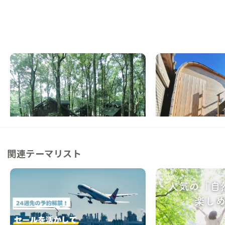
奥霧島A邸
霧島B邸
宮崎県
ホテル/旅館
鹿児島県
ゲストハウス
【国立公園内】火山湖のほとりにあるコテー
【駅徒歩9分】まちな
ジで暮らす
会いを楽しむ家
この家からの距離 11km
この家からの距離 14km
関連テーマリスト