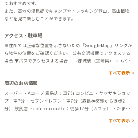
でおすすめです。
また、高地の温泉郷でキャンプやトレッキング登山、高山植物
などを見て楽しむことができます。
アクセス・駐車場
※住所では正確な位置を示さないため「GoogleMap」リンクか
ら物件の位置をご確認ください。 公共交通機関でアクセスする
場合 ▼バスでアクセスする場合 →都城駅（宮崎県）→（バス
70分）→バス停 ロイヤルホテル前→（徒歩20分）→到着 ※宮崎
すべて表示
県都城市方面から高崎観光バスにて霧島方面へ→「ロイヤルホ
周辺のお店情報
テル前」バス停で下車 徒歩1.5kｍ→高千穂カントリークラブ道
沿い→「No13 T街区入口」を右折→Y字の分かれ道を2回左へ→
スーパー ・Aコープ 霧島店：車7分 コンビニ ・ヤマザキショッ
到着 ▼霧島神宮駅（最寄り駅）から →（タクシー8分）→到
プ：車7分 ・セブンイレブン：車7分（霧島神宮駅から徒歩2
着 自動車でアクセスする場合 ※霧島ロイヤルホテル方面へ入
分） 飲食店 ・cafe cocorotte：徒歩17分（カフェ） ・たまご
り、霧島ロイヤルホテル→「高千穂カントリークラブ」から道沿
牧場：徒歩20分（たまご料理のレストラン） その他 ・高千穂牧
すべて表示
400ｍ →「No13 T街区入口」の立看板を右折→Y字の分かれ
場：徒歩26分/車4分（観光牧場・レストラン・お土産） ・夢見
道を2回左へ→到着 ▼霧島神宮駅から →（一般道8分）→到着
が丘：徒歩29分/車4分（遊具・レストラン・お土産） ・霧島神
▼鹿児島空港から →（一般道38分）→到着 ※空港にオリック