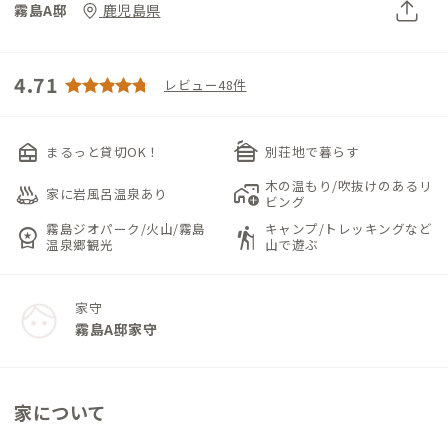
霧島A邸
鹿児島県
4.71
レビュー48件
nest_multi_room
cabin
まるっと貸切OK！
別荘地で暮らす
木の温もり/吹抜けのあるリ
bath_outdoor
add_home_work
家に岩風呂温泉あり
ビング
霧島ジオパーク/火山/霧島
キャンプ/トレッキングなど
workspace_premium
hiking
温泉郷観光
山で遊ぶ
家守
霧島A邸家守
家について