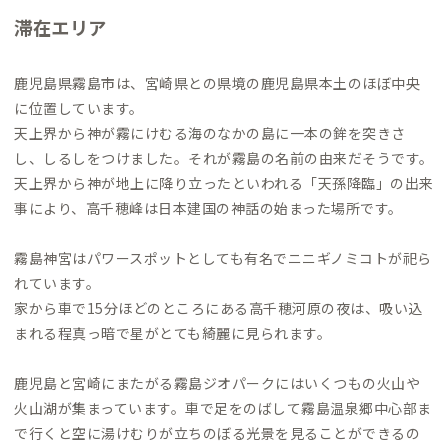
滞在エリア
鹿児島県霧島市は、宮崎県との県境の鹿児島県本土のほぼ中央
に位置しています。
天上界から神が霧にけむる海のなかの島に一本の鉾を突きさ
し、しるしをつけました。それが霧島の名前の由来だそうです。
天上界から神が地上に降り立ったといわれる「天孫降臨」の出来
事により、高千穂峰は日本建国の神話の始まった場所です。
霧島神宮はパワースポットとしても有名でニニギノミコトが祀ら
れています。
家から車で15分ほどのところにある高千穂河原の夜は、吸い込
まれる程真っ暗で星がとても綺麗に見られます。
鹿児島と宮崎にまたがる霧島ジオパークにはいくつもの火山や
火山湖が集まっています。車で足をのばして霧島温泉郷中心部ま
で行くと空に湯けむりが立ちのぼる光景を見ることができるの