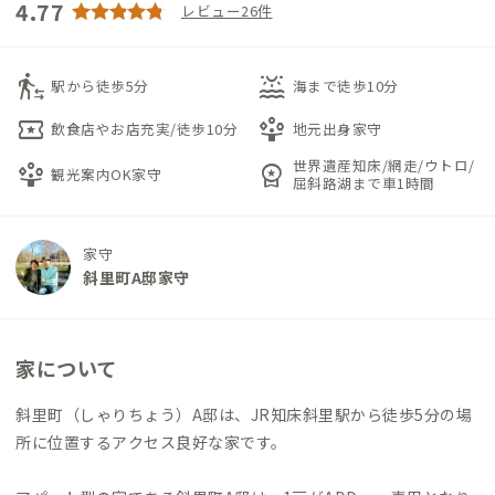
4.77
レビュー26件
transfer_within_a_station
water_lux
駅から徒歩5分
海まで徒歩10分
local_activity
person_play
飲食店やお店充実/徒歩10分
地元出身家守
世界遺産知床/網走/ウトロ/
person_play
workspace_premium
観光案内OK家守
屈斜路湖まで車1時間
家守
斜里町A邸家守
家について
斜里町（しゃりちょう）A邸は、JR知床斜里駅から徒歩5分の場
所に位置するアクセス良好な家です。