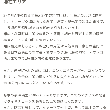
滞在エリア
斜里町A邸のある北海道斜里郡斜里町は、北海道の東部に位置
し、オホーツク海に面した農業・漁業・観光業で栄えたまちで、
世界遺産登録地域である知床で知られています。
知床・斜里町は、道東の釧路・阿寒・網走を周遊する際の観光
拠点としての利便性に優れています。
知床観光はもちろん、斜里町の周辺は自然環境・癒しの空間で
ある日本百名山の斜里岳・オホーツク海（海水浴場）・ウトロ
温泉まで車で1時間以内の距離にあります。
また、斜里町A邸の周辺には、コンビニやスーパー、コインラン
ドリー、飲食店、道の駅など生活に欠かせないお店がどれも徒
歩10分圏内に建ち並んでいるため便利です。
冬季の最深積雪は30〜90cmとなります。車でのアクセスの場合
はタイヤチェーンを装着した上でお越しください。
また、防寒対策として、イヤーマフや手袋、そして厚手のアウタ