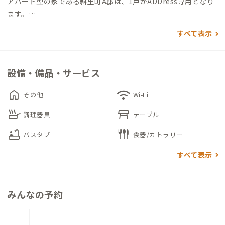
アパート型の家である斜里町A邸は、1戸がADDress専用となり
ます。
個室内に寝具をはじめ、デスク＆チェア・キッチン・お風呂・
すべて表示
トイレがあるため、個室内で生活をすることも可能です。
また、時計メガネ店を経営するオーナーが階下に住んでいるの
設備・備品・サービス
で、店舗の共有スペースで観光案内ができます。家守や地域の方
との交流をしたい時には、同スペースにて会話をお楽しみくだ
home
wifi
その他
Wi-Fi
さい。
skillet
table_restaurant
調理器具
テーブル
bathtub
flatware
バスタブ
食器/カトラリー
すべて表示
みんなの予約