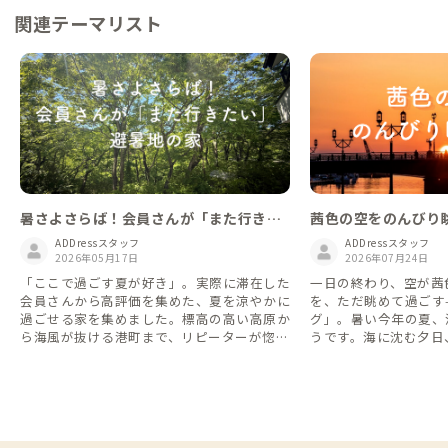
関連テーマリスト
暑さよさらば！会員さんが「また行きた
茜色の空をのんびり
い」避暑地の家
グ」を楽しもう！
ADDressスタッフ
ADDressスタッフ
2026年05月17日
2026年07月24日
「ここで過ごす夏が好き」。実際に滞在した
一日の終わり、空が茜
会員さんから高評価を集めた、夏を涼やかに
を、ただ眺めて過ごす
過ごせる家を集めました。標高の高い高原か
グ」。暑い今年の夏、
ら海風が抜ける港町まで、リピーターが惚れ
うです。海に沈む夕日
込む避暑地の数々をご紹介します。
本各地から、ダスキン
めました。 「ダスキング」は英語の dusk
（夕暮れ）から派生し
どで使われるライフス
意味としては、 夕暮
しみ、ゆっくり過ごす