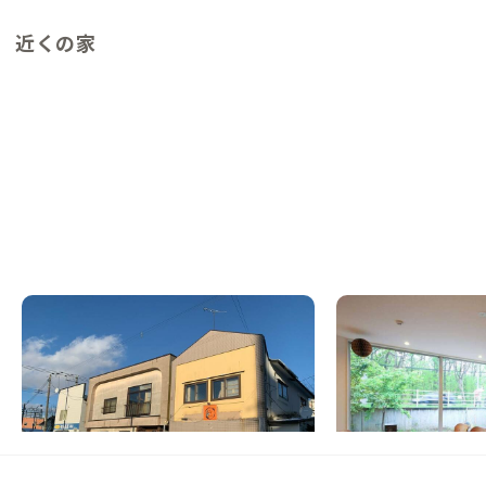
近くの家
釧路A邸
帯広B邸
北海道
ゲストハウス
北海道
シェアハウス
【世界三大夕日の幣舞橋近く】港町・釧路で
【バス停目の前】農業
景色と食を味わう暮らし
が広がるシェアハウス
この家からの距離 106km
この家からの距離 165km