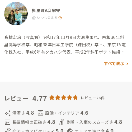
ー斜里店：徒歩14分 その他 ・斜里町立知床博物館：徒歩11分
斜里町A邸家守
いつも会える
髙橋宏冶（写真右）
昭和17年11月9日大泊生まれ、昭和36年斜
里高等学校卒、昭和38年日本工学院（鎌田校）卒・
、東京TV電
化株入社、平成6年有タカハシ代表、平成2年斜里ポテト協組、
平成7年オホーツクカード協組創立理事長、平成9年斜里商工会
すべて表示
会長、平成15年斜里町議会議員を歴任しました。
髙橋和子（写
真左）
有限会社タカハシ専務取締役
夫婦共に様々なまちづくり
に関与してなお昭和初期人口19,000人を数えた町の1万人切れを
憂い、訪れる方を大切に心ある方々と共に楽しい豊かなまちづ
くり人の現役でいたく、小さな努力をかさねていきたいと思い
4.77
レビュー
レビュー26件
ます。
惣田好法
株式会社ディスカバリー 代表取締役、Japan Wo
rkcation - 一般社団法人日本ワーケーション協会 ワーケーショ
4.8
4.6
auto_awesome
living
清潔さ
設備・インテリア
ンコンシェルジュ
斜里高等学校に在学していました。
北海道 斜
4.8
4.8
fact_check
hail
掲載情報の正確さ
到着・入室のスムーズさ
里郡在住
北海道 斜里郡出身
5.0
4.9
volunteer_activism
travel_explore
交流・ホスピタリティ
エリアの満足度