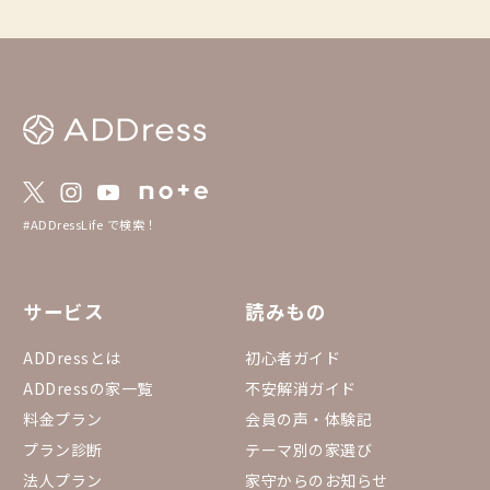
けを眺めながら散歩す
飲み物を片手にぼーっ
てキャンドルを灯す 
音楽を楽しむ ワイン
日の終わりを味わう 
します。 最近は「朝活（Mo
e）」の対になるよう
方を忙しく終えるので
番心地よい時間にする
イルとして注目されています。
家でワインに合う料理
#ADDressLife で検索！
辺で夕焼けを見ながら
ごし方など楽しめます。 暑い夏、夕方
夜にかけての時間を楽
サービス
読みもの
ADDressとは
初心者ガイド
ADDressの家一覧
不安解消ガイド
料金プラン
会員の声・体験記
プラン診断
テーマ別の家選び
法人プラン
家守からのお知らせ