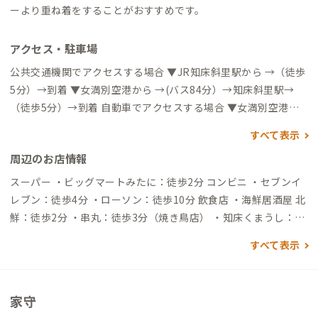
ーより重ね着をすることがおすすめです。
アクセス・駐車場
公共交通機関でアクセスする場合 ▼JR知床斜里駅から →（徒歩
5分）→到着 ▼女満別空港から →(バス84分）→知床斜里駅→
（徒歩5分）→到着 自動車でアクセスする場合 ▼女満別空港か
ら →（一般道55分）→到着 ※空港にニッポンレンタカーやオ
すべて表示
リックスレンタカーをはじめ、各社ありますのでレンタカーを
周辺のお店情報
検討される方は空港周辺で借りることをおすすめします
スーパー ・ビッグマートみたに：徒歩2分 コンビニ ・セブンイ
レブン：徒歩4分 ・ローソン：徒歩10分 飲食店 ・海鮮居酒屋 北
鮮：徒歩2分 ・串丸：徒歩3分（焼き鳥店） ・知床くまうし：徒
歩3分（豚丼と摩周そばの店） ・Bistro La Campanella：徒歩
すべて表示
5分（料理とワイン） ・しれとこ来々軒：徒歩7分（ラーメン）
買い物 ・道の駅しゃり：徒歩3分 ・斜里工房 しれとこ屋：徒歩3
分 ・シャンボールベーカリー：徒歩4分 コインランドリー ・コ
家守
インランドリーつちはし：徒歩10分 ・コインランドリーシドニ