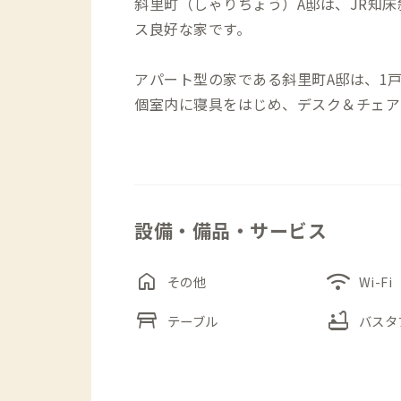
斜里町（しゃりちょう）A邸は、JR知
ス良好な家です。
アパート型の家である斜里町A邸は、1戸が
個室内に寝具をはじめ、デスク＆チェア
個室内で生活をすることも可能です。
また、時計メガネ店を経営するオーナー
ースで観光案内ができます。家守や地域
設備・備品・サービス
にて会話をお楽しみください。
home
wifi
その他
Wi-Fi
table_restaurant
bathtub
テーブル
バスタ