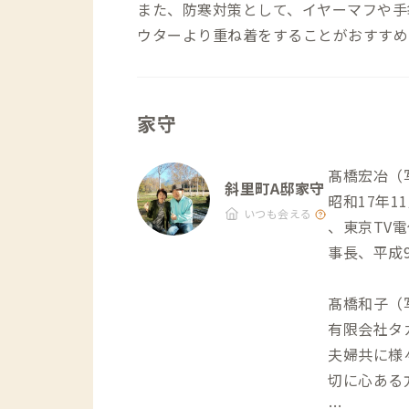
また、防寒対策として、イヤーマフや手
ウターより重ね着をすることがおすすめ
家守
髙橋宏冶（
斜里町A邸家守
昭和17年
いつも会える
、東京TV
事長、平成
髙橋和子（
有限会社タ
夫婦共に様
切に心ある