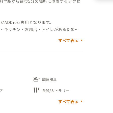
床斜里駅から徒歩5分の場所に位置するアクセ
ADDress専用となります。
・キッチン・お風呂・トイレがあるため、
すべて表示
が階下に住んでいるので、店舗の共有スペ
の方との交流をしたい時には、同スペース
skillet
調理器具
flatware
ブ
食器/カトラリー
すべて表示