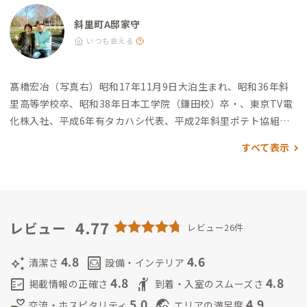
ー斜里店：徒歩14分 その他 ・斜里町立知床博物館：徒歩11分
斜里町A邸家守
いつも会える
髙橋宏冶（写真右）
昭和17年11月9日大泊生まれ、昭和36年斜
里高等学校卒、昭和38年日本工学院（鎌田校）卒・
、東京TV電
化株入社、平成6年有タカハシ代表、平成2年斜里ポテト協組、
平成7年オホーツクカード協組創立理事長、平成9年斜里商工会
すべて表示
会長、平成15年斜里町議会議員を歴任しました。
髙橋和子（写
真左）
有限会社タカハシ専務取締役
夫婦共に様々なまちづくり
に関与してなお昭和初期人口19,000人を数えた町の1万人切れを
憂い、訪れる方を大切に心ある方々と共に楽しい豊かなまちづ
くり人の現役でいたく、小さな努力をかさねていきたいと思い
4.77
レビュー
レビュー26件
ます。
惣田好法
株式会社ディスカバリー 代表取締役、Japan Wo
rkcation - 一般社団法人日本ワーケーション協会 ワーケーショ
4.8
4.6
auto_awesome
living
清潔さ
設備・インテリア
ンコンシェルジュ
斜里高等学校に在学していました。
北海道 斜
4.8
4.8
fact_check
hail
掲載情報の正確さ
到着・入室のスムーズさ
里郡在住
北海道 斜里郡出身
5.0
4.9
volunteer_activism
travel_explore
交流・ホスピタリティ
エリアの満足度