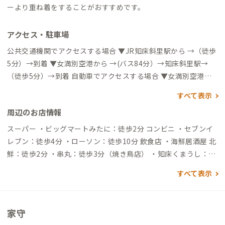
ーより重ね着をすることがおすすめです。
アクセス・駐車場
公共交通機関でアクセスする場合 ▼JR知床斜里駅から →（徒歩
5分）→到着 ▼女満別空港から →(バス84分）→知床斜里駅→
（徒歩5分）→到着 自動車でアクセスする場合 ▼女満別空港か
ら →（一般道55分）→到着 ※空港にニッポンレンタカーやオ
すべて表示
リックスレンタカーをはじめ、各社ありますのでレンタカーを
周辺のお店情報
検討される方は空港周辺で借りることをおすすめします
スーパー ・ビッグマートみたに：徒歩2分 コンビニ ・セブンイ
レブン：徒歩4分 ・ローソン：徒歩10分 飲食店 ・海鮮居酒屋 北
鮮：徒歩2分 ・串丸：徒歩3分（焼き鳥店） ・知床くまうし：徒
歩3分（豚丼と摩周そばの店） ・Bistro La Campanella：徒歩
すべて表示
5分（料理とワイン） ・しれとこ来々軒：徒歩7分（ラーメン）
買い物 ・道の駅しゃり：徒歩3分 ・斜里工房 しれとこ屋：徒歩3
分 ・シャンボールベーカリー：徒歩4分 コインランドリー ・コ
家守
インランドリーつちはし：徒歩10分 ・コインランドリーシドニ