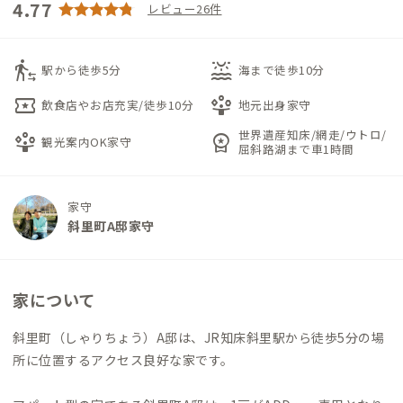
4.77
レビュー26件
transfer_within_a_station
water_lux
駅から徒歩5分
海まで徒歩10分
local_activity
person_play
飲食店やお店充実/徒歩10分
地元出身家守
世界遺産知床/網走/ウトロ/
person_play
workspace_premium
観光案内OK家守
屈斜路湖まで車1時間
家守
斜里町A邸家守
家について
斜里町（しゃりちょう）A邸は、JR知床斜里駅から徒歩5分の場
所に位置するアクセス良好な家です。