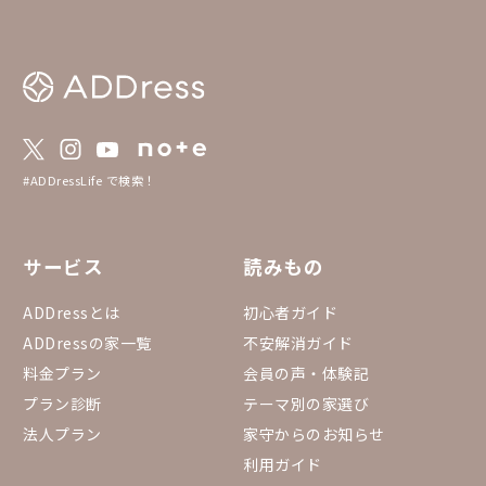
に入りしている家もぜ
ださい😎） 飛行機や新幹線・バスなどの早
割やセールと組み合わ
所へ行ってみませんか
#ADDressLife で検索！
サービス
読みもの
ADDressとは
初心者ガイド
ADDressの家一覧
不安解消ガイド
料金プラン
会員の声・体験記
プラン診断
テーマ別の家選び
法人プラン
家守からのお知らせ
利用ガイド