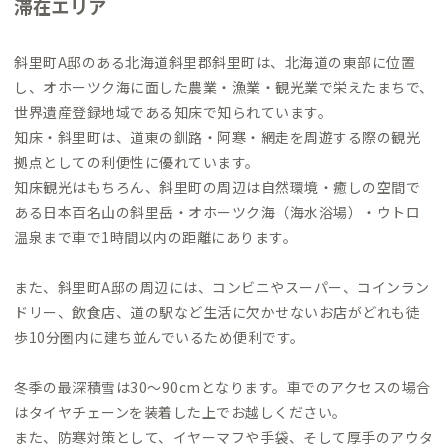
滞在エリア
斜里町A邸のある北海道斜里郡斜里町は、北海道の東部に位置
し、オホーツク海に面した農業・漁業・観光業で栄えたまちで、
世界遺産登録地域である知床で知られています。
知床・斜里町は、道東の釧路・阿寒・網走を周遊する際の観光
拠点としての利便性に優れています。
知床観光はもちろん、斜里町の周辺は自然環境・癒しの空間で
ある日本百名山の斜里岳・オホーツク海（海水浴場）・ウトロ
温泉まで車で1時間以内の距離にあります。
また、斜里町A邸の周辺には、コンビニやスーパー、コインラン
ドリー、飲食店、道の駅など生活に欠かせないお店がどれも徒
歩10分圏内に建ち並んでいるため便利です。
冬季の最深積雪は30〜90cmとなります。車でのアクセスの場合
はタイヤチェーンを装着した上でお越しください。
また、防寒対策として、イヤーマフや手袋、そして厚手のアウタ