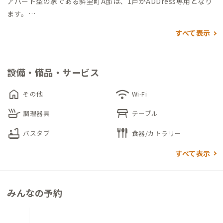
アパート型の家である斜里町A邸は、1戸がADDress専用となり
ます。
個室内に寝具をはじめ、デスク＆チェア・キッチン・お風呂・
すべて表示
トイレがあるため、個室内で生活をすることも可能です。
また、時計メガネ店を経営するオーナーが階下に住んでいるの
設備・備品・サービス
で、店舗の共有スペースで観光案内ができます。家守や地域の方
との交流をしたい時には、同スペースにて会話をお楽しみくだ
home
wifi
その他
Wi-Fi
さい。
skillet
table_restaurant
調理器具
テーブル
bathtub
flatware
バスタブ
食器/カトラリー
すべて表示
みんなの予約