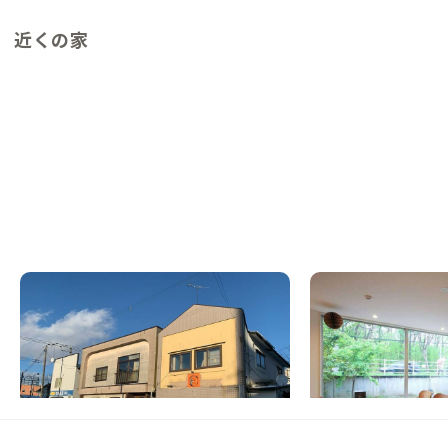
近くの家
釧路A邸
帯広B邸
北海道
ゲストハウス
北海道
シェアハウス
【世界三大夕日の幣舞橋近く】港町・釧路で
【バス停目の前】農業
景色と食を味わう暮らし
が広がるシェアハウス
この家からの距離 106km
この家からの距離 165km