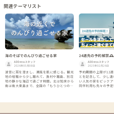
関連テーマリスト
海のそばでのんびり過ごせる家
24週先の予約解禁
割/セールを活かし
ADDressスタッフ
ADDressスタッフ
2026年05月08日
を楽しみませんか？🏝
2025年02月26日
波音に耳を澄まし、潮風を肌に感じる。観光
予約期間の上限が12週
地の喧騒から少し離れて、漁村や離島、別荘
とを記念して、少し遠
地の静かな海辺で過ごす時間。北は知床から
い人気の家をピックア
南は南大東島まで、全国の「もうひとつの海
同伴利用も先々の予定
辺の家」をご紹介します。
からスタートした一棟
対象なので、ADDre
びり滞在することもでき
リピーターが多い家を
すが、このテーマリス
予約可能期間が伸びて