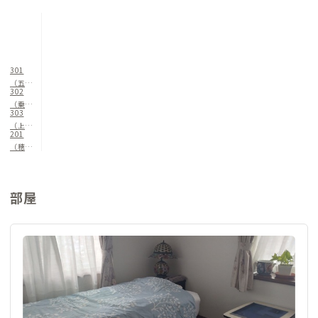
301
（五色
302
ヶ原）
（乗
303
鞍）
（上高
201
地）
（穂
高）
部屋