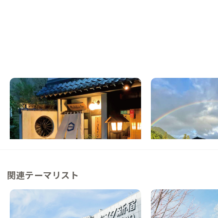
高山A邸
高山D邸
岐阜県
ゲストハウス
岐阜県
ゲストハウス
【飲食店街まで30秒】飛騨高山の落ち着い
【まるっと貸切専用】
た空間の家
れ、囲炉裏の温もりも
この家からの距離 1km
この家からの距離 10km
関連テーマリスト