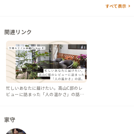
着 自動車でアクセスする場合 ▼名古屋から →（東海北陸自動
・ゲンキー：徒歩8分 ・スギ薬局：徒歩8分 飲食店 ・万人橋食
すべて表示
車道2時間）高山西IC下車→（一般道15分）→到着 ▼東京から
堂：右となり ・Oncepop（ラーメン）：左となり ・陣屋だんご
→新宿（中央道3時間）松本IC下車→（国道158号・県道458
（和菓子）：徒歩3分 ・る・しえる（喫茶店）：徒歩5分 ・ガス
号2時間）→到着 ▼富山から →（国道42号線2時間）→到着
ト：徒歩５分 ・鳩谷（飛騨牛）：徒歩6分 ・焼き肉がんこて
→（東海北陸道1時間半）→高山西IC下車→（一般道15分）→
関連リンク
い：徒歩7分 ・あけぼのや（和菓子）：徒歩18分 買い物 ・大の
到着
や 三之町本店（味噌）：徒歩18分 温泉 ・飛騨高山温泉 ひだホ
テルプラザ：徒歩15分 ・ひだまりの湯：車で5分 ・ゆうとぴあ
稲荷湯：車で5分 ショッピングセンター ・ルビットタウン：徒
歩15分 衣服 ・しまむら：徒歩15分 コンビニ ・ファミリーマー
ト：徒歩10分 コインランドリー ・白洋舎：徒歩10分
忙しいあなたに届けたい。高山C邸のレ
ビューに詰まった「人の温かさ」の話。
【今週のPickup #1 高山C邸】｜#ADDre
ssLife（アドレスライフ）
家守