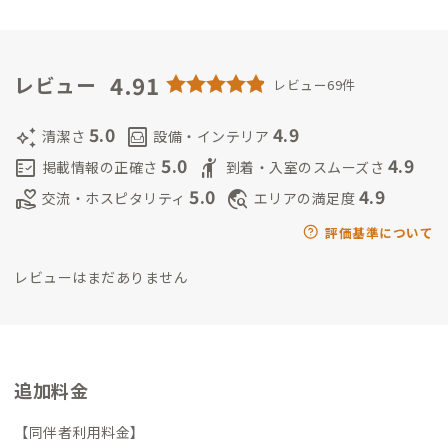
も達は自然の中でのびのびと育ちました。
その後、高山市に引
っ越しをし、平成15年には主人から代表取締役社長を任されま
した。
平成17年には、当時珍しい来店型の保険の店を作り「勧
誘がないので気軽で安心保険何でも相談室」の看板をあげたと
4.91
レビュー
レビュー69件
ころ、ありがたいことに多くのお客様が来てくださいました。
店を出してから、大学卒業して帰ってきた次男も手伝ってくれ
5.0
4.9
auto_awesome
living
清潔さ
設備・インテリア
ましたので、彼に会社を任せ退任しました。
3人の子どもも独立
5.0
4.9
fact_check
hail
掲載情報の正確さ
到着・入室のスムーズさ
し、飛騨高山でこんなに幸せになれたことに感謝の気持ちいっ
5.0
4.9
volunteer_activism
travel_explore
交流・ホスピタリティ
エリアの満足度
ぱいで、
社会に、地元に恩返ししたいと思い、令和2年5月に３
階建ての家を購入しボランティアハウスBAKUBAKUを始めまし
評価基準について
た。
これからはADDressの家守を通して会員さんに、近くに広
レビューはまだありません
がる中部山岳国立公園、世界遺産白川郷、温泉など飛騨高山の
自然の魅力と、
美味しい食と文化をいっぱい知っていただき、そ
して自分自身も会員の皆様と交流を温めながら楽しみたいと思
っています。
追加料金
【同伴者利用料金】