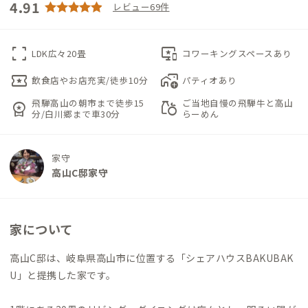
4.91
レビュー69件
fullscreen
important_devices
LDK広々20畳
コワーキングスペースあり
local_activity
add_home_work
飲食店やお店充実/徒歩10分
パティオあり
飛騨高山の朝市まで徒歩15
ご当地自慢の飛騨牛と高山
workspace_premium
grocery
分/白川郷まで車30分
らーめん
家守
高山C邸家守
家について
高山C邸は、岐阜県高山市に位置する「シェアハウスBAKUBAK
U」と提携した家です。