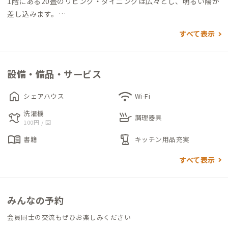
1階にある20畳のリビング・ダイニングは広々とし、明るい陽が
差し込みます。
自慢の中庭では、家守が大切に育てている季節の花々に囲まれ
すべて表示
ながら、パラソルの下でシェアハウス住人と交流を楽しめます。
3階の個室にはそれぞれテレビが備え付けられているため、仕事
の休憩でテレビを見ることもできます。
設備・備品・サービス
家の中にコワーキングスペースもあるため、交流を楽しみなが
ら仕事をしたい方にもおすすめです。
home
wifi
シェアハウス
Wi-Fi
洗濯機
laundry
skillet
シェアハウスでは、イベントを開催しています。
調理器具
100円 / 回
月2回開催の子ども食堂や週1回開催されているみんなのカフェ
menu_book
blender
書籍
キッチン用品充実
では、地域住民が集まる機会となっています。
すべて表示
みんなの予約
会員同士の交流もぜひお楽しみください