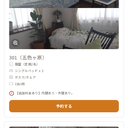
301（五色ヶ原）
個室（定員2名）
シングルベッド x 2
デスク/チェア
1泊1枚
【追加料金あり】内鍵あり・外鍵あり。
予約する