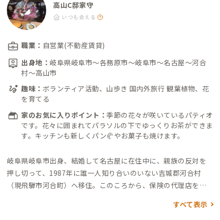
高山C邸家守
いつも会える
職業：
自営業(不動産賃貸)
出身地：
岐阜県岐阜市〜各務原市〜岐阜市〜名古屋〜河合
村〜高山市
趣味：
ボランティア活動、山歩き 国内外旅行 観葉植物、花
を育てる
家のお気に入りポイント：
季節の花々が咲いているパティオ
です。花々に囲まれてパラソルの下でゆっくりお茶ができま
す。キッチンも新しくパン🥐やお菓子も焼けます。
岐阜県岐阜市出身、結婚して名古屋に在住中に、親族の反対を
押し切って、1987年に誰一人知り合いのいない吉城郡河合村
（現飛騨市河合町）へ移住。
このころから、保険の代理店を始
めかけて、仕事の厳しさを夫婦で味わい、なれない畑仕事で、食
すべて表示
をつなぎました。
地域の人々の温かい励ましもあり、3人の子ど