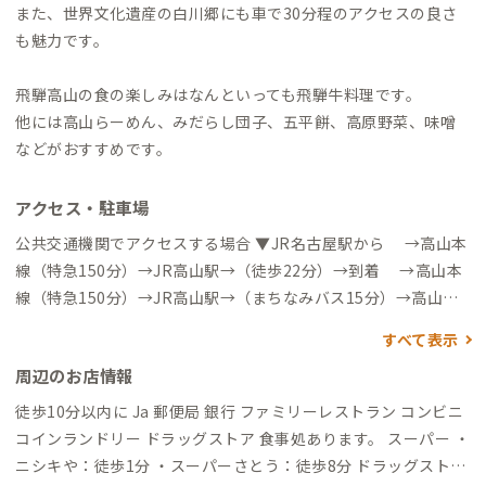
また、世界文化遺産の白川郷にも車で30分程のアクセスの良さ
も魅力です。
飛騨高山の食の楽しみはなんといっても飛騨牛料理です。
他には高山らーめん、みだらし団子、五平餅、高原野菜、味噌
などがおすすめです。
アクセス・駐車場
公共交通機関でアクセスする場合 ▼JR名古屋駅から →高山本
線（特急150分）→JR高山駅→（徒歩22分）→到着 →高山本
線（特急150分）→JR高山駅→（まちなみバス15分）→高山警
察署南バス停下車→徒歩1分→到着 →高山本線（特急150分）
すべて表示
→JR高山駅→（のらマイカーバス8分）→高山警察署南バス停下
周辺のお店情報
車→徒歩1分→到着 高速バスでお越しの方 ▼高速バス（新宿・
名古屋・大阪・富山）発→高山（濃飛BS）着 →（まちなみバ
徒歩10分以内に Ja 郵便局 銀行 ファミリーレストラン コンビニ
ス15分）→高山警察署南バス停下車→バス停前→到着 →（の
コインランドリー ドラッグストア 食事処あります。 スーパー ・
らマイカーバス8分）→高山警察署南バス停下車→バス停前→到
ニシキや：徒歩1分 ・スーパーさとう：徒歩8分 ドラッグストア