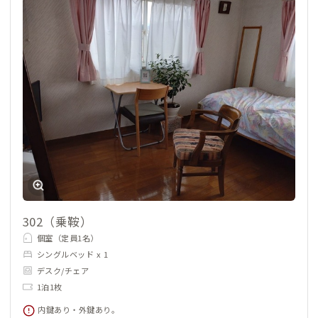
302（乗鞍）
個室（定員1名）
シングルベッド x 1
デスク/チェア
1泊1枚
内鍵あり・外鍵あり。