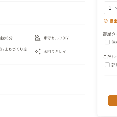
個
部屋タ
person_raised_hand
徒歩5分
家守セルフDIY
個
身/まちづくり家
auto_awesome
水回りキレイ
こだわ
部