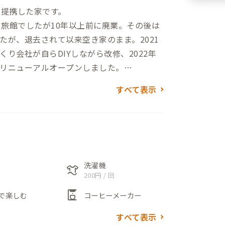
と提携した家です。
と旅館でしたが10年以上前に廃業。その後は
たが、退去されて以来空き家のまま。2021
り会社が自らDIYしながら改修、2022年
リニューアルオープンしました。
すべて表示
お知り合いのお知り合いまでのクローズド
ウス住民以外、家守のお知り合い以外、で
友だちを呼んでご飯会を開催したり、イベ
のようなスペースにもなっています。おし
洗濯機
laundry
200円 / 回
共有スペース。お気に入りの場所を見つけ
coffee_maker
で楽しむ
コーヒーメーカー
すべて表示
が3つ。インテリアやその壁紙も楽しみた