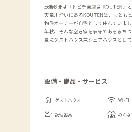
辰野B邸は「トビチ商店舎 KOUTEN」
天竜川沿いにあるKOUTENは、もとも
物件オーナーが自宅として住んでいまし
年秋、そんな空き家を家守であるまちづく
夏にゲストハウス兼シェアハウスとして
ゲストハウスは一般公開はしておらず、
な予約のみしているとのこと。シェアハ
滞在できるのはADDressだけです。
設備・備品・サービス
共有スペースではシェアハウス住人がお
ントを開催したり、地域みんなの公民館
home
wifi
ゲストハウス
Wi-Fi
ゃれなチェアやソファが置かれた、広々
skillet
diversity_1
てください。
調理器具
みんな
それぞれに違った顔を見せてくれる個室