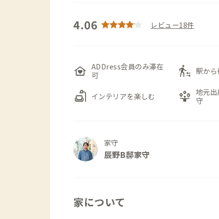
4.06
レビュー18件
ADDress会員のみ滞在
family_home
transfer_within_a_station
駅から
可
地元出
scene
person_play
インテリアを楽しむ
守
家守
辰野B邸家守
家について