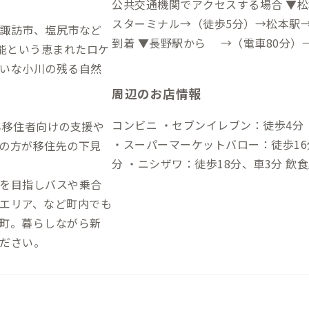
公共交通機関でアクセスする場合 ▼
スターミナル→（徒歩5分）→松本駅→
諏訪市、塩尻市など
到着 ▼長野駅から →（電車80分）→辰
可能という恵まれたロケ
アクセスする場合 ▼松本空港から 
いな小川の残る自然
→（一般道20分）→長野IC→（高速道
周辺のお店情報
コンビニ ・セブンイレブン：徒歩4分 ・フ
近年移住者向けの支援や
・スーパーマーケットバロー：徒歩16
の方が移住先の下見
分 ・ニシザワ：徒歩18分、車3分 飲食店 ・月夜野こまもの店：徒歩3分（グル
テンフリーのマフィン、米粉ワッフル
を目指しバスや乗合
PORTO：徒歩4分（毎週金、土の夜
エリア、など町内でも
バー） ・神田食堂：徒歩4分（昔ながらの地
町。暮らしながら新
タンド）:徒歩5分（音楽関係の施設
ださい。
ージックカフェバー） ・薪窯PIZZERI
ピッツァ専門店） ・文化公園目地：徒
品不使用で作られたむぎゅっと触感の