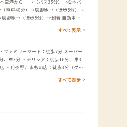
松本空港から →（バス35分）→松本バ
（電車40分）→辰野駅→（徒歩5分）→
野駅→（徒歩5分）→到着 自動車で
→（一般道45分）→到着 ▼長野駅から
すべて表示
50分）→塩尻IC→（一般道25分）→到着
ァミリーマート：徒歩7分 スーパー
分、車3分 ・デリシア：徒歩16分、車3
とスパイスドリンク） ・ソーシャルバー
すべて表示
にオープンする日替わり店長のソーシャル
元食堂） ・neu stand. （ニュース
運用兼イベントプロデューサーが営むミュ
A Meglio：徒歩12分（薪窯で焼くナポリ
歩12分（スペルト小麦を使い卵・乳製
ドーナツが食べられるお店）