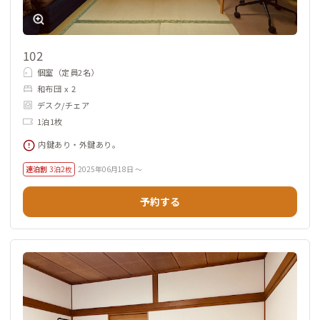
102
個室（定員2名）
和布団 x 2
デスク/チェア
1泊1枚
内鍵あり・外鍵あり。
連泊割
3泊2枚
2025年06月18日 ～
予約する