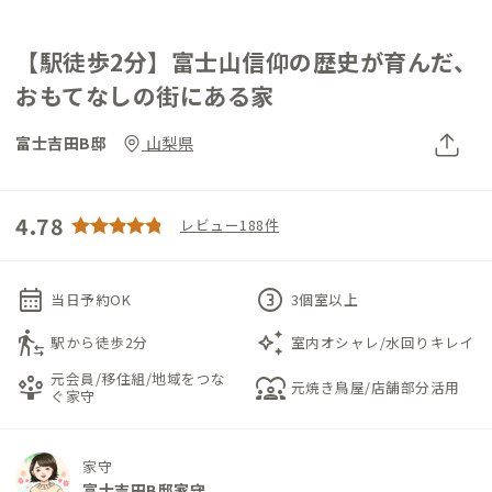
【駅徒歩2分】富士山信仰の歴史が育んだ、
おもてなしの街にある家
富士吉田B邸
山梨県
4.78
レビュー188件
calendar_month
counter_3
当日予約OK
3個室以上
transfer_within_a_station
auto_awesome
駅から徒歩2分
室内オシャレ/水回りキレイ
元会員/移住組/地域をつな
person_play
diversity_1
元焼き鳥屋/店舗部分活用
ぐ家守
家守
富士吉田B邸家守