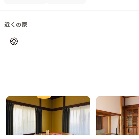
近くの家
甲府B邸
南足柄A邸
山梨県
戸建て
神奈川県
戸建て
【駅徒歩12分】山梨の中心繁華街にあるジ
【まるっと貸切専用】
ャズバー隣接の家
で、何もしない時間が
この家からの距離 28km
この家からの距離 29km