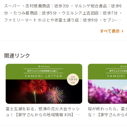
スマートIC（ETC専用）から約12分 大阪駅 →（新東名高速道
スーパー ・志村徳義商店：徒歩3分 ・マルシゲ総合食品：徒歩6
路）→ 富士吉田ICから約15分
分 ・たつみ屋商店：徒歩5分 ・ウエルシア上吉田店：徒歩7分 ・
ファミリーマート かぶとや赤富士通り店：徒歩9分 ・セブン-イ
レブン 富士吉田昭和通り店：徒歩13分 ・セルバ 富士吉田店：徒
すべて表示
歩14分 ・ザ・ビッグ富士吉田店：徒歩19分 飲食店 ・珈琲茶
論：徒歩2分（老舗の喫茶店） ・珈琲･食事 みつい：徒歩2分 ・
Coffee & Lunch みまつ：徒歩4分 ・お食事処 よしだ YOSHID
関連リンク
A：徒歩4分 ・魚屋路 富士吉田店：徒歩3分 ・富士山駅地下1階
フードコート：徒歩2分 ・スターバックス コーヒー 富士吉田
店：徒歩22分 買い物 ・ダイソー富士山駅ビル店：徒歩2分 ・無
印良品富士山駅ビル店：徒歩2分 ・御師町 お休み処：徒歩15分
（観光案内所/お土産） ・カインズ富士吉田店：徒歩22分 ・旅
の駅 kawaguchiko base：車10分 観光 ・富士急ハイランド：
車7分 ・八木崎公園（河口湖畔）：車16分 ・忍野八海：車16分
富士五湖を彩る、怒涛の花火大会ラッシ
桜が終わったら、富
ュ！【家守さんからの地域情報 #36】｜#
な！【家守さんからの
ADDressLife（アドレスライフ）
ADDressLife（