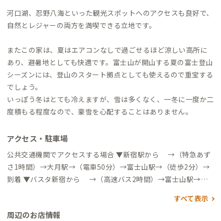
河口湖、忍野八海といった観光スポットへのアクセスも良好で、
自然とレジャーの両方を満喫できる立地です。
またこの家は、夏はエアコンなしで過ごせるほど涼しい高所に
あり、避暑地としても快適です。富士山が開山する夏の富士登山
シーズンには、登山のスタート拠点としても使えるので重宝する
でしょう。
いっぽう冬はとても冷えますが、雪は多くなく、一冬に一度か二
度積もる程度なので、豪雪を心配することはありません。
アクセス・駐車場
公共交通機関でアクセスする場合 ▼新宿駅から →（特急あず
さ1時間）→大月駅→（電車50分）→富士山駅→（徒歩2分）→
到着 ▼バスタ新宿から →（高速バス2時間）→富士山駅→
（徒歩2分）→到着 自動車でアクセスする場合 ▼東京方面から
すべて表示
新宿駅 →（中央自動車道1時間50分）→ 河口湖IC から約7分
周辺のお店情報
▼関西方面から 大阪駅 →（新東名高速道路）→ 富士吉田忍野