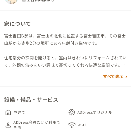
家について
富士吉田B邸は、富士山の北側に位置する富士吉田市、その富士
山駅から徒歩2分の場所にある店舗付き住宅です。
住宅部分の玄関を開けると、室内はきれいにリフォームされてい
て、外観の渋みをいい意味で裏切ってくれる快適な空間です。
広々としたLDKは南側の窓から光が入り、明るくゆったり過ごせ
すべて表示
ます。キッチンも真新しく、快適な調理空間です。壁に造りつけ
られた開放的で大きなキッチン収納が贅沢で、皆で食材を持ち寄
って調理したくなる、そんな気持ちにさせます。
設備・備品・サービス
水まわりは、お風呂以外全て新しく、特に洗面は東西に1台ずつ
あるのでとても便利です。トイレは1カ所なので、譲り合って利
home
戸建て
ADDressオリジナル
用ください。
ADDress会員だけが利用で
person
wifi
個室は全て和室の和布団タイプ。101, 102は2人収容で、デスク
Wi-Fi
きる
＆チェアとデスクライトがあり、103は3人収容で、デスク＆チ