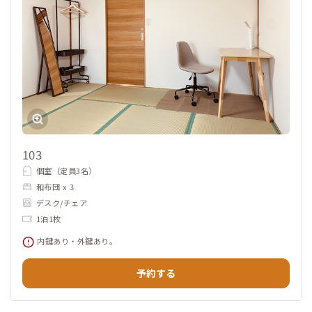
103
個室（定員3名）
和布団 x 3
デスク/チェア
1泊1枚
内鍵あり・外鍵あり。
予約する