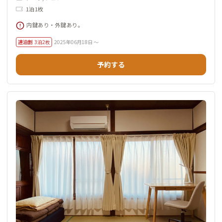
1泊1枚
内鍵あり・外鍵あり。
連泊割
3泊2枚
2025年06月18日 ～
予約する