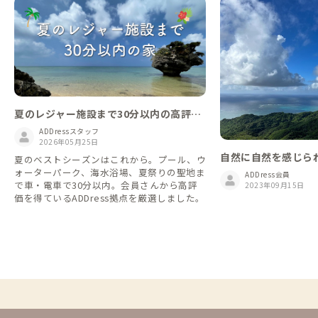
夏のレジャー施設まで30分以内の高評価
の家
ADDressスタッフ
2026年05月25日
自然に自然を感じら
夏のベストシーズンはこれから。プール、ウ
ォーターパーク、海水浴場、夏祭りの聖地ま
ADDress会員
で車・電車で30分以内。会員さんから高評
2023年09月15日
価を得ているADDress拠点を厳選しました。