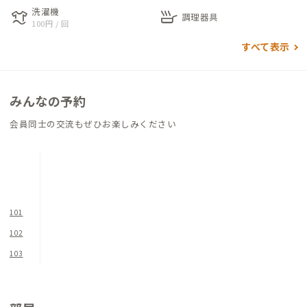
洗濯機
laundry
skillet
ェアとデスクライトがあります。各個室にはシリンダー錠がある
調理器具
100円 / 回
ので、プライバシーやセキュリティにも安心して滞在できます。
すべて表示
家の中で一番明るいのは南側の広い縁側。スツールを置いて、日
向ぼっこしながら読書をする時には、居心地良くてきっと寝落
ちしてしまうでしょう。
みんなの予約
元焼き鳥屋さんだった店舗部分は現在、ADDressの会員さんが
会員同士の交流もぜひお楽しみください
朝ごはんとランチが食べられるお店「sai Breakfast and Caf
e」をオープンし、連日多くのお客さんで賑わっています。
不定休なので、営業日は事前にInstagram公式アカウント( @sa
i.fujiyoshida )で確認するのがおすすめです。
101
広々した富士吉田B邸で、のんびりと富士山周辺の澄んだ空気を
102
味わいましょう。
103