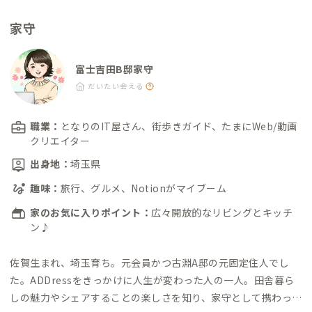
家守
富士吉田B邸家守
だいたい会える
職業：
となりのIT屋さん、街歩きガイド、たまにWeb/動画
クリエイター
出身地：
埼玉県
趣味：
旅行、グルメ、Notionがマイブーム
家のお気に入りポイント：
広々開放的なリビングとキッチ
ン♪
佐賀生まれ、埼玉育ち。
元会員かつ古淵A邸の元固定住人でし
た。
ADDressをきっかけに人生が変わった人の一人。田舎暮ら
しの魅力やシェアすることの楽しさを知り、家守として携わって