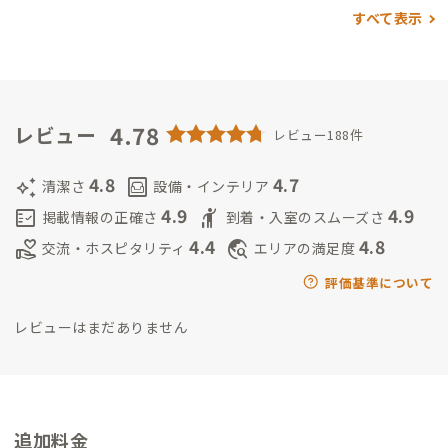
います。
家守アワードでは、有り難いことに拠点の清潔さや、ほ
すべて表示
どよい距離感に対しての評価を多くいただきました。
日頃家守
業をする上で意識しているポイントでもあったので大変嬉しく
思います。
家を大切に扱ってくれる会員さんや、ほどよい距離感
で交流を楽しんでくれる会員さんとの滞在は、私にとってもと
ても居心地がよいものです。
4.78
一人の時間がないとダメなタイプな
レビュー
レビュー188件
ので、時に期待に添えないこともあるかと思います。
お互いにと
って気持ちのよい関係を築いていけたらうれしいです。
どうぞよ
4.8
4.7
auto_awesome
living
清潔さ
設備・インテリア
ろしくお願いします。
4.9
4.9
fact_check
hail
掲載情報の正確さ
到着・入室のスムーズさ
4.4
4.8
volunteer_activism
travel_explore
交流・ホスピタリティ
エリアの満足度
評価基準について
レビューはまだありません
追加料金