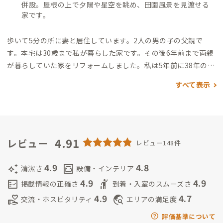
併設。屋根の上で夕陽や星空を眺め、田園風景を見渡せる
家です。
歩いて5分の所に妻と居住しています。2人の男の子の父親で
す。本宅は30歳まで私が暮らした家です。その後6年前まで両親
が暮らしていた家をリフォームしました。
私は5年前に38年の教
員生活を終え、定年退職しました。かねてから念願の海外バッ
すべて表示
クパッカー生活or車中泊ソロキャンプ生活に突入するはずでし
たが、ADDressを知り心変わり。近所で空き家になっていた両
親の家をリフォームして家守生活に入りました。コーヒー依存
症なので、拠点をコーヒーの香りでいっぱいにしてお待ちしてい
ます。
地元の福井県内は隈なく巡っており、見所や美味しい店な
4.91
レビュー
レビュー148件
どを色々ご紹介できると自負しています。また、漆器・和紙・打
刃物・焼き物の工房、メガネの生産現場など、家守の体が空いて
4.9
4.8
auto_awesome
living
清潔さ
設備・インテリア
いる時は近隣のお好きな所へご案内しますよ。
4.9
4.9
fact_check
hail
掲載情報の正確さ
到着・入室のスムーズさ
4.9
4.7
volunteer_activism
travel_explore
交流・ホスピタリティ
エリアの満足度
評価基準について