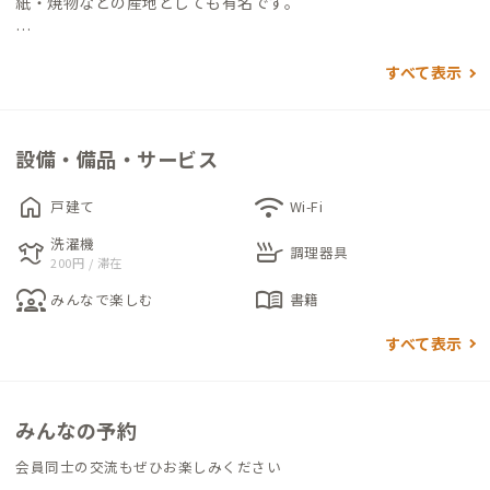
紙・焼物などの産地としても有名です。
家は元々畳屋の店舗、作業場、倉庫、住居が一体となった物件
すべて表示
であったため、内部は入り組んでいて特殊な造りになっていま
す。
その物件を家守がリフォームして「ココロミハウス」と名づけ、
設備・備品・サービス
現在ではイベント会場やギャラリー、コワーキングスペースと
しても使われています。
home
wifi
戸建て
Wi-Fi
ギャラリーでは、越前漆器、越前和紙、メガネ等の展示・紹介
洗濯機
laundry
skillet
がされていて、福井県丹南地域の伝統的産業について深く知るこ
調理器具
200円 / 滞在
とができます。
diversity_1
menu_book
みんなで楽しむ
書籍
滞在可能な個室は3部屋あり、それぞれ複数人で滞在できる広め
すべて表示
の個室で、同伴者との利用にもぴったりです。人数やお好みでお
選びください。
・1階唯一の個室である101はベッドルームとリビングの続き間
みんなの予約
で広々。ローソファや部屋干しに使えるクローゼットがあり、共
会員同士の交流もぜひお楽しみください
有スペースに近いので利便性も良いお部屋です。