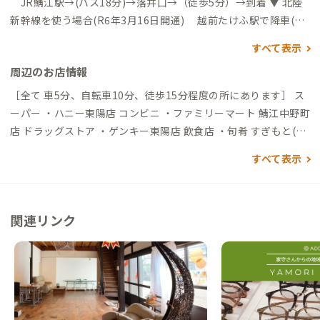
JR鯖江駅→(バス18分)→落井口→（徒歩5分）→到着 ▼ 北陸
新幹線を使う場合(R6年3月16日開通) 越前たけふ駅で降車(事
前予約で家守が送迎します) ▼ 夜行バスを使う場合 (東京か
すべて表示
ら)八重洲～武生駅 (名古屋から)名鉄バスセンター〜鯖江IC 自
周辺のお店情報
動車でアクセスする場合 ▼高速道路を使う場合 →鯖江IC→
（一般道10分）→ココロミハウス ▼国道8号線を使う場合 →
［全て 車5分、自転車10分、徒歩15分程度の所にあります］ ス
長泉寺交差点→（一般道10分）→ココロミハウス ▼中部縦貫道
ーパー ・ハニー東陽店 コンビニ ・ファミリーマート 鯖江中野町
を使う場合 関東各地・・・松本→高山→白鳥→九頭龍→福井
店 ドラッグストア ・ゲンキー東陽店 飲食店 ・旬肴 すぎもと(割
北JCT→鯖江IC ▼冠山峠道路を使う場合 名古屋→岐阜→(徳山
烹居酒屋) ・華炎(焼肉)
すべて表示
湖)→池田町→鯖江
関連リンク