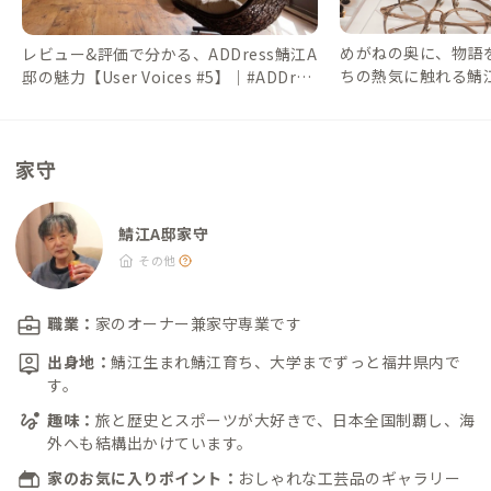
めがねの奥に、物語
レビュー&評価で分かる、ADDress鯖江A
ちの熱気に触れる鯖
邸の魅力【User Voices #5】｜#ADDres
らの地域情報 #41】｜#
sLife（アドレスライフ）
ドレスライフ）
家守
鯖江A邸家守
その他
職業：
家のオーナー兼家守専業です
出身地：
鯖江生まれ鯖江育ち、大学までずっと福井県内で
す。
趣味：
旅と歴史とスポーツが大好きで、日本全国制覇し、海
外へも結構出かけています。
家のお気に入りポイント：
おしゃれな工芸品のギャラリー