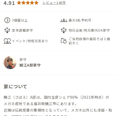
4.91
レビュー148件
counter_3
groups_3
3個室以上
最大6名予約可
person_play
person_play
定年退職家守
地元出身/地元案内OK家守
ご当地自慢の越前そばと越
diversity_1
grocery
イベント/地域交流あり
前ガニ
家守
鯖江A邸家守
家について
鯖江（さばえ）A邸は、国内生産シェア96%（2021年時点）の
メガネ産地である福井県鯖江市にあります。
近隣は伝統産業の集積地となっていて、メガネ以外にも漆器・和