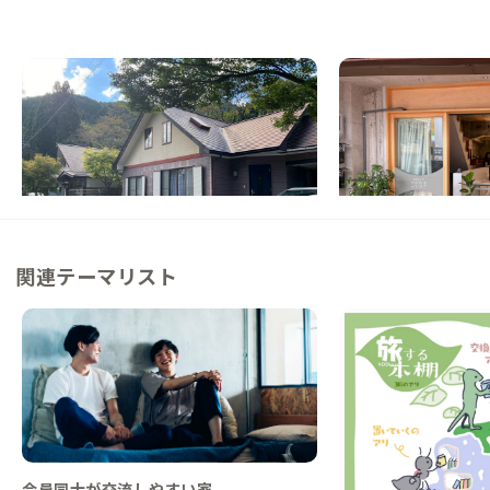
郡上明宝A邸
岐阜C邸
岐阜県
戸建て
岐阜県
シェアハウス
【明宝温泉まで車で17分】山と川に囲まれ
【商店街で暮らす】歴
た開放的な別荘
街、1棟リノベビル
この家からの距離 72km
この家からの距離 76km
関連テーマリスト
会員同士が交流しやすい家