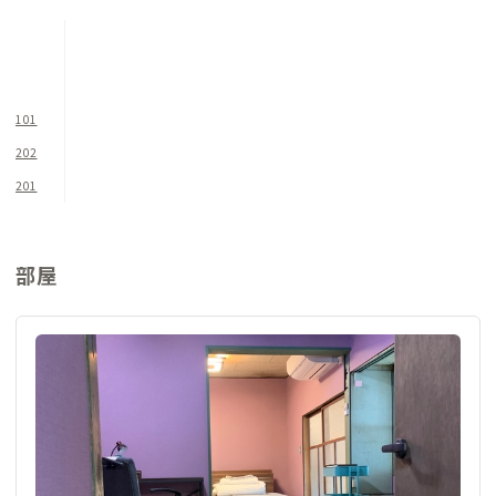
・2階201はソファーに座ったまま田園風景や山に沈む夕陽が見
られる、見晴らしの良いお部屋。棚に並んだ木のおもちゃは自
由に遊んでください。
・202は定員4名の和室と洋室の続き間。押入をリフォームした
机や回転座椅子や、サンルームなどゆったり寛げそう。個室専用
101
トイレもついています。
202
201
部屋