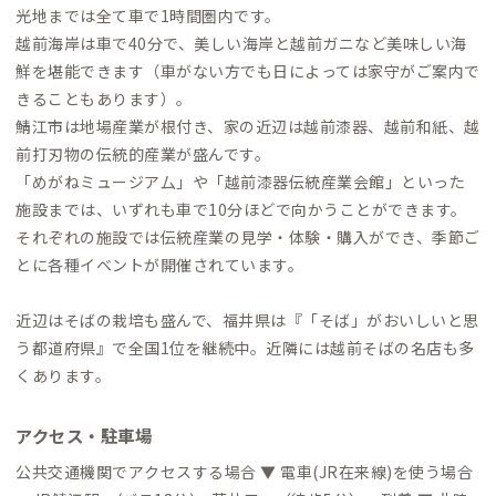
光地までは全て車で1時間圏内です。
越前海岸は車で40分で、美しい海岸と越前ガニなど美味しい海
鮮を堪能できます（車がない方でも日によっては家守がご案内で
きることもあります）。
鯖江市は地場産業が根付き、家の近辺は越前漆器、越前和紙、越
前打刃物の伝統的産業が盛んです。
「めがねミュージア厶」や「越前漆器伝統産業会館」といった
施設までは、いずれも車で10分ほどで向かうことができます。
それぞれの施設では伝統産業の見学・体験・購入ができ、季節ご
とに各種イベントが開催されています。
近辺はそばの栽培も盛んで、福井県は『「そば」がおいしいと思
う都道府県』で全国1位を継続中。近隣には越前そばの名店も多
くあります。
アクセス・駐車場
公共交通機関でアクセスする場合 ▼ 電車(JR在来線)を使う場合