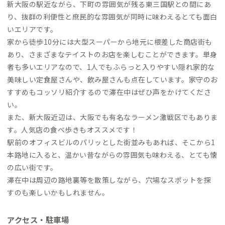
新大阪の駅近ながら、下町の雰囲気が残る東三国駅との間にあ
り、抜群の利便性と庶民的な雰囲気が同時に味わえるとても面白
いエリアです。
家から徒歩10分には大型スーパーから地元に根差した商店街も
あり、さまざまなテイストのお店を楽しむことができます。単身
者も多いエリアなので、1人でもふらっと入りやすい隠れ家的な
美味しい定食屋さんや、飲み屋さんも点在しています。家守のお
すすめもコッソリ紹介するので滞在中はぜひ声をかけてくださ
い。
また、新大阪近辺は、大阪でも有名なラーメン激戦区でもありま
す。人気店の食べ歩きもオススメです！
駅前のオフィスビルのパリッとした街並みもあれば、そこから1
本路地に入ると、温かい昔ながらの雰囲気も味わえる、とても懐
の広い街です。
滞在中は周辺の路地裏等を散策しながら、穴場なスポットを探
すのも楽しいかもしれません。
アクセス・駐車場