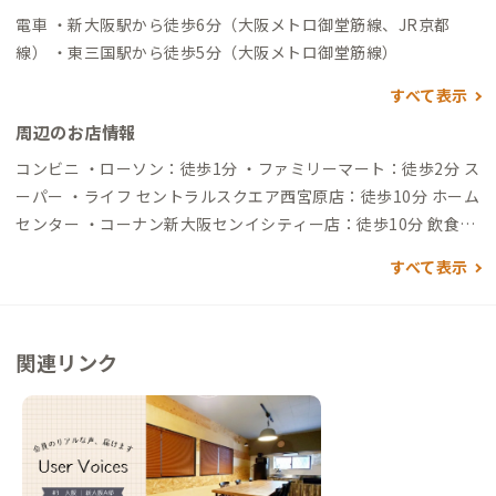
電車 ・新大阪駅から徒歩6分（大阪メトロ御堂筋線、JR京都
線） ・東三国駅から徒歩5分（大阪メトロ御堂筋線）
すべて表示
周辺のお店情報
コンビニ ・ローソン：徒歩1分 ・ファミリーマート：徒歩2分 ス
ーパー ・ライフ セントラルスクエア西宮原店：徒歩10分 ホーム
センター ・コーナン新大阪センイシティー店：徒歩10分 飲食店
・和食 雄：徒歩2分（元オーストラリア公邸料理人という経歴
すべて表示
のオーナシェフ） ・そば 松吟庵：徒歩4分（古民家を改装し
た、路地裏でひっそりと営業されているお蕎麦屋さん） ・ラー
メン 鯛白湯らーめん ○de▽：徒歩12分（濃厚な鯛出汁のスー
関連リンク
プ） ・新大阪駅構内にも絶品グルメが多数