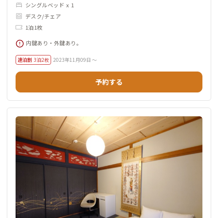
シングルベッド x 1
デスク/チェア
1泊1枚
内鍵あり・外鍵あり。
連泊割
3泊2枚
2023年11月09日 ～
予約する