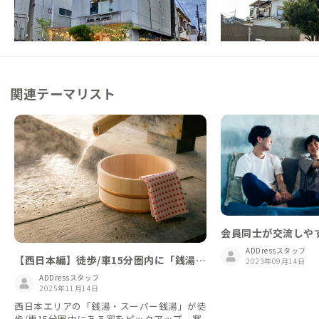
【駅徒歩13分】林間学校を思い出す、懐か
【大和田駅徒歩6分】
し個性あふれるホステル
り時間も交流も楽しむ
この家からの距離 3km
この家からの距離 9km
関連テーマリスト
会員同士が交流しや
ADDressスタッフ
【西日本編】徒歩/車15分圏内に「銭湯」
2023年09月14日
がある家
ADDressスタッフ
2025年11月14日
西日本エリアの「銭湯・スーパー銭湯」が徒
歩/車15分圏内にある家をピックアップ。寒