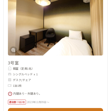
3号室
個室（定員1名）
シングルベッド x 1
デスク/チェア
1泊1枚
内鍵あり・外鍵あり。
連泊割
3泊2枚
2023年11月09日 ～