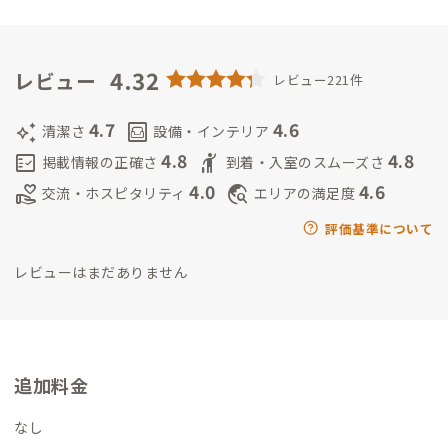
ィメタルをこよなく愛する愛妻家（自称）。
これからADDress
の家守を通して、滞在される会員さんに快適さと楽しみを提供で
きるよう活動しながら、様々な生き方をされている会員さん達
4.32
レビュー
レビュー221件
と交流していけることを楽しみにしています。
4.7
4.6
auto_awesome
living
清潔さ
設備・インテリア
4.8
4.8
fact_check
hail
掲載情報の正確さ
到着・入室のスムーズさ
4.0
4.6
volunteer_activism
travel_explore
交流・ホスピタリティ
エリアの満足度
評価基準について
レビューはまだありません
追加料金
なし