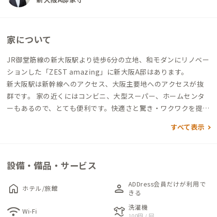
家について
JR御堂筋線の新大阪駅より徒歩6分の立地、和モダンにリノベー
ションした「ZEST amazing」に新大阪A邸はあります。
新大阪駅は新幹線へのアクセス、大阪主要地へのアクセスが抜
群です。 家の近くにはコンビニ、大型スーパー、ホームセンタ
ーもあるので、とても便利です。快適さと驚き・ワクワクを提供
することを目指してリノベーションされました。
すべて表示
1階共用部は、間接照明付き玄関ホール、広々としたLDK（6人
掛けダイニングチェア、3人掛けベンチ）、ワークスペース（2
設備・備品・サービス
人掛けカウンターテーブル）、洗濯機、乾燥機、トイレ2か所、
洗面台、浴室があります。
ADDress会員だけが利用で
home
person
ホテル/旅館
きる
2階の1～4号室の各個室はサイドチェストが備え付け。リモート
洗濯機
wifi
laundry
Wi-Fi
100円 / 回