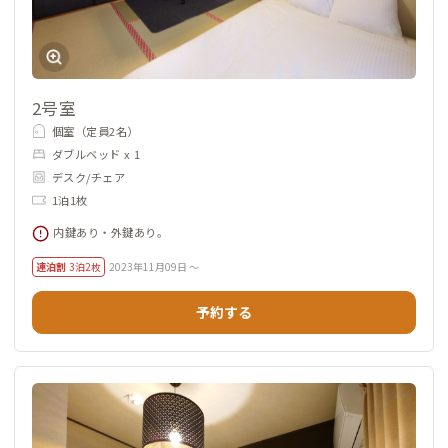
2号室
個室（定員2名）
ダブルベッド x 1
デスク/チェア
1泊1枚
内鍵あり・外鍵あり。
連泊割
3泊2枚
2023年11月09日 ～
予約する