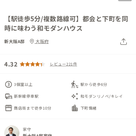
【駅徒歩5分/複数路線可】都会と下町を同
時に味わう和モダンハウス
新大阪A邸
大阪府
4.32
レビュー221件
counter_3
transfer_within_a_station
3個室以上
駅から徒歩6分
commute
auto_awesome
新幹線停車駅
和モダンリノベ/キレイ
storefront
location_city
商店街まで徒歩10分
下町情緒
家守
新大阪A邸家守