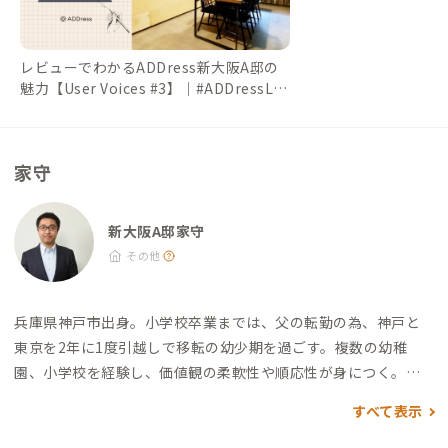
レビューでわかるADDress新大阪A邸の
魅力【User Voices #3】｜#ADDressLif
e（アドレスライフ）
家守
新大阪A邸家守
その他
兵庫県神戸市出身。
小学校卒業までは、父の転勤の為、神戸と
東京を2年に1度引越しで移転の幼少期を過ごす。複数の幼稚
園、小学校を経験し、価値観の柔軟性や順応性が身につく。
現
在は、ご縁により入社した「不動産の運用・活用、相続対策の
すべて表示
コンサルティング会社」で、不動産オーナー様のお悩みの解決の
一助となれるよう、日々奮闘中。
マンガ、サッカー観戦とヘヴ