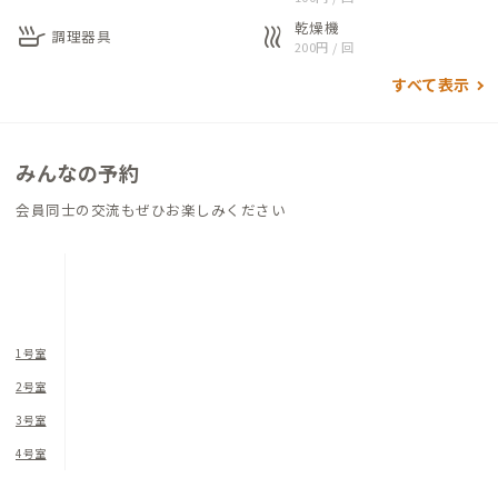
ワークがはかどります。
乾燥機
リノベーションにより再生された和モダンな空間「ZEST amazi
skillet
heat
調理器具
200円 / 回
ng」の広々とした共用スペースで、交流もお楽しみください。
すべて表示
みんなの予約
会員同士の交流もぜひお楽しみください
1号室
2号室
3号室
4号室