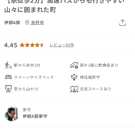
山々に囲まれた町
伊那A邸
長野県
4.45
レビュー85件
transfer_within_a_station
add_home_work
駅から徒歩2分
家の1階に飲食店あり
king_bed
person_play
クイーンサイズベッド
移住組家守
interactive_space
diversity_1
窓から山や川
交流スペースあり
家守
伊那A邸家守