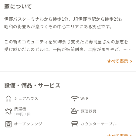
家について
伊那バスターミナルから徒歩1分、JR伊那市駅から徒歩2分。
昭和の街並みが息づくその中心エリアにある拠点です。
この街のコミュニティを50年余り支えたお寿司屋さんの意志を
受け継いだこのビルは、一階が板前割烹、二階がまちやど、三階
がという複合施設になっています。
すべて表示
3階からは東西を囲む3000m級の山々と南北を貫く天竜川が空と
織りなすランドビューを眺められ、2階のまちやどと共有する空
間はコワーキング、交流スペースとして多目的に利用可能です。
設備・備品・サービス
また、街中では移住、Uターン、二代、三代続く老舗等のカフェ
や飲食、個人商店が混在し、元気に暮らしています。
home
wifi
シェアハウス
Wi-Fi
全体的にオープンな空気感があり、コミュニティの一員として人
洗濯機
laundry
skillet
と人の交流がすぐできるでしょう。
調理器具
100円 / 回
oven_gen
table_restaurant
オーブンレンジ
カウンターテーブル