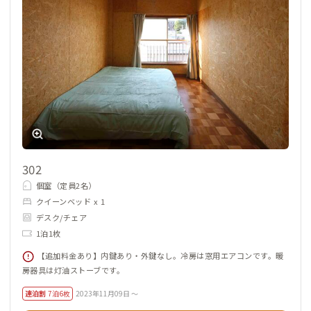
302
個室（定員2名）
クイーンベッド x 1
デスク/チェア
1泊1枚
【追加料金あり】内鍵あり・外鍵なし。冷房は窓用エアコンです。暖
房器具は灯油ストーブです。
連泊割
7泊6枚
2023年11月09日 ～