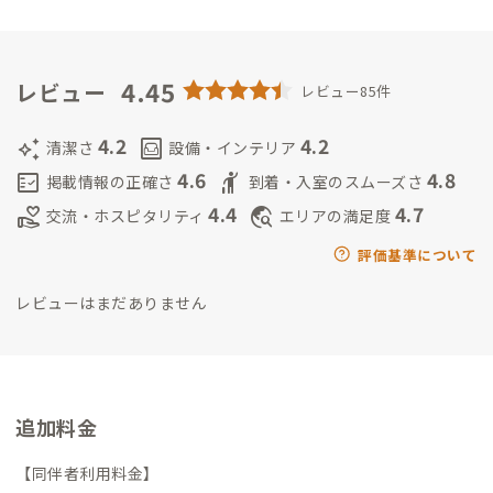
山80を踏破。夏秋のベストシーズンには日本アルプスや八ヶ岳
の山々に向かうアプローチでもご活用ください。川遊びやキャ
ンプのオプションも準備中。コミュニケーション・ハブとして
様々な、人、コト、お店と皆様を繋ぎます。
4.45
＊家守の動向
仕事
レビュー
レビュー85件
での移動が増えてきました。滞在中の地域交流の相談やコーチ
ングを受けてみたい等々。話したい希望の会員さんは、事前の
4.2
4.2
auto_awesome
living
清潔さ
設備・インテリア
ご連絡、ご確認をお願いします。
＊伊那拠点について
伊那拠点は
4.6
4.8
fact_check
hail
掲載情報の正確さ
到着・入室のスムーズさ
Address 初期からその理念を表現するコミュニティ拠点として
4.4
4.7
volunteer_activism
travel_explore
交流・ホスピタリティ
エリアの満足度
存在しています。つまり、地域の日常に皆さんがそのまま入って
くるというスタイルです。ですので、拠点には近隣の地元人や二
評価基準について
階の宿泊者、時には地域の大学生、高校生も訪れるときがあり
レビューはまだありません
ます。その為、拠点の利用や維持に関しても会員さんご自身でセ
ルフで出来ることはセルフでお願いしています。
その為、ホテ
ルや貸別荘の一室を完全貸し切りでホッピングするようなスタ
イルで Address を使われていて、交流を苦手としていたり、家
守におもてなしを求めるような方には合わない拠点ともいえま
追加料金
す。この点は事前にご承知おきのうえ、ご予約、ご利用をお願い
します。
【同伴者利用料金】