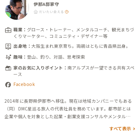
伊那A邸家守
だいたい会える
職業：
グロース・トレーナー、メンタルコーチ、観光まちづ
くりマーケター、コミュニティ・デザイナー等
出身地：
大阪生まれ東京育ち。両親はともに青森県出身。
趣味：
登山、釣り、対話、思考探索
家のお気に入りポイント：
南アルプスが一望できる共有スペ
ース
Facebook
2014年に長野県伊那市へ移住。現在は地域カンパニーでもある
（同）DMC星巡る旅人の代表社員を務めています。都市部とは
企業や個人を対象とした起業・創業支援コンサルやメンタルコ
ーチ。地域では拠点以外でも空き家を活用した大学生向けシェア
すべて表示
ハウスも運営。多業な暮らしを営んでいます。
現在、日本百名