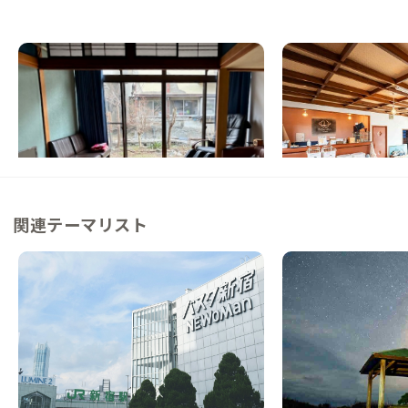
箕輪A邸
辰野B邸
長野県
シェアハウス
長野県
ゲストハウス
【駅徒歩7分】電車好きに！ローカル線を眺
【駅徒歩5分】元旅館を
める、美しい四季の色を楽しむ家
トハウス兼シェアハウ
この家からの距離 9km
この家からの距離 16km
関連テーマリスト