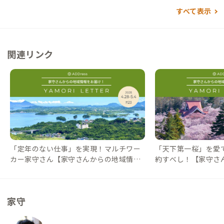
すべて表示
関連リンク
「定年のない仕事」を実現！マルチワー
「天下第一桜」を愛
カー家守さん【家守さんからの地域情報
約すべし！【家守さん
#23】｜#ADDressLife（アドレスライ
2】｜#ADDressL
フ）
家守