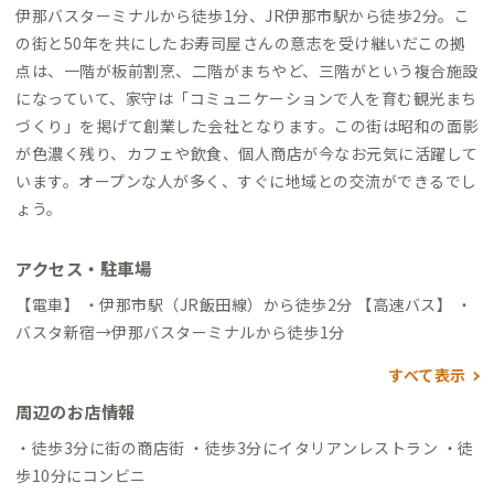
伊那バスターミナルから徒歩1分、JR伊那市駅から徒歩2分。こ
の街と50年を共にしたお寿司屋さんの意志を受け継いだこの拠
点は、一階が板前割烹、二階がまちやど、三階がという複合施設
になっていて、家守は「コミュニケーションで人を育む観光まち
づくり」を掲げて創業した会社となります。この街は昭和の面影
が色濃く残り、カフェや飲食、個人商店が今なお元気に活躍して
います。オープンな人が多く、すぐに地域との交流ができるでし
ょう。
アクセス・駐車場
【電車】 ・伊那市駅（JR飯田線）から徒歩2分 【高速バス】 ・
バスタ新宿→伊那バスターミナルから徒歩1分
すべて表示
周辺のお店情報
・徒歩3分に街の商店街 ・徒歩3分にイタリアンレストラン ・徒
歩10分にコンビニ