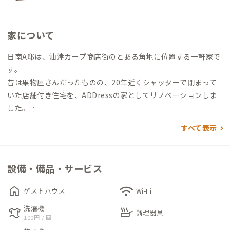
家について
日南A邸は、油津カープ商店街のとある角地に位置する一軒家で
す。
昔は果物屋さんだったものの、20年近くシャッターで閉まって
いた店舗付き住宅を、ADDressの家としてリノベーションしま
した。
1階の一部スペースは地域企業のオフィスとして活用されてお
すべて表示
り、残りのスペースと2階がADDressの専用スペースになってい
ます。
専用の入口は建物裏側にあるので、そちらからお入りください。
設備・備品・サービス
扉を開くとワークスペースと、洗面・浴室があり、2階に上がる
home
wifi
ゲストハウス
Wi-Fi
とダイニングキッチンが現れます。地元のスーパーで食材を買っ
洗濯機
laundry
skillet
て料理をしたりするのがおすすめです。
調理器具
100円 / 回