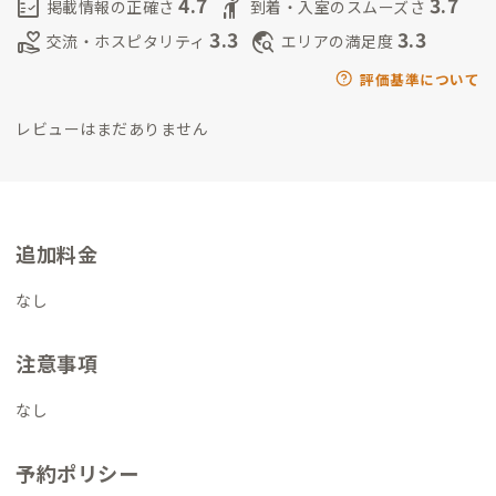
4.7
3.7
fact_check
hail
掲載情報の正確さ
到着・入室のスムーズさ
3.3
3.3
volunteer_activism
travel_explore
交流・ホスピタリティ
エリアの満足度
評価基準について
レビューはまだありません
追加料金
なし
注意事項
なし
予約ポリシー