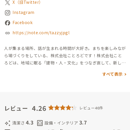
X（旧Twitter）
Instagram
Facebook
https://note.com/tazzyjpgl
人が集まる場所、話が生まれる時間が大好き。まちを楽しみなが
ら場づくりをしている、株式会社ことろどです！
株式会社こと
ろどは、地域に眠る「建物・人・文化」をつなぎ直して、新しい
価値を生み出すチームです。
宮崎県日南市では、リノベーション
すべて表示
した宿の運営や喫茶店「油津珈琲+」をはじめ、イベント企画・
プロジェクト推進、採用支援なども行いながら、ローカルの日
常をちょっと面白くしています。
4.26
レビュー
レビュー46件
4.3
3.7
auto_awesome
living
清潔さ
設備・インテリア