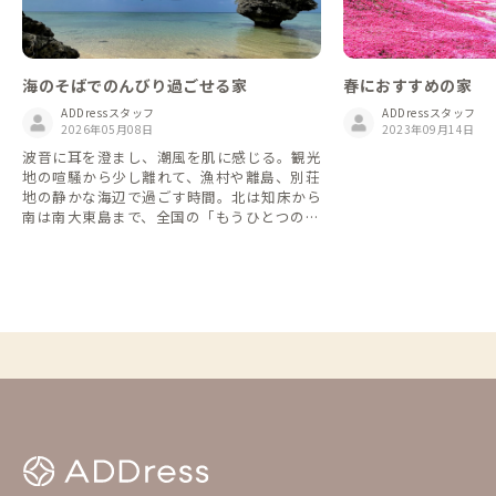
海のそばでのんびり過ごせる家
春におすすめの家
ADDressスタッフ
ADDressスタッフ
2026年05月08日
2023年09月14日
波音に耳を澄まし、潮風を肌に感じる。観光
地の喧騒から少し離れて、漁村や離島、別荘
地の静かな海辺で過ごす時間。北は知床から
南は南大東島まで、全国の「もうひとつの海
辺の家」をご紹介します。