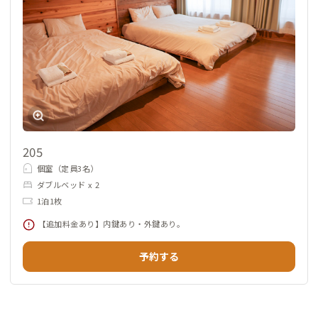
205
個室（定員3名）
ダブルベッド x 2
1泊1枚
【追加料金あり】内鍵あり・外鍵あり。
予約する