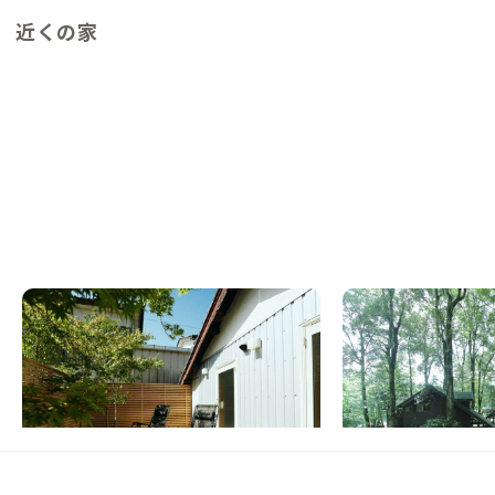
近くの家
青島B邸
奥霧島A邸
宮崎県
シェアハウス
宮崎県
ホテル/旅館
【海まで自転車10分】サウナとサーフィン
【国立公園内】火山湖
が暮らしに溶け込むリノベ古民家の家
ジで暮らす
この家からの距離 26km
この家からの距離 52km