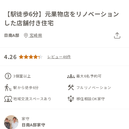
【駅徒歩6分】元果物店をリノベーション
した店舗付き住宅
日南A邸
宮崎県
4.26
レビュー46件
counter_3
groups_3
3個室以上
最大6名予約可
transfer_within_a_station
construction
駅から徒歩6分
フルリノベーション
diversity_1
person_play
地域交流スペースあり
移住相談OK家守
家守
日南A邸家守