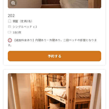
202
個室（定員2名）
シングルベッド x 2
1泊1枚
【追加料金あり】内鍵あり・外鍵あり。二段ベッドの部屋となりま
す。
予約する