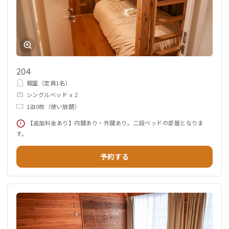
204
個室（定員1名）
シングルベッド x 2
1泊0枚（使い放題）
【追加料金あり】内鍵あり・外鍵あり。二段ベッドの部屋となりま
す。
予約する