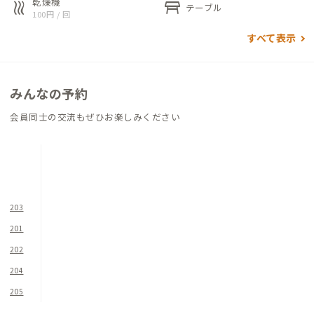
乾燥機
heat
table_restaurant
テーブル
物件を一歩出れば、地元の人が集まる地鶏居酒屋や鰹専門店・
100円 / 回
ラーメン屋・九州パンケーキが有名な人気カフェ「ABURATSU
すべて表示
COFFEE」など、宮崎グルメが楽しめる飲食店がたくさんありま
す。
みんなの予約
さらに、無料で遊べる「日南市子育て支援センターことこ
と」、無料・有料ワークスペースのある「創客創人センタ
会員同士の交流もぜひお楽しみください
ー」、広島カープ神社のある「油津Yotten」など、ファミリー
やグループも楽しめる場所が盛りだくさん。
日南の温暖な気候で快適に過ごせます。
地元の方々の多くの想いが詰まった、この油津商店街の宿で、日
203
南ライフを楽しんでみませんか。
201
202
204
205