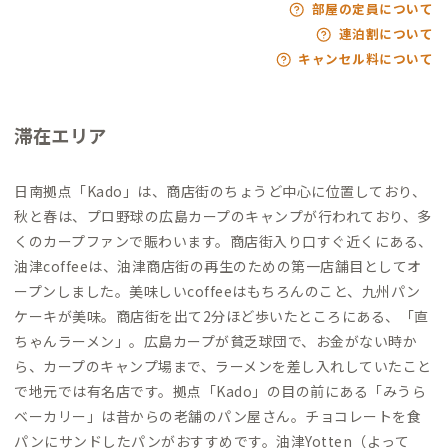
部屋の定員について
連泊割について
キャンセル料について
滞在エリア
日南拠点「Kado」は、商店街のちょうど中心に位置しており、
秋と春は、プロ野球の広島カープのキャンプが行われており、多
くのカープファンで賑わいます。商店街入り口すぐ近くにある、
油津coffeeは、油津商店街の再生のための第一店舗目としてオ
ープンしました。美味しいcoffeeはもちろんのこと、九州パン
ケーキが美味。商店街を出て2分ほど歩いたところにある、「直
ちゃんラーメン」。広島カープが貧乏球団で、お金がない時か
ら、カープのキャンプ場まで、ラーメンを差し入れしていたこと
で地元では有名店です。拠点「Kado」の目の前にある「みうら
ベーカリー」は昔からの老舗のパン屋さん。チョコレートを食
パンにサンドしたパンがおすすめです。油津Yotten（よって