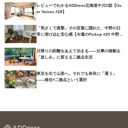
レビューでわかるADDress北海道中川C邸【Us
er Voices #28】
「気さくで真摯」その言葉に隠れた、中野の日
常に溶け込む安心感【今週のPickup #25 中野沼
袋A邸】
日帰りの距離をあえて泊まる——仕事の移動を
「楽しみ」に変える二拠点生活
東京を出て山形へ。それでも奈良に「通う」
——移住×二拠点という選択