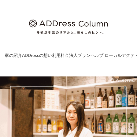
家の紹介
ADDressの想い
利用料金
法人プラン
ヘルプ
|
ローカルアクテ