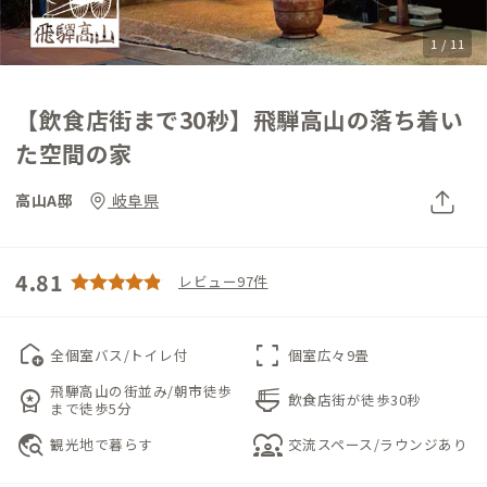
1 / 11
【飲食店街まで30秒】飛騨高山の落ち着い
た空間の家
高山A邸
岐阜県
4.81
レビュー97件
add_home
fullscreen
全個室バス/トイレ付
個室広々9畳
飛騨高山の街並み/朝市徒歩
workspace_premium
ramen_dining
飲食店街が徒歩30秒
まで徒歩5分
travel_explore
diversity_1
観光地で暮らす
交流スペース/ラウンジあり