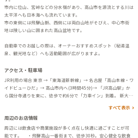
市内に位山、宮峠などの分水嶺があり、高山市を源流とする川は
太平洋へも日本海へも流れています。
市の東側には飛騨山脈、西側には両白山地がそびえ、中心市街
地は険しい山に囲まれた高山盆地です。
自動車でのお越しの際は、オーナーおすすめスポット（秘湯温
泉、観光地など）へも活動範囲が広がりますよ。
アクセス・駐車場
JR利用の場合 東京 →「東海道新幹線」→ 名古屋「高山本線・ワ
イドビューひだ」→ 高山市内へ(3時間45分)→ 「JR高山駅」か
ら国分寺通りを東に、徒歩で約6分で「力車イン」到着。 新大阪
→「東海道新幹線」→ 名古屋「高山本線・ワイドビューひだ」
すべて表示
→ 高山市内へ (3時間)→ 「JR高山駅」から国分寺通りを東に、
周辺のお店情報
徒歩で約 6分で「力車イン」到着。 名古屋「高山本線・ワイド
ビューひだ」→ 高山市内へ (2時間30分)→ 「JR高山駅」から国
周辺には飲食店や商業施設が多く点在し快適に過ごすことが可
分寺通りを東に、徒歩で約 6分で「力車イン」到着。 高速バス
能です。 ・飛騨高山一番街まで、徒歩30秒。安心健全な飲食