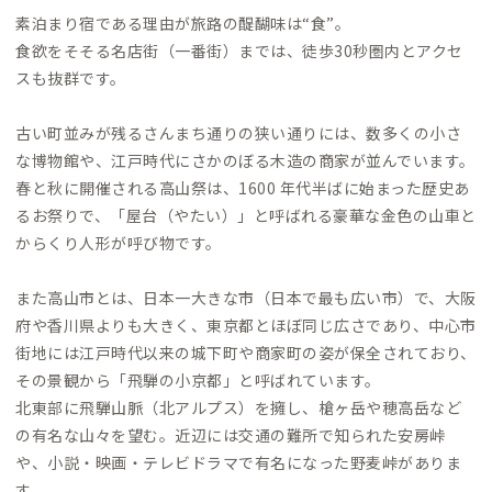
素泊まり宿である理由が旅路の醍醐味は“食”。
食欲をそそる名店街（一番街）までは、徒歩30秒圏内とアクセ
スも抜群です。
古い町並みが残るさんまち通りの狭い通りには、数多くの小さ
な博物館や、江戸時代にさかのぼる木造の商家が並んでいます。
春と秋に開催される高山祭は、1600 年代半ばに始まった歴史あ
るお祭りで、「屋台（やたい）」と呼ばれる豪華な金色の山車と
からくり人形が呼び物です。
また高山市とは、日本一大きな市（日本で最も広い市）で、大阪
府や香川県よりも大きく、東京都とほぼ同じ広さであり、中心市
街地には江戸時代以来の城下町や商家町の姿が保全されており、
その景観から「飛騨の小京都」と呼ばれています。
北東部に飛騨山脈（北アルプス）を擁し、槍ヶ岳や穂高岳など
の有名な山々を望む。近辺には交通の難所で知られた安房峠
や、小説・映画・テレビドラマで有名になった野麦峠がありま
す。