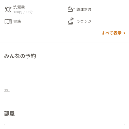
ラウンジ横には、共同キッチン・冷蔵庫を完備。朝市やアンテ
洗濯機
laundry
skillet
ナショップ、スーパーで飛騨高山のおいしい食材を購入し、お
調理器具
300円 / 30分
料理を楽しむことができます。
menu_book
scene
書籍
ラウンジ
また、一般宿泊客などと懇談場所として、訪日客と接するチャン
スがあり楽しい時間が過ごせるでしょう。
すべて表示
会員様にご利用いただくお部屋はシンプルな9畳の和室（バス・
トイレ付）。高山の夜を落ち着いた寝室でお過ごしください。
みんなの予約
朝は早起きをして朝市へ出かけてみてはいかがでしょうか。地
元の空気を肌で感じること間違いなしです。
当館を飛騨高山での生活の拠点として利用していただけると嬉
しいです。
303
皆さんとお会いできることを楽しみにしています。
部屋