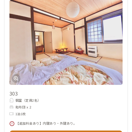
303
個室（定員2名）
和布団 x 2
1泊1枚
【追加料金あり】内鍵あり・外鍵あり。