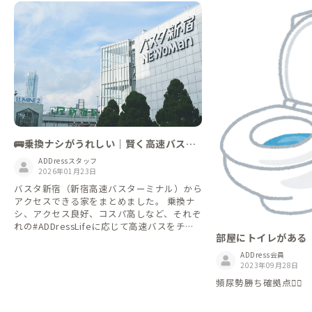
🚌乗換ナシがうれしい｜賢く高速バスで
ゆく【バスタ新宿編】
ADDressスタッフ
2026年01月23日
バスタ新宿（新宿高速バスターミナル）から
アクセスできる家をまとめました。 乗換ナ
シ、アクセス良好、コスパ高しなど、それぞ
れの#ADDressLifeに応じて高速バスをチョ
部屋にトイレがある
イスしてみるというのもいいですね👌 ※情
報は2026年1月時点のものになります
ADDress会員
2023年09月28日
頻尿勢勝ち確拠点🙋‍♀️