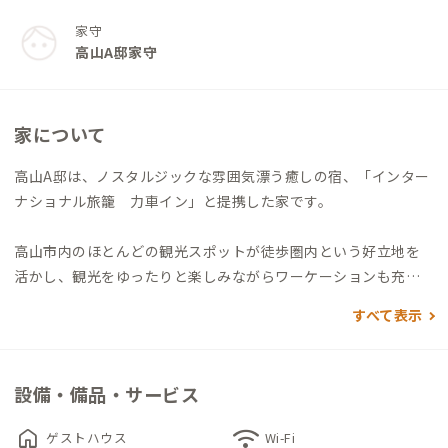
家守
高山A邸家守
家について
高山A邸は、ノスタルジックな雰囲気漂う癒しの宿、「インター
ナショナル旅籠 力車イン」と提携した家です。
高山市内のほとんどの観光スポットが徒歩圏内という好立地を
活かし、観光をゆったりと楽しみながらワーケーションも充実
できる絶好のロケーション。
すべて表示
広々とした共有スペースのラウンジは心地よく、厳選された本
の数々も用意され、思い思いの時間を過ごすことができます。
なんといっても、利用者に好評なのが「全室バス・トイレ付
設備・備品・サービス
（独立式）」という点で、時間を気にすることなく利用が可能で
す。
home
wifi
ゲストハウス
Wi-Fi