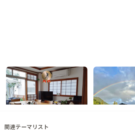
高山C邸
高山D邸
岐阜県
シェアハウス
岐阜県
ゲストハウス
【白川郷まで車30分】草花に囲まれたテラ
【まるっと貸切専用】
ス付シェアハウス
れ、囲炉裏の温もりも
この家からの距離 1km
この家からの距離 9km
関連テーマリスト