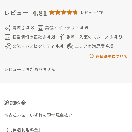
ます。
などなど・・・よろしくお願いします。
市内へ約15分で「力車イン」到着。 ＜名神高速道路＞ 名古屋 →
分。 ・ルビットタウン（ ショッピングモール ）：自動車約6
4.81
レビュー
「東海北陸自動車道」 → 「中部縦貫自動車道：高山IC」 → 「国
レビュー97件
分。
道41号」 → 高山市市内へ(2時間)→ 「高山IC」から、高山市内
へ約15分で「力車イン」到着。
4.8
4.6
auto_awesome
living
清潔さ
設備・インテリア
4.8
4.9
fact_check
hail
掲載情報の正確さ
到着・入室のスムーズさ
4.4
4.9
volunteer_activism
travel_explore
交流・ホスピタリティ
エリアの満足度
評価基準について
レビューはまだありません
追加料金
※支払方法：いずれも現地現金払い
【同伴者利用料金】