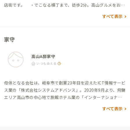
利用の場合 東京：新宿「バスタ新宿」 →「高山濃飛BC」→ 高
店街です。 ・でこなる横丁まで、徒歩2分。高山​グルメをお値
山市内へ (5時間30分)→ 「高山濃飛BC」から国分寺通りを東
打ち価格で堪能できる屋台村です。 ・宮川朝市まで徒歩約4
すべて表示
に、徒歩で約 6分で「力車イン」到着。 大阪：大阪なんば →
分。飛騨ことばを聞きながら新鮮な野菜や季節の果物のお買い
「名神高速」→ 「大阪・京都～郡上八幡・飛騨高山線(高山濃飛
物が楽しめます。 ・古い町並みまで徒歩約5分。江戸時代の城
BC行)」 → 高山市内へ (5時間30分)→ 「高山濃飛BC」から国分
下町の趣をそのままに残す、飛騨高山の定番スポット。路上は喫
家守
寺通りを東に、徒歩で約 6分で「力車イン」到着。 名古屋：名
煙禁止です。 ・高山陣屋まで徒歩約7分。徳川幕府の陣屋がほ
古屋「名鉄BC」 →「名神高速」→ 「高山濃飛BC行」 → 高山市
ぼ完全な形で残る国史跡指定です。門前の広場では毎日朝市が開
内へ (2時間30分)→ 「高山濃飛BC」から国分寺通りを東に、徒
かれています。 ・飛騨国分寺 まで徒歩約3分。樹齢1200年を
高山A邸家守
歩で約 6分で「力車イン」到着。 /////////////////// 自動車利用の
超える大銀杏と、三重塔がそびえる境内には高山城から移された
いつも会える
場合 ＜東名高速道路経由＞ 東京 → 「東名高速」 → 「東海北陸
といわれる鐘楼門があります。 ・ＪＲ飛騨高山駅 まで徒歩約
自動車道」 → 「中部縦貫自動車道：高山IC」 → 「国道41号」
7分。観光やビジネスなど、様々なシーンでの利用が可能です。
母体となる会社は、岐阜市で創業23年目を迎えたICT情報サービ
→ 高山市市内へ (5時間30分)→ 「高山IC」から、高山市内へ約1
【周辺のお店情報】 徒歩２分圏内に数多くの飲食店がござい
ス業の「株式会社システムアドバンス」。
2020年9月より、飛騨
5分で「力車イン」到着。 ＜中央自動車道＞ 東京 →「中央道」
ますので、迷ったらスタッフまでお声掛けください。 ・ファ
エリア高山市の中心地で旅館ホテル業の「インターナショナル
→ 松本IC「R158」→ 平湯温泉「R158」→ 高山市内へ (4時間3
ミリーストアさとう（ 地元スーパー ）：徒歩約2分。 ・デイ
旅籠 力車イン」を運営管理。
誕生日：8月28日生（おとめ
0分)→ 「平湯温泉」から「国道158号」で、高山市内へ約46分
リーヤマザキ（ コンビニエンス ）：徒歩約1分。 ・セブンイ
すべて表示
座）、血液型：A型、
ニックネーム
・小中高学校時代の地元同級
で「力車イン」到着。 ＜名神高速道路＞ 豊中 →「名神高速」 →
レブン（ コンビニエンス ）：徒歩約5分。 ・丸明（ 精肉店
生から「うんにょ」と呼ばれ、
・起業してからビジネスニック
「東海北陸自動車道」 → 「中部縦貫自動車道：高山IC」 → 「国
）：徒歩約2分。 ・ゆうとぴあ稲荷湯（ 銭湯 ）：徒歩約9分。
ネームを「David（ディビット）」をミドルネームで活動してい
道41号」 → 高山市市内へ(3時間30分)→ 「高山IC」から、高山
・ホームセンターバロー（ ホームセンター ）：自動車約5