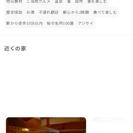
地元食材
ご当地グルメ
温泉
海
自然
春を楽しむ
歴史探訪
お酒
子連れ歓迎
都心から2時間
食べて楽しむ
駅から徒歩10分以内
桜の名所100選
アジサイ
近くの家
小田原E邸
小田原G邸
神奈川県
シェアハウス
神奈川県
ゲストハウス