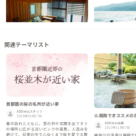
【東京駅から60分】自然素材が創る、優し
【まるっと貸切専用】
い空気の中で過ごすシェアハウス
るまちごとゲストハウ
この家からの距離 2km
この家からの距離 2km
関連テーマリスト
首都圏の桜の名所が近い家
ADDressスタッフ
♨️湘南でオススメの
2026年03月17日
春の訪れとともに、窓の外や玄関を出てすぐ
ADDress会員
2023年11月07日
の場所に広がる淡いピンクの風景。人混みを
避けて、日常の中で心ゆくまで桜を愛でる贅
神奈川の温泉は箱根だ