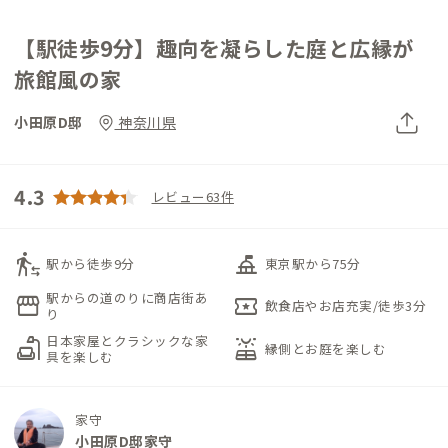
【駅徒歩9分】趣向を凝らした庭と広縁が
旅館風の家
小田原D邸
神奈川県
4.3
レビュー63件
transfer_within_a_station
things_to_do
駅から徒歩9分
東京駅から75分
駅からの道のりに商店街あ
storefront
local_activity
飲食店やお店充実/徒歩3分
り
日本家屋とクラシックな家
scene
solar_power
縁側とお庭を楽しむ
具を楽しむ
家守
小田原D邸家守