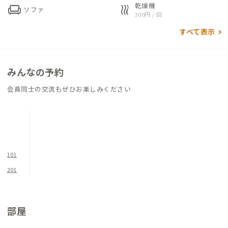
乾燥機
chair
heat
ソファ
縁側にはゆったりした一人掛けソファが2脚ありますので、お仕
300円 / 回
事に疲れた時はお庭を眺めて小休止を挟んでみると良いでしょ
すべて表示
う。
※2022/6/1より 鴨宮A邸→小田原D邸に名称変更いたしました。
みんなの予約
会員同士の交流もぜひお楽しみください
101
201
部屋