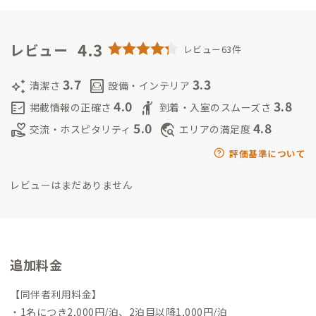
4.3
レビュー
レビュー63件
3.7
3.3
auto_awesome
living
清潔さ
設備・インテリア
4.0
3.8
fact_check
hail
掲載情報の正確さ
到着・入室のスムーズさ
5.0
4.8
volunteer_activism
travel_explore
交流・ホスピタリティ
エリアの満足度
評価基準について
レビューはまだありません
追加料金
【同伴者利用料金】
・1名につき2,000円/泊、2泊目以降1,000円/泊