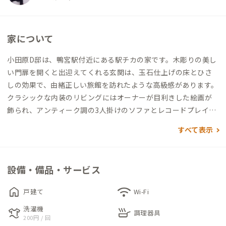
家について
小田原D邸は、鴨宮駅付近にある駅チカの家です。木彫りの美し
い門扉を開くと出迎えてくれる玄関は、玉石仕上げの床とひさ
しの効果で、由緒正しい旅館を訪れたような高級感があります。
クラシックな内装のリビングにはオーナーが目利きした絵画が
飾られ、アンティーク調の3人掛けのソファとレコードプレイヤ
ーが備え付けられた、文化的な雰囲気を楽しめる空間となって
すべて表示
います。また、4人掛けテーブル・チェアも備わっていて、コワ
ーキングスペースとしても使いやすい空間です。
各個室にはデスク・チェア（一部、座卓・座椅子）が備え付け
設備・備品・サービス
られ、デスクワークをするには十分ですが、1階の個室のみ襖仕
切りの為、防音性はやや弱く、オンラインMTGの環境としては
home
wifi
戸建て
Wi-Fi
不向きです。
洗濯機
laundry
skillet
建物全体に日本家屋の雰囲気があり、中でもお花の先生であった
調理器具
200円 / 回
先代が趣向を凝らしたお庭がこの家の一番の魅力です。