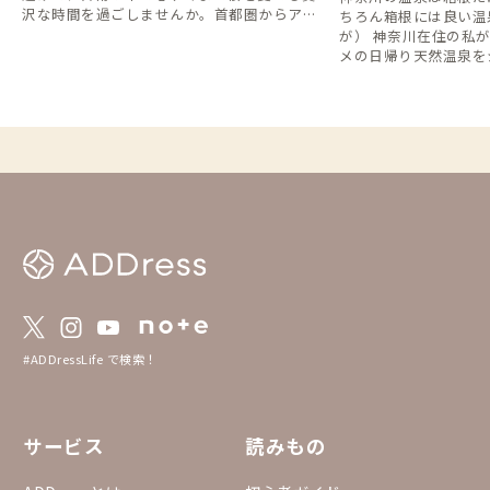
沢な時間を過ごしませんか。首都圏からアク
ちろん箱根には良い温
セスの良い、桜並木に寄り添う暮らしを提案
が） 神奈川在住の私
します。
メの日帰り天然温泉を
#ADDressLife で検索！
サービス
読みもの