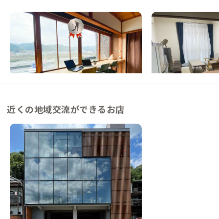
吉野A邸
柏原A邸
奈良県
ゲストハウス
大阪府
戸建て
【眺望良好】部屋から吉野川が望めるゲスト
【もう、すべらせない
ハウス
龍田古道の町で川と街
この家からの距離 0km
この家からの距離 27km
近くの地域交流ができるお店