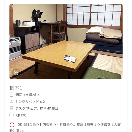
個室1
個室（定員2名）
シングルベッド x 2
デスク/チェア、座卓/座布団
1泊1枚
【追加料金あり】内鍵あり・外鍵あり。部屋は家守より連絡又は入室
時に案内。