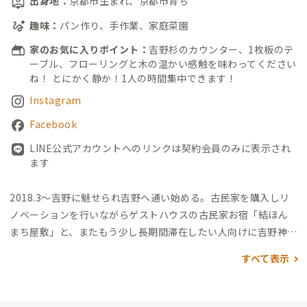
出身地：
京都市生まれ、京都市育ち
趣味：
パン作り、手作業、家庭菜園
家のお気に入りポイント：
吉野杉のカウンター、1枚板のテ
ーブル、フローリングと木の温かい感触を味わってください
ね！ とにかく静か！1人の時間集中できます！
Instagram
Facebook
LINE公式アカウントへのリンクは契約会員のみに表示され
ます
2018.3～吉野に魅せられ吉野へ通い始める。古民家を購入しリ
ノベーションを行いながらゲストハウスの古民家お宿「結ほん
まち屋敷」と、またもう少し長期間滞在したい人向けに吉野神宮
駅徒歩5分のところに女性専用のシェアハウス「結庵」の運営を
すべて表示
しています。
吉野と関係性を築き、「ノスタルジックなまち 吉
野」、「再生の地 吉野」と深く関わっていただけるような、
そんな仲間がたくさんできるといいなと思っています。
2024.3