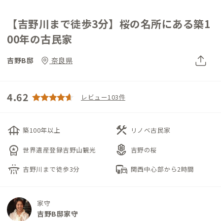
【吉野川まで徒歩3分】桜の名所にある築1
00年の古民家
吉野B邸
奈良県
4.62
レビュー103件
foundation
construction
築100年以上
リノベ古民家
workspace_premium
local_florist
世界遺産登録吉野山観光
吉野の桜
flyover
commute
吉野川まで徒歩3分
関西中心部から2時間
家守
吉野B邸家守