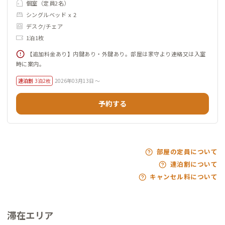
個室（定員2名）
シングルベッド x 2
デスク/チェア
1泊1枚
【追加料金あり】内鍵あり・外鍵あり。部屋は家守より連絡又は入室
時に案内。
連泊割
3泊2枚
2026年03月13日 ～
予約する
部屋の定員について
連泊割について
キャンセル料について
滞在エリア