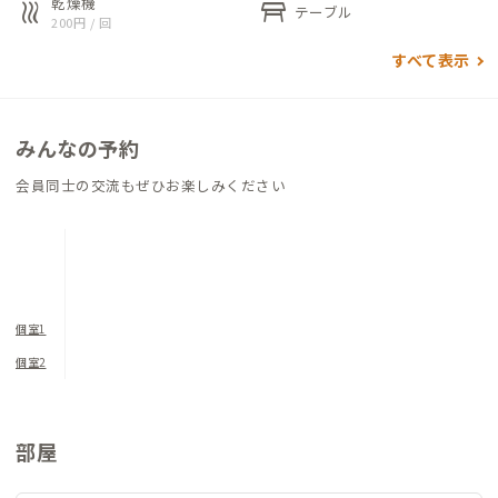
乾燥機
heat
table_restaurant
テーブル
も適しています。和個室には座卓となりますが、共用部にはワー
200円 / 回
クスペースもあることから、ある程度の仕事のしやすさも確保
すべて表示
されます。設備の整ったキッチンに、トイレ・浴室は2か所ずつ
あることから複数人での滞在もしやすいです。徒歩圏内にはスー
パーやコンビニ、銀行、郵便局があることから、長期の滞在に
みんなの予約
も適しています。
会員同士の交流もぜひお楽しみください
滞在時の注意点として、1階手前はゲストハウス部分のため、ご
利用はお控えください。水回りはゲストハウス利用者との共用
となりますので、譲り合ってお使いください。当該建物含め近隣
には密集した木造住宅があります。建物内外問わず喫煙はご遠慮
願います。また近隣には高齢者が多いため早くに就寝されるの
個室1
で、夜遅くの騒音にもご注意ください。
個室2
部屋