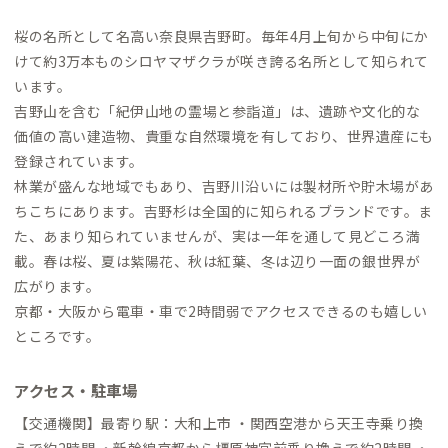
桜の名所として名高い奈良県吉野町。毎年4月上旬から中旬にか
けて約3万本ものシロヤマザクラが咲き誇る名所として知られて
います。
吉野山を含む「紀伊山地の霊場と参詣道」は、遺跡や文化的な
価値の高い建造物、貴重な自然環境を有しており、世界遺産にも
登録されています。
林業が盛んな地域でもあり、吉野川沿いには製材所や貯木場があ
ちこちにあります。吉野杉は全国的に知られるブランドです。ま
た、あまり知られていませんが、実は一年を通して見どころ満
載。春は桜、夏は紫陽花、秋は紅葉、冬は辺り一面の銀世界が
広がります。
京都・大阪から電車・車で2時間弱でアクセスできるのも嬉しい
ところです。
アクセス・駐車場
【交通機関】最寄り駅：大和上市 ・関西空港から天王寺乗り換