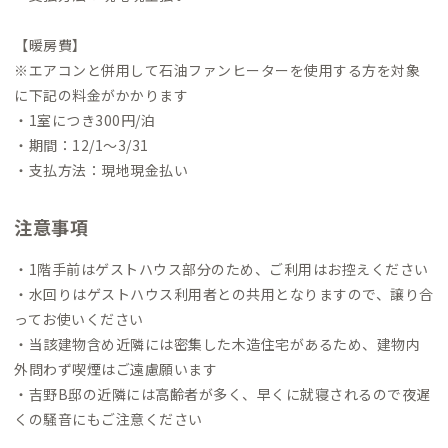
【暖房費】
※エアコンと併用して石油ファンヒーターを使用する方を対象
に下記の料金がかかります
・1室につき300円/泊
・期間：12/1〜3/31
・支払方法：現地現金払い
注意事項
・1階手前はゲストハウス部分のため、ご利用はお控えください
・水回りはゲストハウス利用者との共用となりますので、譲り合
ってお使いください
・当該建物含め近隣には密集した木造住宅があるため、建物内
外問わず喫煙はご遠慮願います
・吉野B邸の近隣には高齢者が多く、早くに就寝されるので夜遅
くの騒音にもご注意ください