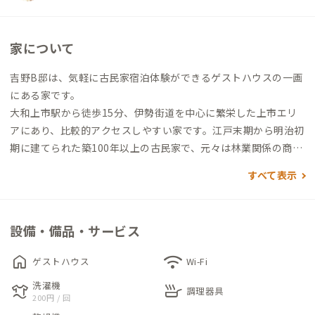
家について
吉野B邸は、気軽に古民家宿泊体験ができるゲストハウスの一画
にある家です。
大和上市駅から徒歩15分、伊勢街道を中心に繁栄した上市エリ
アにあり、比較的アクセスしやすい家です。江戸末期から明治初
期に建てられた築100年以上の古民家で、元々は林業関係の商家
だったそう。オーナーが買い取り、リノベーションを施して復活
すべて表示
されました。
周囲には古い町並みが数多く残っているため、ふらっと散策す
設備・備品・サービス
るのもおすすめ。近くの大師山寺からは、上市の町と吉野川を
一望できます。夕暮れ時の吉野川は、鉄橋を渡る近鉄電車は絶好
home
wifi
ゲストハウス
Wi-Fi
の撮影スポットになります。
洗濯機
laundry
skillet
調理器具
200円 / 回
洋個室にはデスク＆チェアが備えられており、リモートワークに