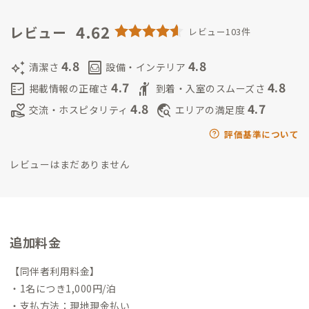
月、6年間の二拠点生活から完全に移住。
私が吉野と関わるきっ
かけが掲載されています。ぜひご覧ください。
4.62
https://yoshi-n
レビュー
レビュー103件
ote.com/post-ambassador/65671
4.8
4.8
auto_awesome
living
清潔さ
設備・インテリア
4.7
4.8
fact_check
hail
掲載情報の正確さ
到着・入室のスムーズさ
4.8
4.7
volunteer_activism
travel_explore
交流・ホスピタリティ
エリアの満足度
評価基準について
レビューはまだありません
追加料金
【同伴者利用料金】
・1名につき1,000円/泊
・支払方法：現地現金払い