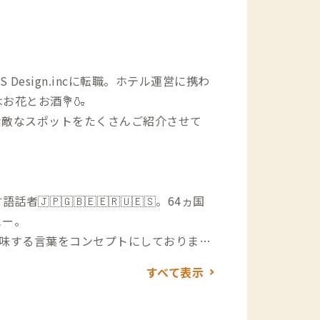
Design.incに転職。ホテル運営に携わ
花とお酒💐🍶
素敵なスポットをたくさんご紹介させて
🇯🇵🇬🇧🇪🇪🇷🇺🇪🇸。64ヵ国
ヒー。
意味する言葉をコンセプトにしておりま
ています。金沢での暮らしを金沢A邸を拠
すべて表示