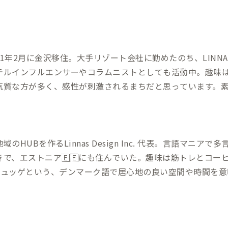
1年2月に金沢移住。大手リゾート会社に勤めたのち、LINNAS 
テルインフルエンサーやコラムニストとしても活動中。趣味はお
気質な方が多く、感性が刺激されるまちだと思っています。
HUBを作るLinnas Design Inc. 代表。言語マニアで多言語話者
きで、エストニア🇪🇪にも住んでいた。趣味は筋トレとコー
Sはヒュッゲという、デンマーク語で居心地の良い空間や時間を
utubeチャンネルで街の情報発信と地域との関係づくりをし
ください！」