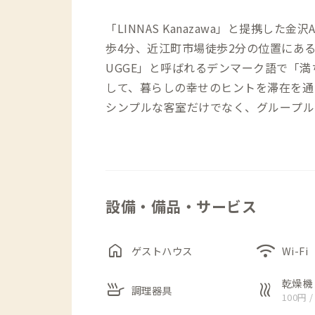
「LINNAS Kanazawa」と提携し
歩4分、近江町市場徒歩2分の位置にあ
UGGE」と呼ばれるデンマーク語で「
して、暮らしの幸せのヒントを滞在を通
シンプルな客室だけでなく、グループル
ンレストランや、共用のラウンジ、キッ
た、プライベートサウナやジャグジーを
ことも可能です。その他には、テレワー
きます。
設備・備品・サービス
home
wifi
ゲストハウス
Wi-Fi
乾燥機
skillet
heat
調理器具
100円 /