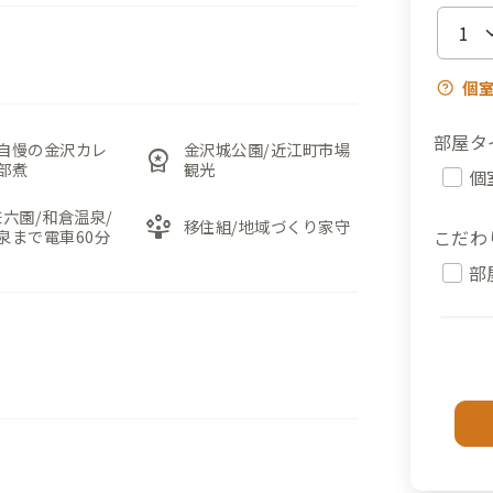
個
部屋タ
自慢の金沢カレ
金沢城公園/近江町市場
workspace_premium
部煮
観光
個
兼六園/和倉温泉/
person_play
移住組/地域づくり家守
こだわ
泉まで電車60分
部