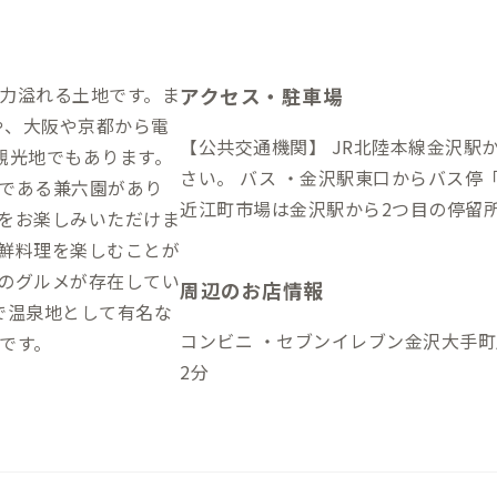
力溢れる土地です。ま
アクセス・駐車場
や、大阪や京都から電
【公共交通機関】 JR北陸本線金沢駅
観光地でもあります。
さい。 バス ・金沢駅東口からバス停「近江町市場」までお越しください。 ・
である兼六園があり
近江町市場は金沢駅から2つ目の停留
をお楽しみいただけま
らLINNAS Kanazawaは市場を通
鮮料理を楽しむことが
間約5分、徒歩5分 ・金額：200円 【車】 ・金沢駅から車で10分 ※当施設は専
のグルメが存在してい
周辺のお店情報
用駐車場の用意がないため、近隣のコ
で温泉地として有名な
ります。近隣に複数ヵ所コインパーキ
コンビニ ・セブンイレブン金沢大手町店：徒歩4分 買い物
です。
2分