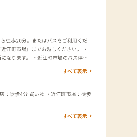
から徒歩20分。またはバスをご利用くだ
所になります。 ・近江町市場のバス停か
り抜けて徒歩約5分です。 ・所要時間：乗車時
すべて表示
インパーキングのご利用をお願いしてお
ングがございます。
 ・近江町市場：徒歩
すべて表示