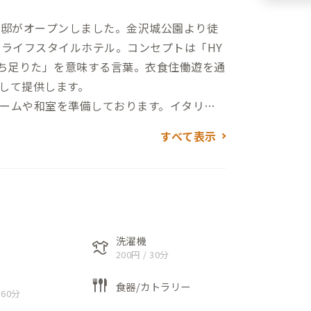
た金沢A邸がオープンしました。金沢城公園より徒
るライフスタイルホテル。コンセプトは「HY
満ち足りた」を意味する言葉。衣食住働遊を通
して提供します。
ームや和室を準備しております。イタリア
チンにフィットネスを備えております。ま
すべて表示
有しており、これらを貸し切って利用する
クとしてのお部屋のご利用も承ることがで
洗濯機
laundry
200円 / 30分
flatware
食器/カトラリー
 60分