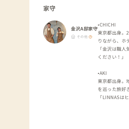
家守
•CHICHI
金沢A邸家守
東京都出身。2
その他
りながら、ホ
「金沢は職人
ください！」
•AKI
東京都出身。地域の
を巡った旅好
「LINNA
す。また、Yo
点にお楽しみ