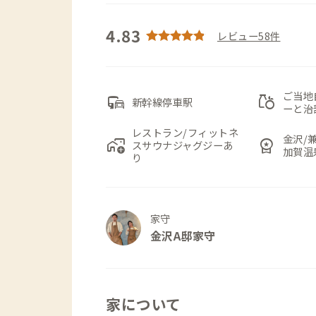
4.83
レビュー58件
ご当地
commute
grocery
新幹線停車駅
ーと治
レストラン/フィットネ
金沢/
add_home_work
workspace_premium
スサウナジャグジーあ
加賀温
り
家守
金沢A邸家守
家について