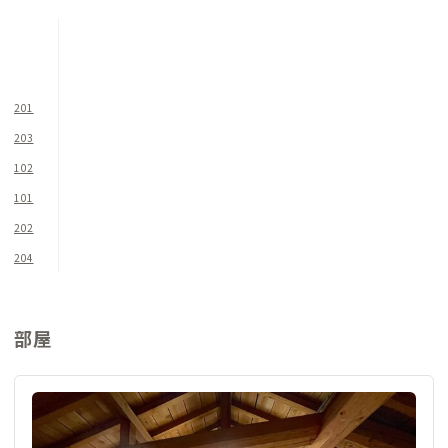
氷見C邸の魅力は、複数人での作業もスムーズに行える広々とし
たキッチンにも。家守こだわりの低温調理器や蒸し器、製菓用
品が揃い、料理がお好きな方はもちろん、これから料理をはじ
めたいという方まで存分に料理やお菓子作りをすることが可能
201
です。
203
102
折り畳み自転車の無料貸し出しを行っているので、ちょっとした
101
買い物やお出かけにご利用ください。南は雨晴を通って高岡方
面、北は能登半島を回ったりと観光にもオススメです。また、家
202
のすぐ脇がサイクリングロードになっているので、海風を切りな
204
がらのポタリングも楽しめます。
専用ベッドやシェアハウスへのご入居も随時募集しております。
部屋
お気軽に家守までご相談ください。