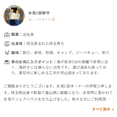
店：車6分 ・セリア 氷見店：車7分 ・ダイソーイオンタウン 氷
見店：車7分 ・考えるパンKOPPE：車8分（ベーカリー、水土の
氷見C邸家守
み営業） ・JAグリーンひみ：車8分（地場野菜買えます） ・明
いつも会える
文堂書店TSUTAYA 氷見店：車8分（1階が本屋、2階がTSUTAYA
です。カフェ併設） ・高澤酒造：車10分（曙で有名な氷見の酒
職業：
会社員
造場です） ・ヤマダデンキテックランド 氷見店：車12分 ・ホー
出身地：
埼玉産まれた埼玉育ち
ムセンター・ムサシ 氷見店：車12分 ・SAYS FARM：車21分
（ワイナリー、ランチや宿泊もできます） 飲食店 ・original ta
趣味：
旅行、卓球、将棋、キャンプ、バーベキュー、釣り
ste coffee SHO：徒歩1分（コーヒーショップ） ・Beer Cafe
家のお気に入りポイント：
海が徒歩3分の距離で非常に近
ブルーミン：車6分、氷見駅から徒歩10分（地ビールレストラ
く、海好きには堪らない立地です。 遊び道具も揃ってお
ン） ・自家焙煎珈琲＆Cafe Loiter：徒歩11分 ・氷見 すしの
り、滞在中に楽しめる工夫が沢山詰まっております。
や：車8分（回転寿司） ・レストハウス・ツーロン：車8分（ハ
ンバーグレストラン） ・The Boon：徒歩6分（ビーチ前の絶景
ご閲覧ありがとうございます。
氷見C邸オーナーの伊賀と申しま
ランチ） その他 ・郵便局：徒歩10分 観光 ・島尾海浜公園：徒
す。
埼玉県出身で転勤で富山県に配属になり、氷見市に惹かれて
歩4分（海水浴場併設） ・島尾キャンプ場：徒歩7分 ・氷見市海
氷見でシェアハウスを立ち上げました。
色々な方にご利用頂き
浜植物園シーサイドパーク：徒歩14分 ・有磯の湯：車7分、JR
たいと思いaddressに登録させて頂いております。
普段中々会う
すべて表示
氷見駅から徒歩1分（銭湯） ・雨晴海岸：車8分 ・道の駅雨晴：
機会が無いは思いますが、色々な方に満足して頂ける施設にな
車8分 ・氷見市潮風ギャラリー藤子不二雄Ⓐアートコレクショ