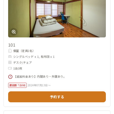
101
個室（定員2名）
シングルベッド x 1, 和布団 x 1
デスク/チェア
1泊1枚
【追加料金あり】内鍵あり・外鍵あり。
連泊割
7泊6枚
2024年07月13日 ～
予約する