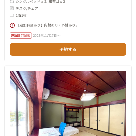
シングルベッド x 2, 和布団 x 2
デスク/チェア
1泊1枚
【追加料金あり】内鍵あり・外鍵あり。
連泊割
7泊6枚
2023年11月17日 ～
予約する