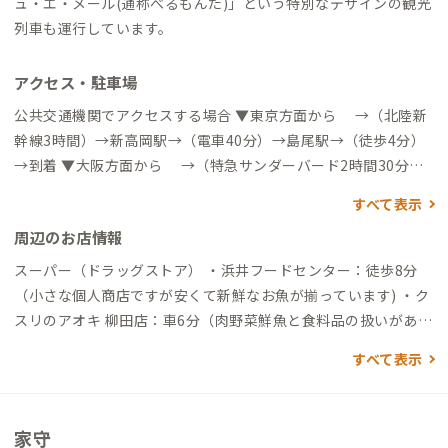
ュ・エ・メール(通称べるもんた)」という特別なデザインの観光
列車も運行しています。
アクセス・駐車場
公共交通機関でアクセスする場合 ▼東京方面から →（北陸新
幹線3時間）→新高岡駅→（電車40分）→島尾駅→（徒歩4分）
→到着 ▼大阪方面から →（特急サンダーバード2時間30分）
→金沢駅→（電車40分）→高岡駅→（電車20分）→島尾駅→
すべて表示
（徒歩4分）→到着 ▼名古屋方面から →（特急しらさぎ3時
周辺のお店情報
間）→金沢駅→（電車40分）→高岡駅→（電車20分）→島尾駅
→（徒歩4分）→到着 ▼富山駅から →（あいの風とやま鉄道2
スーパー（ドラッグストア） ・浜井フードセンター：徒歩8分
0分）→高岡駅→（電車20分）→島尾駅→（徒歩4分）→到着 ▼
（小さな個人商店ですが安くて新鮮なお魚が揃っています) ・ク
高岡駅から →高岡駅→（電車20分）→島尾駅→（徒歩4分）
スリのアオキ 柳田店：車6分（肉野菜鮮魚と食料品の扱いがあ
→到着 自動車でアクセスする場合 ▼富山駅から →（一般道45
り、普段の買い物はここが一番安いです） ・大阪屋ショップ 氷
すべて表示
分）→到着 ▼富山空港から →（一般道50分）→到着 ▼北陸自
見店：車6分 ・マックスバリュ 氷見店：車7分（24時間営業のス
動車道小矢部・砺波JCから →（一般道30分）→到着 ▼能越自
ーパー） コンビニ ・ファミリーマート 氷見島尾店：徒歩11分
動車氷見ICから →（一般道15分）→到着
・セブンイレブン 氷見窪店：車7分 買い物 ・コメリハード＆グ
家守
リーン 氷見店：車6分（ホームセンター） ・ケーズデンキ 氷見