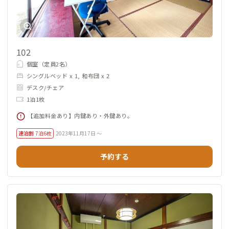
102
個室（定員2名）
シングルベッド x 1, 和布団 x 2
デスク/チェア
1泊1枚
【追加料金あり】内鍵あり・外鍵あり。
連泊割
7泊6枚
2023年11月17日 ～
予約する