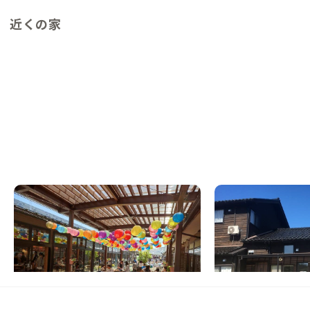
近くの家
氷見B邸
氷見A邸
富山県
戸建て
富山県
ゲストハウス
【氷見駅徒歩2分】海と山に囲まれた港町の
【カフェ併設】大自然
町家
この家からの距離 9km
この家からの距離 3km