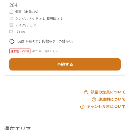
204
個室（定員2名）
シングルベッド x 1, 和布団 x 1
デスク/チェア
1泊1枚
【追加料金あり】内鍵あり・外鍵あり。
連泊割
7泊6枚
2023年11月17日 ～
予約する
部屋の定員について
連泊割について
キャンセル料について
滞在エリア