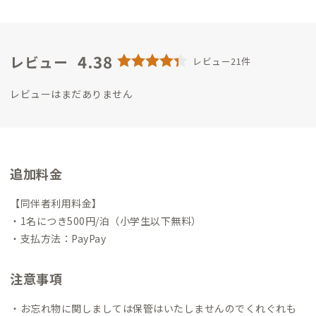
っておりますので観光やノマドワークの拠点等にご利用頂けま
ン：車8分 ・越乃庭：車9分（海岸沿いのスーパー銭湯） ・氷見
したら幸いです。
よろしくお願いいたします。
温泉郷 総湯：車9分（天然温泉） ・ひみ番屋街：車10分 ・高岡
市 藤子・F・不二雄ふるさとギャラリー：車24分
4.38
レビュー
レビュー21件
レビューはまだありません
追加料金
【同伴者利用料金】
・1名につき500円/泊（小学生以下無料）
・支払方法：PayPay
注意事項
・お忘れ物に関しましては保管はいたしませんのでくれぐれも