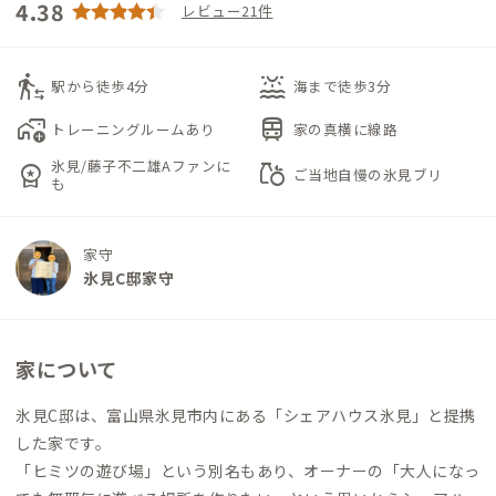
4.38
レビュー21件
transfer_within_a_station
water_lux
駅から徒歩4分
海まで徒歩3分
add_home_work
train
トレーニングルームあり
家の真横に線路
氷見/藤子不二雄Aファンに
workspace_premium
grocery
ご当地自慢の氷見ブリ
も
家守
氷見C邸家守
家について
氷見C邸は、富山県氷見市内にある「シェアハウス氷見」と提携
した家です。
「ヒミツの遊び場」という別名もあり、オーナーの「大人になっ