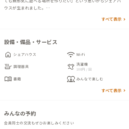
ても無邪気に遊べる場所を作りたい」という思いからシェアハ
ウスが生まれました。
JR氷見線島尾駅から徒歩4分という近さに加え、施設内のほか近
すべて表示
隣にも無料の駐車場があるためアクセス良好です。
氷見C邸は、遊び場のテーマ通り、リビングには豊富なジャンル
設備・備品・サービス
のテレビゲームやボードゲーム、実用書や漫画が揃い、納屋に
はダーツや卓球台まで。Wi-Fiは光回線・高性能ルーターを備え
home
wifi
シェアハウス
Wi-Fi
ているため、高速かつ安定した通信で仕事も遊びもはかどりま
洗濯機
skillet
laundry
す。
調理器具
100円 / 回
また、共有スペースである広間はトレーニングルームになって
menu_book
diversity_1
書籍
みんなで楽しむ
おり、ADDressでの暮らしのかたわら、体を鍛えることができ
ます。冬の寒い時期にも家の中で汗をかけるほどのエクササイズ
すべて表示
ができるマシンが揃っているので、仕事終わりのリフレッシュに
もぴったりです。
徒歩圏内に、ビーチやキャンプ場があるためアウトドアも存分
みんなの予約
に楽しむことができます。釣竿の貸し出し希望の方は、家守ま
会員同士の交流もぜひお楽しみください
で。