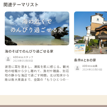
関連テーマリスト
海のそばでのんびり過ごせる家
ADDressスタッフ
条件AとBの家
2026年05月08日
ADDress会員
波音に耳を澄まし、潮風を肌に感じる。観光
2024年10月06日
地の喧騒から少し離れて、漁村や離島、別荘
地の静かな海辺で過ごす時間。北は知床から
南は南大東島まで、全国の「もうひとつの海
辺の家」をご紹介します。