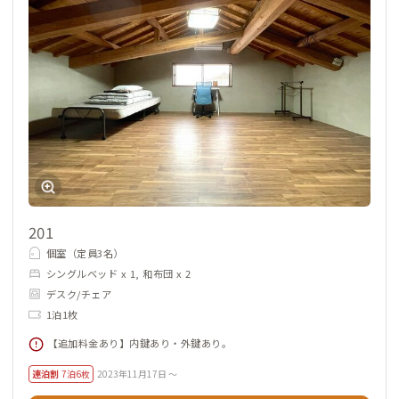
201
個室（定員3名）
シングルベッド x 1, 和布団 x 2
デスク/チェア
1泊1枚
【追加料金あり】内鍵あり・外鍵あり。
連泊割
7泊6枚
2023年11月17日 ～