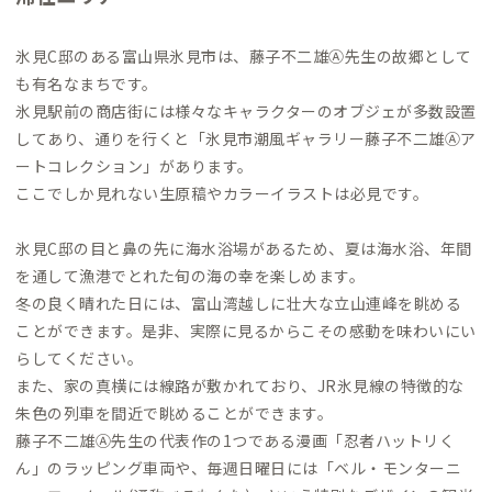
氷見C邸のある富山県氷見市は、藤子不二雄Ⓐ先生の故郷として
も有名なまちです。
氷見駅前の商店街には様々なキャラクターのオブジェが多数設置
してあり、通りを行くと「氷見市潮風ギャラリー藤子不二雄Ⓐア
ートコレクション」があります。
ここでしか見れない生原稿やカラーイラストは必見です。
氷見C邸の目と鼻の先に海水浴場があるため、夏は海水浴、年間
を通して漁港でとれた旬の海の幸を楽しめます。
冬の良く晴れた日には、富山湾越しに壮大な立山連峰を眺める
ことができます。是非、実際に見るからこその感動を味わいにい
らしてください。
また、家の真横には線路が敷かれており、JR氷見線の特徴的な
朱色の列車を間近で眺めることができます。
藤子不二雄Ⓐ先生の代表作の1つである漫画「忍者ハットリく
ん」のラッピング車両や、毎週日曜日には「ベル・モンターニ