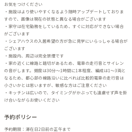
お気をつけください
・施設はより使いやすくなるよう随時アップデートしておりま
すので、画像は現在の状態と異なる場合がございます
・家守は在宅勤務をしているため、すぐに対応ができない場合
がございます
・シェアハウスの入居希望の方が急に見学にいらっしゃる場合が
ございます
・施設内、周辺は完全禁煙です
・家の近くに線路と踏切があるため、電車の走行音とサイレン
の音がします。頻度は30分〜1時間に1本程度、編成は1〜3両と
なるため、都心部の線路沿いに比べれば比較的電車の走行音は
小さいかとは思いますが、敏感な方はご注意ください
・キッチンは広いので、タイミングがかぶっても遠慮せず声を掛
け合いながらお使いください
予約ポリシー
予約期限：滞在日2日前の正午まで