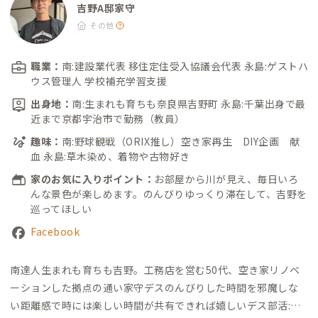
吉野A邸家守
その他
職業：
南:建設業代表 移住定住受入協議会代表 永島:ゲストハ
ウス管理人 学校補充学習支援
出身地：
南:生まれも育ちも奈良県吉野町 永島:千葉出身で最
近まで京都宇治市で勤務（教員）
趣味：
南:野球観戦（ORIX推し）空き家再生 DIY企画 献
血 永島:草木染め、着物や古物好き
家のお気に入りポイント：
お部屋から川が見え、毎日いろ
んな景色が楽しめます。のんびりゆっくり滞在して、吉野を
巡ってほしい
Facebook
南達人
生まれも育ちも吉野。工務店を営む50代、空き家リノベ
ーションした拠点の通い家守デス
のんびりした時間を邪魔しな
い距離感で
時には楽しい時間が共有できれば嬉しいデス
部活:星