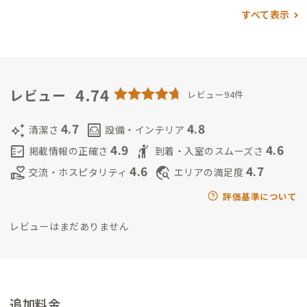
空⭐️部部長
永島春香
2025年から新たに家守🦎に
明るいキャラで
すべて表示
英語が話せて好奇心旺盛デス！ぜひ出会いがありますように
4.74
レビュー
レビュー94件
4.7
4.8
auto_awesome
living
清潔さ
設備・インテリア
4.9
4.6
fact_check
hail
掲載情報の正確さ
到着・入室のスムーズさ
4.6
4.7
volunteer_activism
travel_explore
交流・ホスピタリティ
エリアの満足度
評価基準について
レビューはまだありません
追加料金