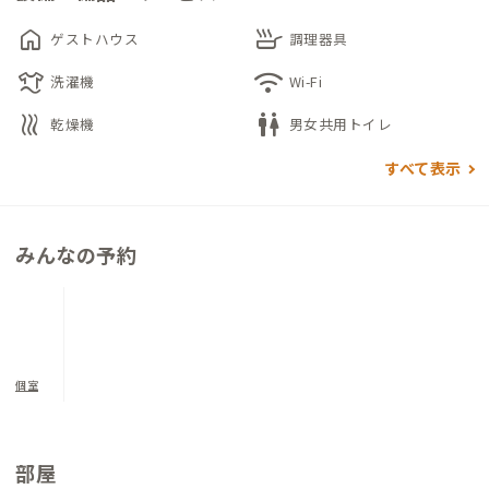
home
skillet
ゲストハウス
調理器具
laundry
wifi
洗濯機
Wi-Fi
heat
wc
乾燥機
男女共用トイレ
すべて表示
みんなの予約
個室
部屋