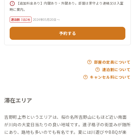
【追加料金あり】内鍵あり・外鍵あり。部屋は家守より連絡又は入室
時に案内。
連泊割
3泊2枚
2024年05月20日 ～
予約する
部屋の定員について
連泊割について
キャンセル料について
滞在エリア
吉野町上市というエリアは、桜の名所吉野山にもほど近い南面
が川向の大変日当たりの良い地域です。連子格子の街並みが随所
にあり、路地も多いのでも有名です。夏には川遊びやBBQが楽