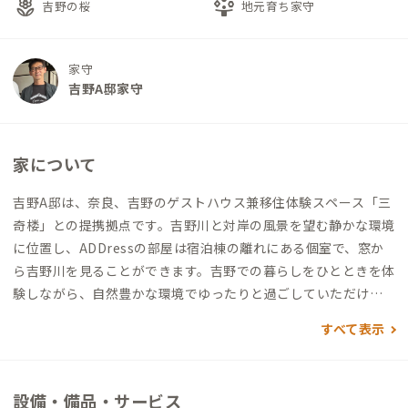
local_florist
person_play
吉野の桜
地元育ち家守
家守
吉野A邸家守
家について
吉野A邸は、奈良、吉野のゲストハウス兼移住体験スペース「三
奇楼」との提携拠点です。吉野川と対岸の風景を望む静かな環境
に位置し、ADDressの部屋は宿泊棟の離れにある個室で、窓か
ら吉野川を見ることができます。吉野での暮らしをひとときを体
験しながら、自然豊かな環境でゆったりと過ごしていただけれ
ばと思います。吉野杉のフローリングが足触り良く気持ちがいい
すべて表示
です。隣接するワーキングカウンターでリモートワークも可能で
す。
設備・備品・サービス