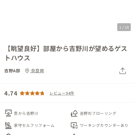
1 / 18
【眺望良好】部屋から吉野川が望めるゲス
トハウス
吉野A邸
奈良県
4.74
レビュー94件
interactive_space
nature_people
窓から吉野川
吉野杉フローリング
person_raised_hand
important_devices
家守セルフリフォーム
ワーキングカウンターあり