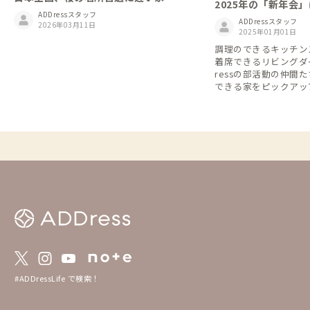
2025年の「新年会
ADDressスタッフ
集！ADDress部
ADDressスタッフ
2026年03月11日
間と企画しませんか
2025年01月01日
調理のできるキッチン
着席できるリビングダ
ressの部活動の仲間
できる家をピックアップ
や仲間たちとの「新年
家を取り上げてみまし
物件での同時予約で複
も含まれます）。 ADDressの部活動にまだ
参加していない会員さ
活動一覧」から趣味趣
みて、この機会に入会
ょうか？ 📢部活動一覧と入部（エントリ
ー）方法⬇️ https://addr
e/31be6ff11f8b4700
#ADDressLife で検索！