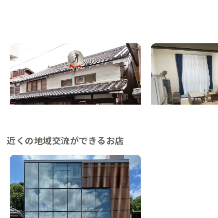
吉野B邸
柏原A邸
奈良県
ゲストハウス
大阪府
戸建て
【吉野川まで徒歩3分】桜の名所にある築10
【もう、すべらせない
0年の古民家
龍田古道の町で川と街
この家からの距離 0km
この家からの距離 27km
近くの地域交流ができるお店