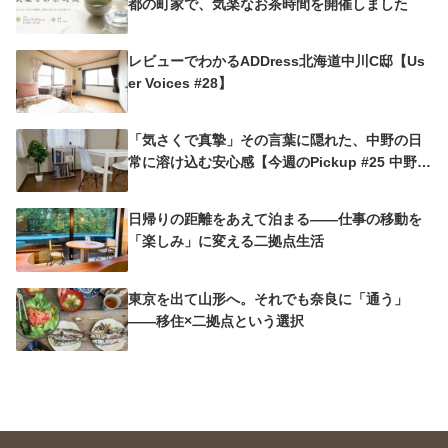
都の町家で、気楽なお茶時間を開催しました
レビューでわかるADDress北海道中川C邸【Us
er Voices #28】
「気さくで真摯」その言葉に隠れた、中野の日
常に溶け込む安心感【今週のPickup #25 中野沼
袋A邸】
日帰りの距離をあえて泊まる——仕事の移動を
「楽しみ」に変える二拠点生活
東京を出て山形へ。それでも奈良に「通う」
——移住×二拠点という選択