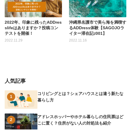
2022年、印象に残ったADDres
沖縄県名護市で美ら海を満喫す
slifeはありますか？投稿コン
るADDress体験【SAGOJOラ
テストを開催！
イター滞在記♯001】
2022.11.29
2022.11.16
人気記事
コリビングとは？シェアハウスとは違う新たな
1
暮らし方
アドレスホッパーやホテル暮らしの住民票はど
2
こに置く？住所がない人の対処法も紹介