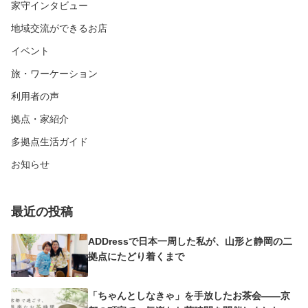
家守インタビュー
地域交流ができるお店
イベント
旅・ワーケーション
利用者の声
拠点・家紹介
多拠点生活ガイド
お知らせ
最近の投稿
ADDressで日本一周した私が、山形と静岡の二
拠点にたどり着くまで
「ちゃんとしなきゃ」を手放したお茶会——京