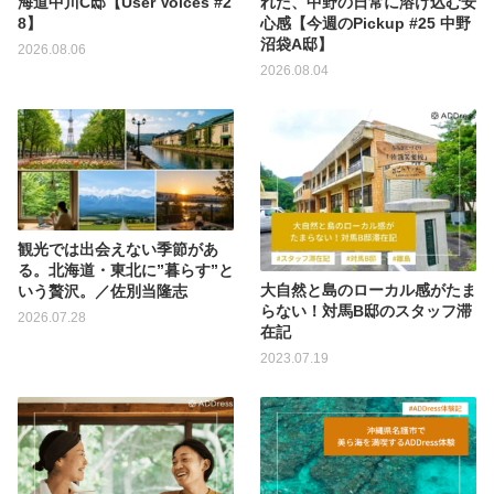
海道中川C邸【User Voices #2
れた、中野の日常に溶け込む安
8】
心感【今週のPickup #25 中野
沼袋A邸】
2026.08.06
2026.08.04
観光では出会えない季節があ
る。北海道・東北に”暮らす”と
大自然と島のローカル感がたま
いう贅沢。／佐別当隆志
らない！対馬B邸のスタッフ滞
2026.07.28
在記
2023.07.19