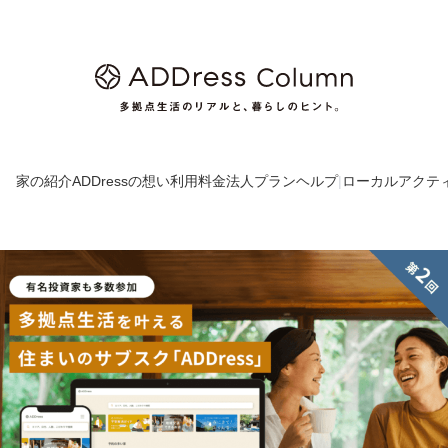
家の紹介
ADDressの想い
利用料金
法人プラン
ヘルプ
|
ローカルアクテ