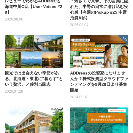
レビューでわかるADDress北
「気さくで真摯」その言葉に隠
海道中川C邸【User Voices #2
れた、中野の日常に溶け込む安
8】
心感【今週のPickup #25 中野
沼袋A邸】
2026.08.06
2026.08.04
ADDressの投資家になりませ
観光では出会えない季節があ
んか？株式投資型クラウドファ
る。北海道・東北に”暮らす”と
ンディングを9月28日より募集
いう贅沢。／佐別当隆志
開始
2026.07.28
2024.09.18