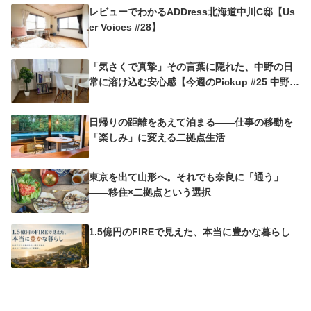
レビューでわかるADDress北海道中川C邸【Us
er Voices #28】
「気さくで真摯」その言葉に隠れた、中野の日
常に溶け込む安心感【今週のPickup #25 中野沼
袋A邸】
日帰りの距離をあえて泊まる——仕事の移動を
「楽しみ」に変える二拠点生活
東京を出て山形へ。それでも奈良に「通う」
——移住×二拠点という選択
1.5億円のFIREで見えた、本当に豊かな暮らし