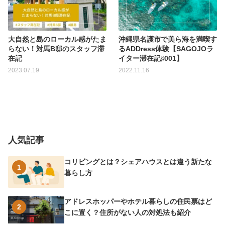
大自然と島のローカル感がたま
沖縄県名護市で美ら海を満喫す
らない！対馬B邸のスタッフ滞
るADDress体験【SAGOJOラ
在記
イター滞在記♯001】
2023.07.19
2022.11.16
人気記事
コリビングとは？シェアハウスとは違う新たな
1
暮らし方
アドレスホッパーやホテル暮らしの住民票はど
2
こに置く？住所がない人の対処法も紹介