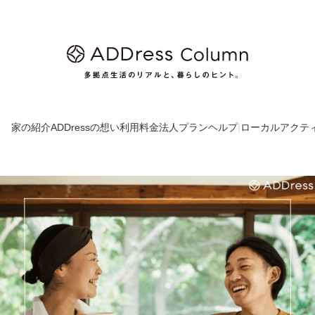
家の紹介
ADDressの想い
利用料金
法人プラン
ヘルプ
|
ローカルアクテ