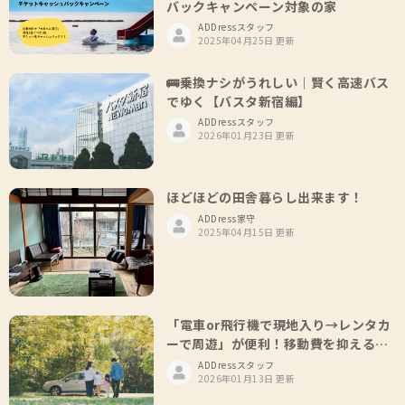
バックキャンペーン対象の家
ADDressスタッフ
2025年04月25日 更新
🚌乗換ナシがうれしい｜賢く高速バス
でゆく【バスタ新宿編】
ADDressスタッフ
2026年01月23日 更新
ほどほどの田舎暮らし出来ます！
ADDress家守
2025年04月15日 更新
「電車or飛行機で現地入り→レンタカ
ーで周遊」が便利！移動費を抑える格
安レンタカー特集🚗
ADDressスタッフ
2026年01月13日 更新