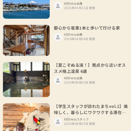
ADDress会員
2025年04月21日 更新
都心から電車1本と歩いて行ける家
ADDress会員
2026年04月04日 更新
【夏こそぬる湯！】拠点から近いオス
スメ極上温泉 6選
ADDress会員
2024年08月03日 更新
【学生スタッフが訪れたまちvol.1】美
味しく、暮らしにワクワクする滞在を
ご紹介！
ADDressスタッフ
2024年08月05日 更新