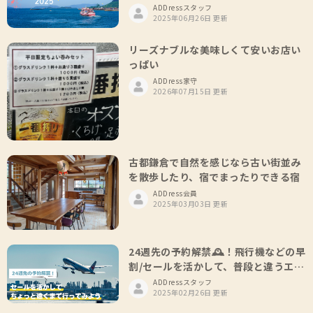
ADDressスタッフ
2025年06月26日 更新
リーズナブルな美味しくて安いお店い
っぱい
ADDress家守
2026年07月15日 更新
古都鎌倉で自然を感じなら古い街並み
を散歩したり、宿でまったりできる宿
ADDress会員
2025年03月03日 更新
24週先の予約解禁🕰️！飛行機などの早
割/セールを活かして、普段と違うエリ
アを楽しみませんか？🏝️
ADDressスタッフ
2025年02月26日 更新