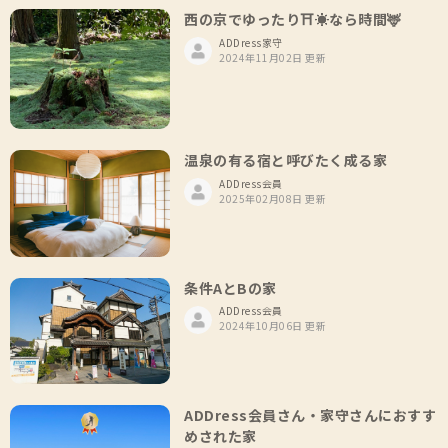
西の京でゆったり⛩️☀️なら時間🦌
ADDress家守
2024年11月02日 更新
温泉の有る宿と呼びたく成る家
ADDress会員
2025年02月08日 更新
条件AとBの家
ADDress会員
2024年10月06日 更新
ADDress会員さん・家守さんにおすす
めされた家