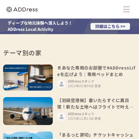
テーマ別の家
🚪あなた専用のお部屋で#ADDressLif
eを広げよう｜専用ベッドまとめ
ADDressスタッフ
2025年05月09日 更新
【羽田空港発】着いたらすぐに異日
常！新たな土地へはフライトで叶えよ
う🛫
ADDressスタッフ
2025年12月15日 更新
「まるっと貸切」チケットキャッシュ