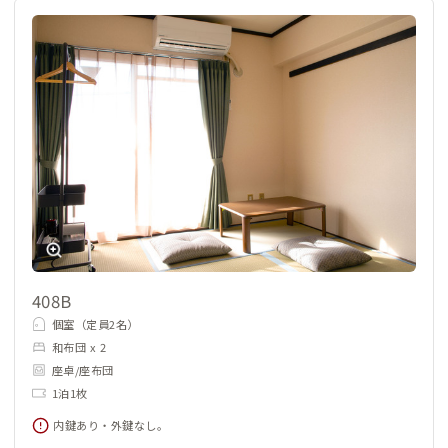
408B
個室（定員2名）
和布団 x 2
座卓/座布団
1泊1枚
内鍵あり・外鍵なし。