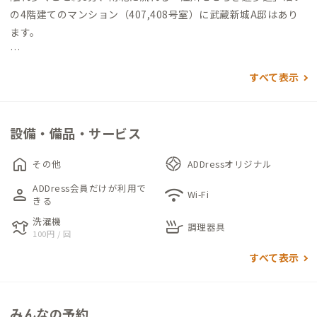
の4階建てのマンション（407,408号室）に武蔵新城A邸はあり
ます。
近隣には幼稚園や公園があり、日中は子どもたちの元気な声が聞
すべて表示
こえてきますが、夜は一変して静かな雰囲気に。
この家の特徴は、マンションの2部屋をバルコニーで繋いでいる
設備・備品・サービス
ところです。元々は2～3人で暮らすほどの広さでしたが、住戸
間にある隔て板を取り払い、2部屋を行き来できるようにしまし
home
その他
ADDressオリジナル
た。ワークスペースの407号室・ダイニングスペースの408号
ADDress会員だけが利用で
person
wifi
室、と異なる設えとなっているので、仕事と団欒の切り替えがし
Wi-Fi
きる
やすいです。
洗濯機
laundry
skillet
407号室の洋室にはデスクとチェア、407号室と408号室の和室
調理器具
100円 / 回
にはそれぞれ座卓と座布団が用意されています。
すべて表示
バルコニーには人工芝や木のフロアタイルを敷き詰めてあり
「ついつい裸足で行き来したくなる」場所です。
みんなの予約
バルコニーからは「江川せせらぎ遊歩道」が一望でき、4階であ