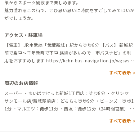
策からスポーツ観戦まで楽しめます。
魅力溢れるこの街で、ぜひ思い思いに時間をすごしてみてはいか
がでしょうか。
アクセス・駐車場
【電車】 JR南武線「武蔵新城」駅から徒歩8分 【バス】 新城駅
前で乗車〜千年新町で下車 路線が多いので「市バスナビ」の利
用をおすすめします
https://kcbn.bus-navigation.jp/wgsys/w
gp/search.htm
すべて表示
周辺のお店情報
スーパー ・まいばすけっと新城1丁目店：徒歩8分 ・クリシマ
サンモール店/新城駅前店：どちらも徒歩9分 ・ビーンズ：徒歩1
1分 ・マルエツ：徒歩11分 ・西友：徒歩12分（24時間営業） ・
生鮮＆業務スーパー：徒歩18分 コンビニ ・セブンイレブン/フ
すべて表示
ァミリーマート：徒歩6分 ・ミニストップ：徒歩8分 ・ローソ
ン：徒歩9分 買い物 ・クリエイトS・D：徒歩6分（食品/薬局）