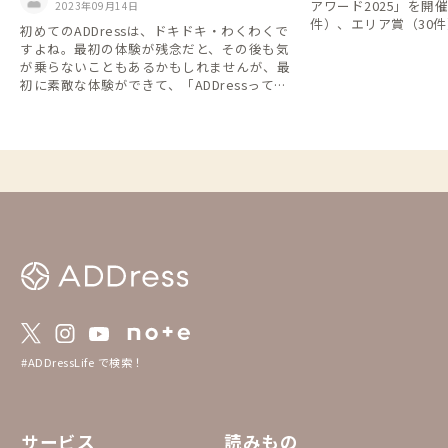
アワード2025」を開
2023年09月14日
件）、エリア賞（30件
初めてのADDressは、ドキドキ・わくわくで
を贈呈させていただきました。
すよね。最初の体験が残念だと、その後も気
なさまは誠におめでと
が乗らないこともあるかもしれませんが、最
のみなさまはぜひこの
初に素敵な体験ができて、「ADDressってこ
を探してみてください。 https://addres
んな風に楽しめばいいのね！」ってわかれ
ve.notion.site/2025
ば、その後の体験もポジティブに楽しめま
fdd957b35d298f
す。 どこもリピートしたい家ばかり。でき
れば２，３日は滞在してほしいけど、最初の
３か月でぜひ何軒か、滞在して欲しいです。
（カバー写真は、用宗の家守の八木さんがサ
ポートしつつ、エベレスト登頂した西川さん
企画で、海抜０メートルから富士山に会員さ
んたちと登ったときの写真）
#ADDressLife で検索！
サービス
読みもの