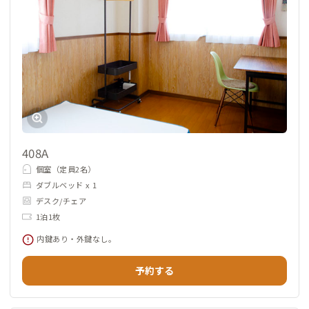
408A
個室（定員2名）
ダブルベッド x 1
デスク/チェア
1泊1枚
内鍵あり・外鍵なし。
予約する