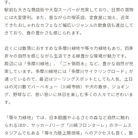
す。
駅前も大きな商店街や大型スーパーが充実しており、日常の買物
には大変便利。また、昔ながらの喫茶店、定食屋に加え、近年
できたおしゃれなカフェなど幅広いジャンルの飲食店も進出して
きており、食の豊かさも感じられます。
近くには散策におすすめな多摩川緑地や等々力緑地もあり、四季
折々の自然を感じながら生活できる緑豊かな環境が魅力です。
周辺には「多摩川緑地」、「二ヶ領用水」など、豊かな自然が充
実しています。多摩川緑地には「多摩川サイクリングロード」が
通っているので、最近はツーリングスポットとしても人気、土日
はの河川敷でバーベキュー（川崎市側）や犬の散歩、ジョギン
グ、野球など、思い思いに休日を楽しむ多くの人々でにぎわいま
す。
「等々力緑地」では、日本庭園やふるさとの森など自然に触れ
られるほか、サッカーJリーグ「川崎フロンターレ」のホームス
タジアムでもある「等々力陸上競技場」へのアクセスも良く、散