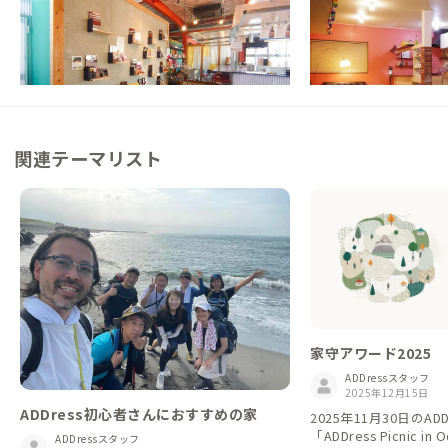
神奈川県
シェアハウス
東京都
シェアハウス
【新幹線停車駅】駅徒歩4分、郵便局をフル
【都心から30分】ア
リノベーションした複合機能シェアハウス！
をリノベーションした
この家からの距離 8km
この家からの距離 10km
関連テーマリスト
家守アワード2025
ADDressスタッフ
2025年12月15日
ADDress初心者さんにおすすめの家
2025年11月30日のAD
「ADDress Picnic 
ADDressスタッフ