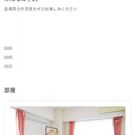
りながら水や緑が感じられるのがちょっと嬉しいところ。遊歩
会員同士の交流もぜひお楽しみください
道沿いの桜の並木を眺めていると、満開の時期にまた訪れよう、
そんな気持ちにさせてくれます。
ダイニング、ワークスペースはややコンパクト、キッチンはやや
狭いので、本格的な料理には不向きかもしれません。ただし、駅
408A
前にはいろいろな飲食店があるので、食事には困りません。日替
408B
わりで飲み歩いたり、テイクアウトしてみたり、ぜひ楽しいひと
407A
時を堪能してください。
部屋