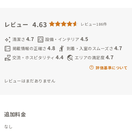
ーを経て、会員兼家守です。
多拠点生活の価値は「新しさに触れ
がある複合施設） その他 ・エニタイムフィットネス 武蔵新城
続けられる」ことだと感じています。一期一会の出会いや出来
店：徒歩10分（ジム/フィットネス） ・コワーキングスペース
事、初めて訪れる場所など。いまも楽しんでいます^ ^
仕事は、
新城WORK：徒歩13分 ・暮らしの保健室 川崎：徒歩14分（カフ
・IT企業 人事 育成
4.63
・大学 非常勤講師
・ライフコーチング(CTI認
レビュー
ェのような雰囲気で病気の悩みや健康の⼼配ごとを相談したり
レビュー186件
定CPCC) など
趣味：旅、対話、サウナ、料理、運動、掃除、改
できます） ・川崎市民プラザ：徒歩30分（講座/スポーツ/教室
善
より良い拠点にしていきたいと思っているので、ぜひみなさ
やプールあり）
4.7
4.5
auto_awesome
living
清潔さ
設備・インテリア
んのお話を聞かせてください🏠
◼︎まき
色んな働き方を実践中で
4.8
4.7
fact_check
hail
掲載情報の正確さ
到着・入室のスムーズさ
す！
正社員で障害福祉の現場で働いて、
アルバイトで生活保護
4.4
4.7
volunteer_activism
travel_explore
交流・ホスピタリティ
エリアの満足度
家庭の子ども達に勉強を教えて、
フリーでイベントやプロフィー
ルの写真を撮るカメラマンや事務管理のお仕事をしています＾
評価基準について
＾
趣味：写真を撮ること、食べること、占い、旅行、ドラマ・
レビューはまだありません
映画・アニメ鑑賞
料理が上手になりたい...🤤
追加料金
なし