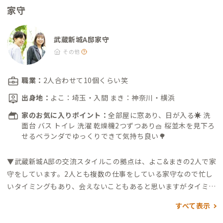
・酒のこむろ：徒歩8分（酒屋） ・トモズ：徒歩9分（薬局） ・
家守
DAISO トモズ武蔵新城店：徒歩9分（100円均一） ・パシオス：
徒歩10分（衣料品） ・文教堂：徒歩11分（文房具/本） 飲食店
※武蔵新城駅周辺は個人店が150ほど！ ・灯台屋：徒歩0分（セ
武蔵新城A邸家守
ッション＆多目的スペース） ・おやつパティスリーtoi-toi-to
その他
i：徒歩1分（焼き菓子など） ・千年共店：徒歩5分（シェアア
トリエ/カフェ/雑貨販売） ・ジョージのおやつ新城スタンド：
職業：
2人合わせて10個くらい笑
徒歩6分（焼き菓子など） ・日々と、珈琲：徒歩8分（カフェ）
出身地：
よこ：埼玉・入間 まき：神奈川・横浜
・CAFE Liber：徒歩8分（夜も営業しているカフェ） ・Book &
Cafe Stand Shinjo Gekijo：徒歩12分（米粉のクレープ/漫画が
家のお気に入りポイント：
全部屋に窓あり、日が入る☀️ 洗
読めるカフェ） ・新城サカバー：徒歩13分（ママ＆マスターが
面台 バス トイレ 洗濯 乾燥機2つずつあり🧺 桜並木を見下ろ
せるベランダでゆっくりできて気持ち良い🌳
日替わりのコミュニティバー） ・新城テラス：徒歩13分（カフ
ェ） ・TALUTO DOT COFFEE：徒歩13分（カフェ） 温泉/銭湯
▼武蔵新城A邸の交流スタイル
この拠点は、よこ&まきの2人で家
・千年温泉：徒歩5分 ・溝口温泉 喜楽里：徒歩13分 ・バーデ
守をしています。
2人とも複数の仕事をしている家守なので忙し
ンプレイス：徒歩15分 公園/お散歩 ・江川せせらぎ遊歩道：徒
いタイミングもあり、会えないこともあると思いますがタイミン
歩0分 ・新城公園：徒歩6分 ・新城神社：徒歩11分 ・たちばな
グが合う際にお話ししましょう！
※家守が数日間不在にする際
ふれあいの森：徒歩20分（蛍の生息地） ・橘公園/TACHIBANA
すべて表示
は「家の最新情報」を更新しています。
◼︎よこ
1年間フルホッパ
HUT：徒歩25分（シェアキッチンやコワーキングスペースなど