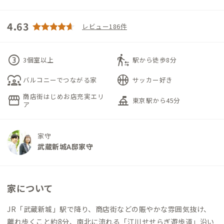
4.63
レビュー186件
counter_3
transfer_within_a_station
3個室以上
駅から徒歩8分
diversity_1
sports_basketball
バルコニーでつながる家
サッカー好き
商店街はじめお店充実エリ
storefront
things_to_do
東京駅から45分
ア
家守
武蔵新城A邸家守
家について
JR「武蔵新城」駅で降り、商店街などの賑やかな雰囲気抜け、
離れ歩くこと約8分、南北に流れる「江川せせらぎ遊歩道」沿い