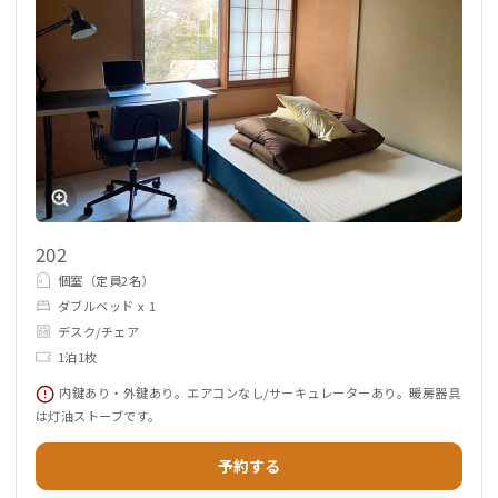
202
個室（定員2名）
ダブルベッド x 1
デスク/チェア
1泊1枚
内鍵あり・外鍵あり。エアコンなし/サーキュレーターあり。暖房器具
は灯油ストーブです。
予約する