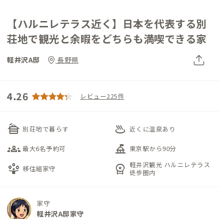
【ハルニレテラス近く】日本を代表する別
荘地で観光と余暇をどちらも満喫できる家
軽井沢A邸
長野県
4.26
レビュー225件
cabin
onsen
別荘地で暮らす
近くに温泉あり
groups_3
things_to_do
最大6名予約可
東京駅から90分
軽井沢観光 ハルニレテラス
person_play
workspace_premium
移住組家守
徒歩圏内
家守
軽井沢A邸家守