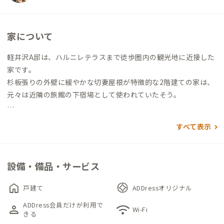
家について
軽井沢A邸は、ハルニレテラスまで徒歩圏内の観光地に近接した
家です。
杉板張りの外壁に緩やかな切妻屋根が特徴的な2階建ての家は、
元々は近隣の旅館の下宿場として使われていたそう。
人気の観光スポット「ハルニレテラス」まで歩ける近さのた
すべて表示
め、夏場は近隣の駐車場は停められないほどの混雑ぶりです
が、家の前に5台ほど駐車可能なので、ハイシーズンにも安心し
て利用できます。
設備・備品・サービス
玄関に入ると、目の前には杉板貼りのロッジ風の空間が広がりま
home
戸建て
ADDressオリジナル
す。
ADDress会員だけが利用で
person
wifi
避暑地らしいそのしつらえに、思わず都会の喧騒から離れた安
Wi-Fi
きる
心感・安堵感を覚えます。