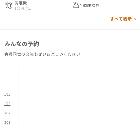
洗濯機
laundry
skillet
調理器具
100円 / 回
左手のリビングダイニングには、6人掛けの大きなダイニングテ
すべて表示
ーブルに、可愛らしい木製ライトシェルフ、えんじ色のカーテン
が温かみを感じさせます。
広々としたキッチンは複数人での調理が可能。新鮮な軽井沢産
みんなの予約
の食材を買ってきて、ここで調理し、大勢で食事会をするのもお
すすめです。
会員同士の交流もぜひお楽しみください
各個室の窓からは豊かな自然が一望でき、リゾート地らしいリラ
ックスした雰囲気が楽しめます。
個室4つのうち、洋室2つはデスクとチェア、和室2つは座卓と座
布団が置かれており、個室でのリモートワークも可能です。
101
102
仕事に疲れたら、少し足を伸ばして旧軽井沢商店街や大型アウ
202
トレットで買い物したり、近くの温泉でリフレッシュしたり。一
度では味わい尽くせない魅力あふれる中軽井沢。また来たくな
203
る、何度も訪れたくなる、そんな場所でぜひ別荘ライフを楽し
んでみてください。