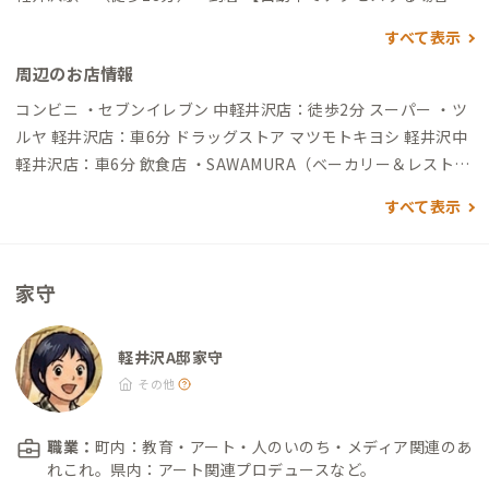
▼東京駅から →（高速道90分）→碓氷軽井沢IC→（一般道25
すべて表示
分）→到着 ▼碓氷軽井沢ICから →（一般道25分）→到着
周辺のお店情報
コンビニ ・セブンイレブン 中軽井沢店：徒歩2分 スーパー ・ツ
ルヤ 軽井沢店：車6分 ドラッグストア マツモトキヨシ 軽井沢中
軽井沢店：車6分 飲食店 ・SAWAMURA（ベーカリー＆レストラ
ン）：徒歩8分 ・村民食堂：徒歩12分 ・ピレネー 軽井沢：車8
すべて表示
分 コインランドリー ・コインランドリー アクアウォッシュ中軽
井沢店：車4分 ガソリンスタンド ・ENEOS 中軽井沢SS（カクイ
チ）：車3分 観光地 ・ハルニレテラス（ショッピング/カフェ・
家守
レストラン等）：徒歩9分 ・石の教会 内村鑑三記念堂：徒歩5分
・星野温泉 トンボの湯：徒歩10分 ・ピッキオ（野鳥の森）：徒
歩13分 ・セゾン現代美術館：車5分 ・軽井沢千住博美術館：車7
軽井沢A邸家守
分 ・軽井沢・プリンスショッピングプラザ（アウトレット・モ
その他
ール）：車8分 ・旧軽井沢銀座通り：車10分 ・白糸の滝：車18
分
職業：
町内：教育・アート・人のいのち・メディア関連のあ
れこれ。県内：アート関連プロデュースなど。