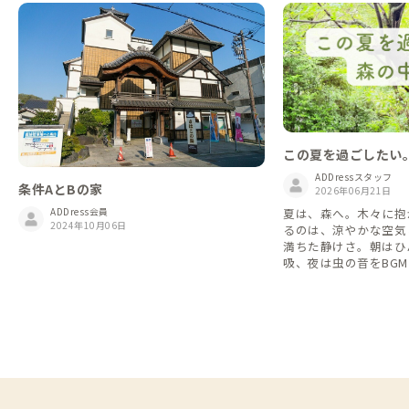
この夏を過ごしたい
ADDressスタッフ
条件AとBの家
2026年06月21日
ADDress会員
夏は、森へ。木々に抱
2024年10月06日
るのは、涼やかな空気
満ちた静けさ。朝はひ
吸、夜は虫の音をBG
が贅沢になる、森に包
ました。