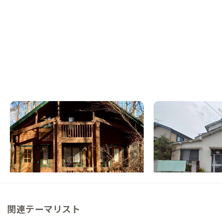
佐久A邸
前橋A邸
長野県
戸建て
群馬県
ゲストハウス
【まるっと貸切専用】薪火と星空のログハウ
【前橋駅から車7分】
ス暮らし
用におすすめ！暮らし
利な街の家
この家からの距離 21km
この家からの距離 44km
関連テーマリスト