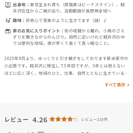
出身地：
東京生まれ育ち（原風景はビーナスライン）、軽
井沢在住からご縁が巡り、活動範囲が長野県全域へ
趣味：
好奇心で音楽のように生きてます（謎）♪
家のお気に入りポイント：
街の喧騒から離れ、小鳥のさえ
ずりを聴きながらのんびり。自然に近いけれど軽井沢の中
では便利な地域。夜が早くて長くて真っ暗なこと。
2025年9月より、ゆっくりと引き継ぎをしております新米家守の
小出恵です。
軽井沢に移住して5年目ですが、5年とは思えない
ほどに広く深く、地域のひと、仕事、自然とともに生きている、
非常にラッキーな人生を送っています。
地域への恩返しと言うと
すべて表示
聞こえが良いですが、これからも貪欲に貢献しながら浅間山を
臨む地域で人を人を繋いでいきたい、物語を紡いでいきたい、
と思っておりますので、みなさんとの出逢いも楽しみにしていま
す！
（とはいえ、日々動きまわっておりまして、日中メンテナン
スに立ち寄る程度でなかなかみなさんにお会いできておりませ
4.26
レビュー
レビュー225件
ん。ごめんなさい＆残念です。事前にアポをとる形でお会いして
いる方もいらっしゃいます。ご遠慮なくメールくださいませ）