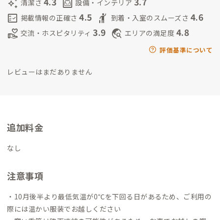
4.3
3.7
auto_awesome
living
清潔さ
設備・インテリア
4.5
4.6
fact_check
hail
掲載情報の正確さ
到着・入室のスムーズさ
3.9
4.8
volunteer_activism
travel_explore
交流・ホスピタリティ
エリアの満足度
評価基準について
レビューはまだありません
追加料金
なし
注意事項
・10月後半より最低気温が0℃を下回る日があるため、ご利用の
際には温かい服装でお越しください