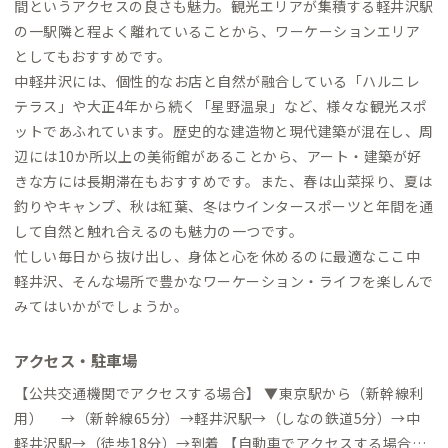
間というアクセスの良さも魅力。観光エリアが集積する軽井沢駅
の一駅隣と程よく離れていることから、ワーケーションエリア
としてもおすすめです。
中軽井沢には、個性的なお店と自然が融合している「ハルニレ
テラス」や大正4年から続く「星野温泉」など、様々な観光スポ
ットであふれています。歴史的な建造物と現代建築が混在し、周
辺には10か所以上の美術館があることから、アート・建築が好
きな方には長期滞在もおすすめです。また、春は山菜採り、夏は
釣りやキャンプ、秋は紅葉、冬はウインタースポーツと年間を通
して自然と触れ合えるのも魅力の一つです。
忙しい毎日から抜け出し、身体と心を休めるのに最適なここ中
軽井沢、そんな場所で豊かなワーケーション・ライフを楽しんで
みてはいかがでしょうか。
アクセス・駐車場
【公共交通機関でアクセスする場合】 ▼東京駅から（新幹線利
用） →（新幹線65分）→軽井沢駅→（しなの鉄道5分）→中
軽井沢駅→（徒歩18分）→到着 【自動車でアクセスする場合】