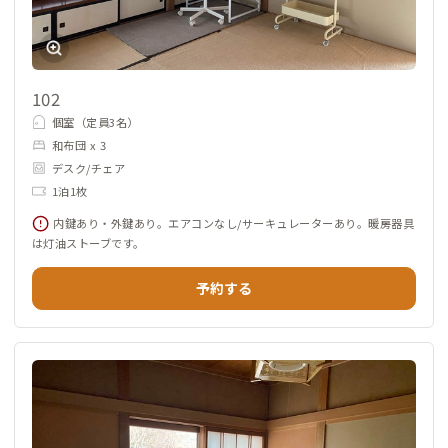
102
個室（定員3名）
和布団 x 3
デスク/チェア
1泊1枚
内鍵あり・外鍵あり。エアコンなし/サーキュレーターあり。暖房器具
は灯油ストーブです。
予約する