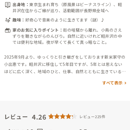
出身地：
東京生まれ育ち（原風景はビーナスライン）、軽
井沢在住からご縁が巡り、活動範囲が長野県全域へ
趣味：
好奇心で音楽のように生きてます（謎）♪
家のお気に入りポイント：
街の喧騒から離れ、小鳥のさえ
ずりを聴きながらのんびり。自然に近いけれど軽井沢の中
では便利な地域。夜が早くて長くて真っ暗なこと。
2025年9月より、ゆっくりと引き継ぎをしております新米家守の
小出恵です。
軽井沢に移住して5年目ですが、5年とは思えない
ほどに広く深く、地域のひと、仕事、自然とともに生きている、
非常にラッキーな人生を送っています。
地域への恩返しと言うと
すべて表示
聞こえが良いですが、これからも貪欲に貢献しながら浅間山を
臨む地域で人を人を繋いでいきたい、物語を紡いでいきたい、
と思っておりますので、みなさんとの出逢いも楽しみにしていま
す！
（とはいえ、日々動きまわっておりまして、日中メンテナン
スに立ち寄る程度でなかなかみなさんにお会いできておりませ
4.26
レビュー
レビュー225件
ん。ごめんなさい＆残念です。事前にアポをとる形でお会いして
いる方もいらっしゃいます。ご遠慮なくメールくださいませ）