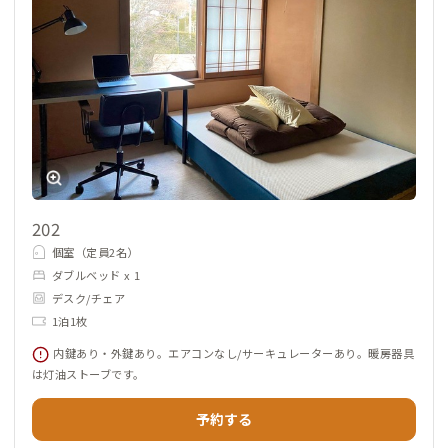
202
個室（定員2名）
ダブルベッド x 1
デスク/チェア
1泊1枚
内鍵あり・外鍵あり。エアコンなし/サーキュレーターあり。暖房器具
は灯油ストーブです。
予約する