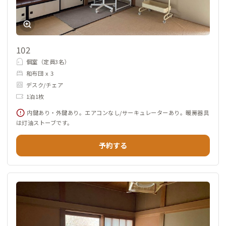
102
個室（定員3名）
和布団 x 3
デスク/チェア
1泊1枚
内鍵あり・外鍵あり。エアコンなし/サーキュレーターあり。暖房器具
は灯油ストーブです。
予約する