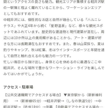
間というアクセスの良さも魅力。観光エリアが集積する軽井沢駅
の一駅隣と程よく離れていることから、ワーケーションエリア
としてもおすすめです。
中軽井沢には、個性的なお店と自然が融合している「ハルニレ
テラス」や大正4年から続く「星野温泉」など、様々な観光スポ
ットであふれています。歴史的な建造物と現代建築が混在し、周
辺には10か所以上の美術館があることから、アート・建築が好
きな方には長期滞在もおすすめです。また、春は山菜採り、夏は
釣りやキャンプ、秋は紅葉、冬はウインタースポーツと年間を通
して自然と触れ合えるのも魅力の一つです。
忙しい毎日から抜け出し、身体と心を休めるのに最適なここ中
軽井沢、そんな場所で豊かなワーケーション・ライフを楽しんで
みてはいかがでしょうか。
アクセス・駐車場
【公共交通機関でアクセスする場合】 ▼東京駅から（新幹線利
用） →（新幹線65分）→軽井沢駅→（しなの鉄道5分）→中
軽井沢駅→（徒歩18分）→到着 【自動車でアクセスする場合】