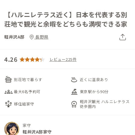
【ハルニレテラス近く】日本を代表する別
荘地で観光と余暇をどちらも満喫できる家
軽井沢A邸
長野県
4.26
レビュー225件
cabin
onsen
別荘地で暮らす
近くに温泉あり
groups_3
things_to_do
最大6名予約可
東京駅から90分
軽井沢観光 ハルニレテラス
person_play
workspace_premium
移住組家守
徒歩圏内
家守
軽井沢A邸家守