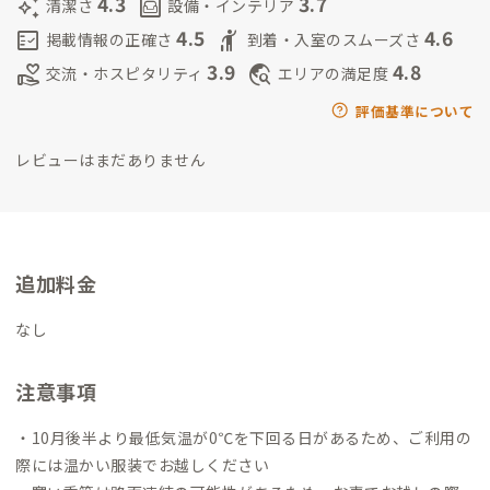
4.3
3.7
auto_awesome
living
清潔さ
設備・インテリア
4.5
4.6
fact_check
hail
掲載情報の正確さ
到着・入室のスムーズさ
3.9
4.8
volunteer_activism
travel_explore
交流・ホスピタリティ
エリアの満足度
評価基準について
レビューはまだありません
追加料金
なし
注意事項
・10月後半より最低気温が0℃を下回る日があるため、ご利用の
際には温かい服装でお越しください