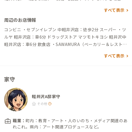
▼東京駅から →（高速道90分）→碓氷軽井沢IC→（一般道25
すべて表示
分）→到着 ▼碓氷軽井沢ICから →（一般道25分）→到着
周辺のお店情報
コンビニ ・セブンイレブン 中軽井沢店：徒歩2分 スーパー ・ツ
ルヤ 軽井沢店：車6分 ドラッグストア マツモトキヨシ 軽井沢中
軽井沢店：車6分 飲食店 ・SAWAMURA（ベーカリー＆レストラ
ン）：徒歩8分 ・村民食堂：徒歩12分 ・ピレネー 軽井沢：車8
すべて表示
分 コインランドリー ・コインランドリー アクアウォッシュ中軽
井沢店：車4分 ガソリンスタンド ・ENEOS 中軽井沢SS（カクイ
チ）：車3分 観光地 ・ハルニレテラス（ショッピング/カフェ・
家守
レストラン等）：徒歩9分 ・石の教会 内村鑑三記念堂：徒歩5分
・星野温泉 トンボの湯：徒歩10分 ・ピッキオ（野鳥の森）：徒
歩13分 ・セゾン現代美術館：車5分 ・軽井沢千住博美術館：車7
軽井沢A邸家守
分 ・軽井沢・プリンスショッピングプラザ（アウトレット・モ
その他
ール）：車8分 ・旧軽井沢銀座通り：車10分 ・白糸の滝：車18
分
職業：
町内：教育・アート・人のいのち・メディア関連のあ
れこれ。県内：アート関連プロデュースなど。