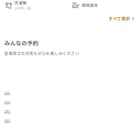
洗濯機
laundry
skillet
調理器具
100円 / 回
左手のリビングダイニングには、6人掛けの大きなダイニングテ
すべて表示
ーブルに、可愛らしい木製ライトシェルフ、えんじ色のカーテン
が温かみを感じさせます。
広々としたキッチンは複数人での調理が可能。新鮮な軽井沢産
みんなの予約
の食材を買ってきて、ここで調理し、大勢で食事会をするのもお
すすめです。
会員同士の交流もぜひお楽しみください
各個室の窓からは豊かな自然が一望でき、リゾート地らしいリラ
ックスした雰囲気が楽しめます。
個室4つのうち、洋室2つはデスクとチェア、和室2つは座卓と座
布団が置かれており、個室でのリモートワークも可能です。
101
102
仕事に疲れたら、少し足を伸ばして旧軽井沢商店街や大型アウ
202
トレットで買い物したり、近くの温泉でリフレッシュしたり。一
度では味わい尽くせない魅力あふれる中軽井沢。また来たくな
203
る、何度も訪れたくなる、そんな場所でぜひ別荘ライフを楽し
んでみてください。