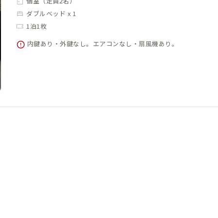
個室（定員2名）
ダブルベッド x 1
1泊1枚
内鍵あり・外鍵なし。エアコンなし・扇風機あり。