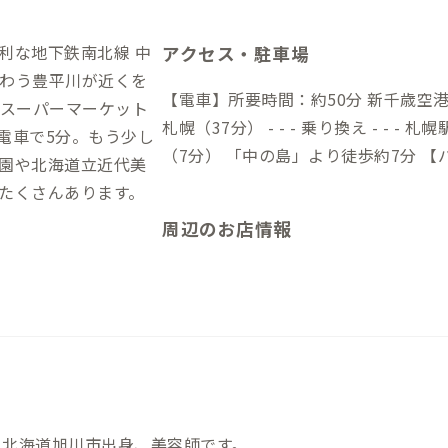
利な地下鉄南北線 中
アクセス・駐車場
わう豊平川が近くを
【電車】所要時間：約50分 新千歳空
にスーパーマーケット
札幌（37分） - - - 乗り換え - - 
電車で5分。もう少し
（7分） 「中の島」より徒歩約7分 【バス】所要時間：約1時間15分 新千歳空
園や北海道立近代美
港 →（リムジンバス新千歳空港線「ロイトン札幌
たくさんあります。
「豊平3条10丁目」より徒歩約20分
周辺のお店情報
北海道旭川市出身、美容師です。