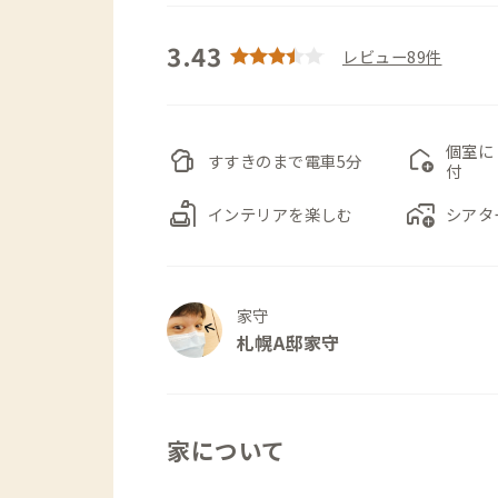
3.43
レビュー89件
個室に
sports_bar
add_home
すすきのまで電車5分
付
scene
add_home_work
インテリアを楽しむ
シアタ
家守
札幌A邸家守
家について