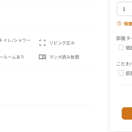
個
部屋タ
トイレ/シャワー
fullscreen
リビング広々
個
menu_book
ールームあり
マンガ読み放題
こだわ
部