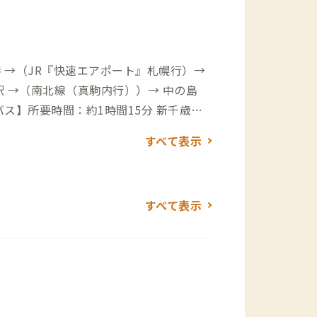
港 →（JR『快速エアポート』札幌行）→
- 札幌駅 →（南北線（真駒内行））→ 中の島
行」）→ 豊平3条10丁目
すべて表示
すべて表示