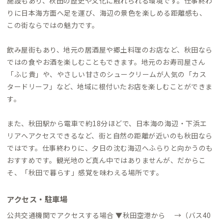
施設もあり、秋田の歴史や文化に触れられる環境です。仕事終わ
りに日本海方面へ足を運び、海辺の景色を楽しめる距離感も、
この街ならではの魅力です。
飲み屋街もあり、地元の居酒屋や郷土料理のお店など、秋田なら
ではの食やお酒を楽しむこともできます。地元のお寿司屋さん
「ふじ貴」や、やさしい甘さのシュークリームが人気の「カス
タードリーフ」など、地域に根付いたお店を楽しむことができま
す。
また、秋田駅から電車で約18分ほどで、日本海の海辺・下浜エ
リアへアクセスできるなど、街と自然の距離が近いのも秋田なら
ではです。仕事終わりに、夕日の沈む海辺へふらりと向かうのも
おすすめです。観光地のど真ん中ではありませんが、だからこ
そ、「秋田で暮らす」感覚を味わえる場所です。
アクセス・駐車場
公共交通機関でアクセスする場合 ▼秋田空港から →（バス40