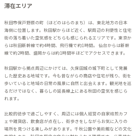
滞在エリア
秋田市保戸野原の町（ほどのはらのまち）は、東北地方の日本
海側に位置します。秋田駅からほど近く、駅周辺の利便性と住宅
街の落ち着いた空気感をどちらも感じられるエリアです。東京か
らは秋田新幹線で約4時間、飛行機で約1時間。 仙台からは新幹
線で約2時間、盛岡からは約1時間半ほどでアクセスできます。
秋田駅から拠点周辺にかけては、久保田城の城下町として発展
した歴史ある地域です。今も昔ながらの商店や住宅が残り、街を
歩いていると地域の日常の風景に自然と出会えます。観光地を巡
るだけではなく、暮らしの延長線上にある秋田の空気を感じら
れます。
比較的徒歩で過ごしやすく、周辺には個人経営の自家焙煎カフ
ェや雑貨店、飲食店が点在し、街歩きをしながらお気に入りの
場所を見つける楽しみがあります。千秋公園や美術館などの文化