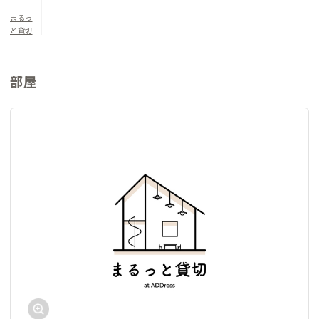
まるっ
コワーキングスペースに併設されたシェアオフィスには、運営
と貸切
元の映像制作会社のオフィスも入居しており、滞在をきっかけに
仕事や活動のつながりが生まれることもあります。
部屋