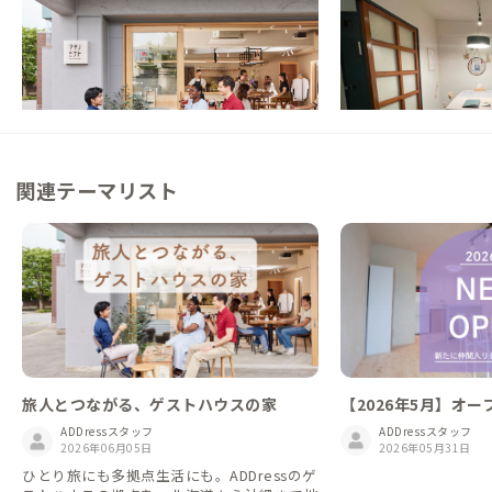
NEW
NEW
秋田県
ゲストハウス
秋田県
ゲストハウス
【秋田駅からバス10分】カフェとコワーキ
【まるっと貸切専用】
ング併設、ゆるやかな交流のある家
仕事とまちの時間を行
この家からの距離 0km
この家からの距離 0km
関連テーマリスト
【2026年5月】オー
旅人とつながる、ゲストハウスの家
ADDressスタッフ
ADDressスタッフ
2026年05月31日
2026年06月05日
ひとり旅にも多拠点生活にも。ADDressのゲ