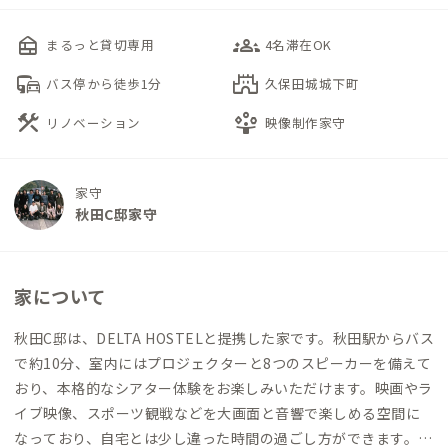
nest_multi_room
groups_3
まるっと貸切専用
4名滞在OK
commute
castle
バス停から徒歩1分
久保田城城下町
construction
person_play
リノベーション
映像制作家守
家守
秋田C邸家守
家について
秋田C邸は、DELTA HOSTELと提携した家です。秋田駅からバス
で約10分、室内にはプロジェクターと8つのスピーカーを備えて
おり、本格的なシアター体験をお楽しみいただけます。映画やラ
イブ映像、スポーツ観戦などを大画面と音響で楽しめる空間に
なっており、自宅とは少し違った時間の過ごし方ができます。