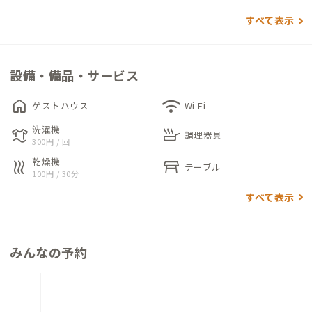
すべて表示
秋田駅からバスで約10分、4階建てマンションをリノベーション
した建物の一角にあり、仕事時間と部屋時間を切り替えながら過
ごせる家です。昼は大画面を活用して作業に集中し、夜は映画鑑
設備・備品・サービス
賞やライブ鑑賞、スポーツ観戦など、思い思いの時間をお過ごし
いただけます。
home
wifi
ゲストハウス
Wi-Fi
洗濯機
laundry
skillet
室内には高速光回線を導入しており、リモートワークやウェブ会
調理器具
300円 / 回
議にも快適にご利用いただけます。建物1階にはカフェ、4階に
乾燥機
heat
table_restaurant
テーブル
はコワーキングスペース（ご滞在中は無料でご利用可能）が併
100円 / 30分
設されています。コーヒーでひと息ついたり、開かれた空間で自
すべて表示
然な出会いを楽しんだり、より仕事に適した環境で作業したり
と、用途に合わせて柔軟にお過ごしいただける環境です。
みんなの予約
カフェでは、スペシャルティコーヒーのほか、秋田の食材と世
界各地の調理法を掛け合わせたランチやスイーツをご提供して
います。また、English CafeやPOP-UPイベントなども定期的に
開催され、地域内外の多様な人々が交わる場となっています。