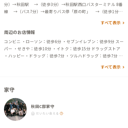
分）→秋田駅 →（徒歩3分）→秋田駅西口バスターミナル 8番
線 →（バス7分）→最寄りバス停「原の町」 →（徒歩1分）
→到着 ※秋田空港〜秋田駅間のリムジンバス時刻表は秋田中央
すべて表示
交通の公式サイトにてご確認いただけます。
https://www.akita
周辺のお店情報
-chuoukotsu.co.jp/rimzin.php?action=page&term=0&tab=
1&busstop=5
▼秋田駅から →（徒歩3分）→秋田駅西口バス
コンビニ ・ローソン：徒歩6分 ・セブンイレブン：徒歩9分 スー
ターミナル 8番線 →（バス7分）→最寄りバス停「原の町」
パー ・せきや：徒歩10分 ・イトク：徒歩15分 ドラッグストア
→（徒歩1分）→到着 ※秋田駅西口バスターミナル発のバス時刻
・ハッピー・ドラッグ：徒歩7分 ・ツルハドラッグ：徒歩7分 飲
表は秋田中央交通の公式サイトにてご確認いただけます。
http
食店 ・COFFEEHOUSE マチノミナト：徒歩0分（ホステルに併
すべて表示
s://www.akita-chuoukotsu.co.jp/busstop-search.html
自動
設のカフェ） ・Frank spice curry+：徒歩4分（お昼だけの大人
車でアクセスする場合 ▼秋田空港から →（一般道33分）→到
気スパイスカレー） ・川とパンと：徒歩8分（どれを食べても美
着 ▼秋田駅から →（一般道7分）→到着
味しい火曜・木曜のみのパン屋） ・交点：徒歩9分（本と過ごし
家守
たくなる喫茶店） ・鮨ふじ貴：徒歩14分（裏巻きが特に美味し
い地域のお寿司屋さん）
秋田C邸家守
だいたい会える