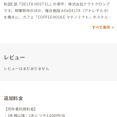
秋田C邸『DELTA HOSTEL』の家守、株式会社アウトクロップ
です。
映像制作のほか、
複合施設 AtleDELTA（アトレデルタ）
を拠点に、
カフェ「COFFEEHOUSE マチノミナト」
ホステル
「DELTA HOSTEL （デルタホステル）」
ワークスペース「Crea
すべて表示
tors' Garage （クリエイターズガレージ）」
の運営をしていま
す。
「アウトクロップ（Outcrop）」には、“埋もれていたもの
が地表に現れる”という意味があります。
社会の中で埋もれてし
まっている価値あるものを掘り起こし、その物語を世界へ届け
レビュー
ることで、新しい流れを生み出したい。
そんな想いを込めて活動
しています。
私たちは、一度途絶えた固定種の大根を題材にした
レビューはまだありません
ドキュメンタリー映画『沼山からの贈りもの』の制作をきっか
けに活動をスタートしました。
現在は、“今、秋田の人に観ても
らいたい映画”を月に1回上映するミニシアター「アウトクロッ
プ・シネマ」の運営や、さまざまな人が集い、協創する複合拠
点「Atle DELTA」の運営に取り組んでいます。
C邸のある建物の
追加料金
4階には私たちのオフィスもあり、日々この場所で仕事をしてい
ます。
施設内で見かけた際は、ぜひ気軽に声をかけていただけた
【同伴者利用料金】
ら嬉しいです。
・3名様以降：1名につき3,000円/泊