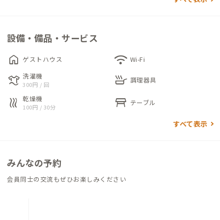
ています。ちょっとした作業やリモートワークにも対応してお
り、自分のペースで集中する時間をつくれます。別フロアにはキ
ッチン付きのコワーキングスペースがあり、オープン席に加えて
設備・備品・サービス
フォンブースも利用できます。
home
wifi
ゲストハウス
Wi-Fi
1階にはカフェ「COFFEEHOUSE マチノミナト」が併設されて
洗濯機
laundry
skillet
おり、スペシャルティコーヒーや秋田の食材と世界各地の調理法
調理器具
300円 / 回
を掛け合わせたランチ、スイーツをを楽しめます。施設内ではE
乾燥機
heat
table_restaurant
テーブル
nglish CafeやPOP-UPなども開催されており、人や活動が行き
100円 / 30分
交う場にもなっています。徒歩圏内にはカフェや飲食店、スーパ
すべて表示
ーなどもあり、秋田で暮らす感覚を楽しめる家です。
併設するシェアオフィスには、運営元の映像制作会社のオフィ
みんなの予約
スも入っています。 滞在をきっかけに仕事や活動がつながるな
ど、思いがけない出会いが生まれることもあります。
会員同士の交流もぜひお楽しみください