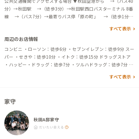
公共交通機関でアクセスする場合 ▼秋田空港から →（バス40
分）→秋田駅 →（徒歩3分）→秋田駅西口バスターミナル 8番
線 →（バス7分）→最寄りバス停「原の町」 →（徒歩1分）
→到着 ※秋田空港〜秋田駅間のリムジンバス時刻表は秋田中央
すべて表示
交通の公式サイトにてご確認いただけます。
https://www.akita
周辺のお店情報
-chuoukotsu.co.jp/rimzin.php?action=page&term=0&tab=
1&busstop=5
▼秋田駅から →（徒歩3分）→秋田駅西口バス
コンビニ ・ローソン：徒歩6分 ・セブンイレブン：徒歩9分 スー
ターミナル 8番線 →（バス7分）→最寄りバス停「原の町」
パー ・せきや：徒歩10分 ・イトク：徒歩15分 ドラッグストア
→（徒歩1分）→到着 ※秋田駅西口バスターミナル発のバス時刻
・ハッピー・ドラッグ：徒歩7分 ・ツルハドラッグ：徒歩7分 飲
表は秋田中央交通の公式サイトにてご確認いただけます。
http
食店 ・COFFEEHOUSE マチノミナト：徒歩0分（ホステルに併
すべて表示
s://www.akita-chuoukotsu.co.jp/busstop-search.html
自動
設のカフェ） ・Frank spice curry+：徒歩4分（お昼だけの大人
車でアクセスする場合 ▼秋田空港から →（一般道33分）→到
気スパイスカレー） ・川とパンと：徒歩8分（どれを食べても美
着 ▼秋田駅から →（一般道7分）→到着
味しい火曜・木曜のみのパン屋） ・交点：徒歩9分（本とコーヒ
家守
ーに浸れる、静かな喫茶店） ・鮨ふじ貴：徒歩14分（裏巻きが
特に美味しい地域のお寿司屋さん）
秋田A邸家守
だいたい会える