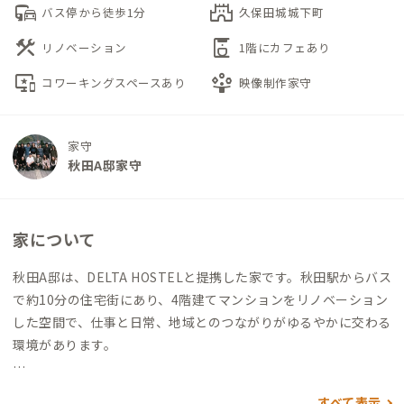
commute
castle
バス停から徒歩1分
久保田城城下町
construction
coffee_maker
リノベーション
1階にカフェあり
important_devices
person_play
コワーキングスペースあり
映像制作家守
家守
秋田A邸家守
家について
秋田A邸は、DELTA HOSTELと提携した家です。秋田駅からバス
で約10分の住宅街にあり、4階建てマンションをリノベーション
した空間で、仕事と日常、地域とのつながりがゆるやかに交わる
環境があります。
お部屋には小さなデスクとWi-Fiを備え、高速光回線も導入され
すべて表示