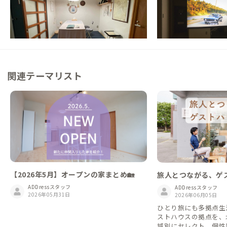
【まるっと貸切専用】アートのある空間で、
【まるっと貸切専用】
仕事とまちの時間を行き来する家
で仕事時間、ホームシ
浸れる家
この家からの距離 0km
この家からの距離 0km
関連テーマリスト
【2026年5月】オープンの家まとめ🏡
旅人とつながる、ゲ
ADDressスタッフ
ADDressスタッフ
2026年05月31日
2026年06月05日
ひとり旅にも多拠点生活
ストハウスの拠点を、
域別にセレクト。個性