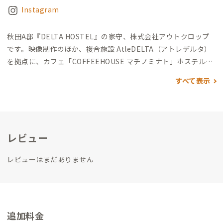
Instagram
秋田A邸『DELTA HOSTEL』の家守、株式会社アウトクロップ
です。
映像制作のほか、
複合施設 AtleDELTA（アトレデルタ）
を拠点に、
カフェ「COFFEEHOUSE マチノミナト」
ホステル
「DELTA HOSTEL （デルタホステル）」
ワークスペース「Crea
すべて表示
tors' Garage （クリエイターズガレージ）」
の運営をしていま
す。
「アウトクロップ（Outcrop）」には、“埋もれていたもの
が地表に現れる”という意味があります。
社会の中で埋もれてし
まっている価値あるものを掘り起こし、その物語を世界へ届け
レビュー
ることで、新しい流れを生み出したい。
そんな想いを込めて活動
しています。
私たちは、一度途絶えた秋田の伝統野菜「沼山大
レビューはまだありません
根」を題材にしたドキュメンタリー映画の制作をきっかけに活
動をスタートしました。
現在は、“今、秋田の人に観てもらいた
い映画”を月に1回上映するミニシアター「アウトクロップ・シ
ネマ」の運営や、さまざまな人が集い、協創する複合拠点「Atl
e DELTA」の運営に取り組んでいます。
A邸の4階には私たちの
追加料金