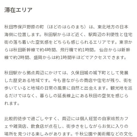
滞在エリア
秋田市保戸野原の町（ほどのはらのまち）は、東北地方の日本
海側に位置します。秋田駅からほど近く、駅周辺の利便性と住宅
街の落ち着いた空気感をどちらも感じられるエリアです。東京か
らは秋田新幹線で約4時間、飛行機で約1時間。 仙台からは新幹
線で約2時間、盛岡からは約1時間半ほどでアクセスできます。
秋田駅から拠点周辺にかけては、久保田城の城下町として発展
した歴史ある地域です。今も昔ながらの商店や住宅が残り、街を
歩いていると地域の日常の風景に自然と出会えます。観光地を巡
るだけではなく、暮らしの延長線上にある秋田の空気を感じら
れます。
比較的徒歩で過ごしやすく、周辺には個人経営の自家焙煎カフ
ェや雑貨店、飲食店が点在し、街歩きをしながらお気に入りの
場所を見つける楽しみがあります。千秋公園や美術館などの文化