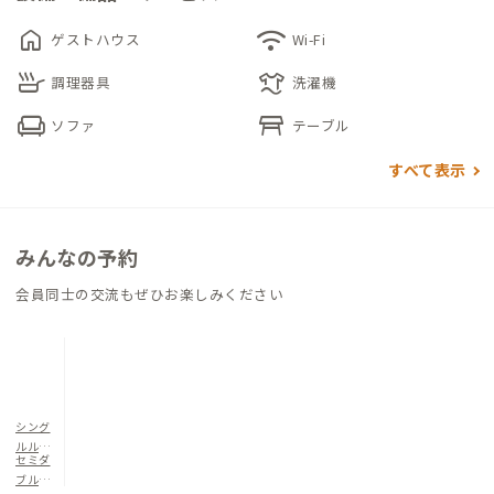
home
wifi
ゲストハウス
Wi-Fi
徒歩圏内には和商市場をはじめ、飲食店やコンビニ、銀行、郵
skillet
laundry
便局が揃い、暮らしの動線がシンプルなのも特徴です。市街地に
調理器具
洗濯機
滞在しながら、釧路湿原や阿寒摩周国立公園方面への外出もし
chair
table_restaurant
ソファ
テーブル
やすく、釧路での生活を拠点として楽しめる家です。
すべて表示
みんなの予約
会員同士の交流もぜひお楽しみください
シング
ルルー
セミダ
ム
ブルル