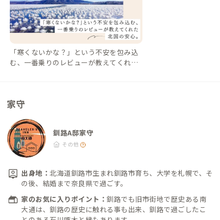
「寒くないかな？」という不安を包み込
む、一番乗りのレビューが教えてくれた
北国の安心。【First Review #8 釧路A
邸】｜#ADDressLife（アドレスライフ）
家守
釧路A邸家守
その他
出身地：
北海道釧路市生まれ釧路市育ち、大学を札幌で、そ
の後、結婚まで奈良県で過ごす。
家のお気に入りポイント：
釧路でも旧市街地で歴史ある南
大通は、釧路の歴史に触れる事も出来、釧路で過ごしたこ
とのある石川啄木と縁もあります。