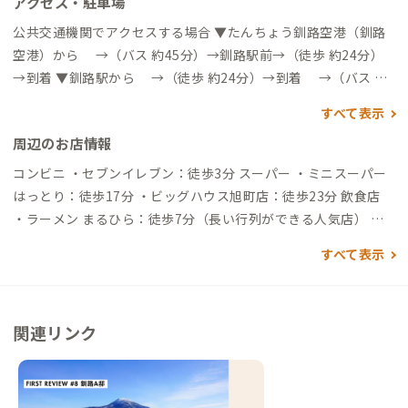
アクセス・駐車場
公共交通機関でアクセスする場合 ▼たんちょう釧路空港（釧路
空港）から →（バス 約45分）→釧路駅前→（徒歩 約24分）
→到着 ▼釧路駅から →（徒歩 約24分）→到着 →（バス 約1
0分）→富士見3丁目→ （徒歩 約3分）→到着 自動車でアクセ
すべて表示
スする場合 ▼たんちょう釧路空港（釧路空港）から →（一般
周辺のお店情報
道 約30分）→到着 ▼釧路駅から →（一般道 約8分）→到着
コンビニ ・セブンイレブン：徒歩3分 スーパー ・ミニスーパー
はっとり：徒歩17分 ・ビッグハウス旭町店：徒歩23分 飲食店
・ラーメン まるひら：徒歩7分（長い行列ができる人気店） ・
吉江寿司：徒歩3分（ランチ握りのコスパ良し） ・釧路倶楽部：
すべて表示
徒歩8分（フィシャーマンズワーフmooを川を挟んだ眺めが最
高） ・釧路和商市場：徒歩22分（釧路の台所） ・釧路赤ちょう
ちん横丁：徒歩17分（北海道最古の屋台村）
関連リンク