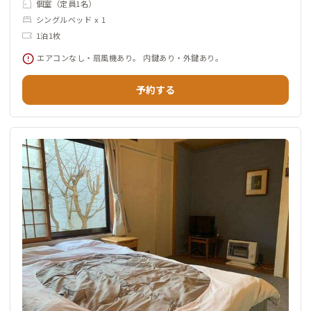
個室（定員1名）
シングルベッド x 1
1泊1枚
エアコンなし・扇風機あり。 内鍵あり・外鍵あり。
予約する