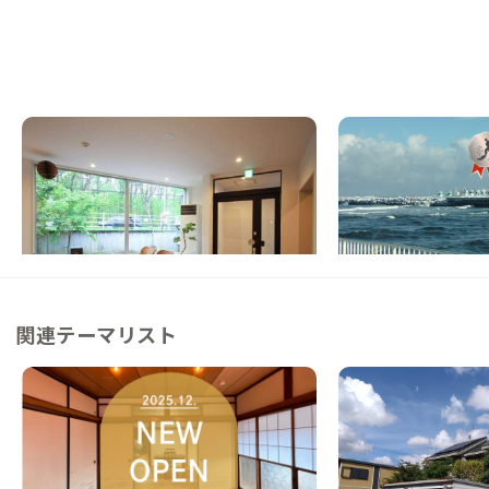
帯広B邸
斜里町A邸
北海道
シェアハウス
北海道
その他
【バス停目の前】農業高校の隣、静かな自然
【駅徒歩5分】世界遺
が広がるシェアハウスで新たな生活
ト型ハウス
この家からの距離 98km
この家からの距離 106km
関連テーマリスト