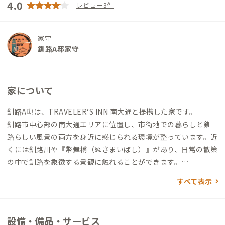
4.0
レビュー3件
家守
釧路A邸家守
家について
釧路A邸は、TRAVELER‘S INN 南大通と提携した家です。
釧路市中心部の南大通エリアに位置し、市街地での暮らしと釧
路らしい風景の両方を身近に感じられる環境が整っています。近
くには釧路川や『幣舞橋（ぬさまいばし）』があり、日常の散策
の中で釧路を象徴する景観に触れることができます。
家にはシングルとセミダブルの個室が用意されており、それぞれ
すべて表示
のペースで生活できる構成です。トイレやシャワーは共用です
が、台所や調理器具、冷蔵庫、電子レンジ、ダイニングスペー
スが備わっており、日々の食事を自炊しながら過ごせます。清潔
設備・備品・サービス
なリネンも常備されています。