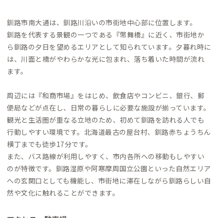
釧路市南大通は、釧路川沿いの市街地中心部に位置します。
釧路を代表する景観の一つである『幣舞橋』に近く、市街地か
ら釧路の夕日を望めるエリアとして知られています。夕暮れ時に
は、川面と橋がやわらかな光に包まれ、落ち着いた時間が流れ
ます。
周辺には『和商市場』をはじめ、飲食店やコンビニ、銀行、郵
便局などが点在し、日常の暮らしに必要な施設が揃っています。
観光と生活圏が重なる立地のため、初めて釧路を訪れる人でも
行動しやすい環境です。北海道最古の屋台村、釧路赤ちょうちん
横丁までも徒歩17分です。
また、バス路線が利用しやすく、市内各所への移動もしやすい
のが特徴です。釧路湿原や阿寒摩周国立公園といった自然エリア
への玄関口としても機能し、市街地に滞在しながら釧路らしい自
然や文化に触れることができます。