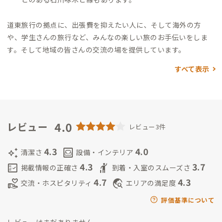
道東旅行の拠点に、出張費を抑えたい人に、そして海外の方
や、学生さんの旅行など、みんなの楽しい旅のお手伝いをしま
す。そして地域の皆さんの交流の場を提供しています。
すべて表示
4.0
レビュー
レビュー3件
4.3
4.0
auto_awesome
living
清潔さ
設備・インテリア
4.3
3.7
fact_check
hail
掲載情報の正確さ
到着・入室のスムーズさ
4.7
4.3
volunteer_activism
travel_explore
交流・ホスピタリティ
エリアの満足度
評価基準について
レビューはまだありません