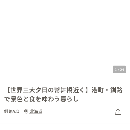
1 / 24
【世界三大夕日の幣舞橋近く】港町・釧路
で景色と食を味わう暮らし
釧路A邸
北海道