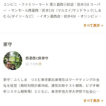
到着 ▼東京ディズニーランド（舞浜駅）から →（電車3分）→
コンビニ ・ファミリーマート 第三葛西小前店：徒歩2分 スーパ
葛西臨海公園駅→（バス16分）→西葛西駅→（徒歩10分）→到
ー ・サンモール西葛西：徒歩1分（マルエイ/サンドラック/しま
着 →（バス23分）→葛西駅→（徒歩20分）→到着 車でアクセス
むら/ダイソーなど） ・イオン葛西店：徒歩4分 ・オリンピッ
する場合 ▼東京駅から →（一般道30分）→到着 ▼東京ディズニ
ク：徒歩5分 ・西葛西場外市場：徒歩10分 ディスカウントスト
すべて表示
ーランド（舞浜駅）から →（一般道20分）→到着
ア ・ドン・キホーテ葛西店：徒歩4分 飲食店 ・定食 稲：徒歩2
分（ランチタイムのみ営業） ・居酒屋 笑じろー：徒歩4分（歌
える居酒屋） ・スパイス·ラー麺 卍力 西葛西本店：徒歩7分 ・
家守
鳥繁：徒歩10分 インド料理 ・ムンバイパレス：徒歩4分（ビリ
ヤニが美味しい、インド式中華もあり） ・アムダスラビー：徒
歩7分（本場のスパイス使いを味わう南インド料理） ・インドレ
西葛西C邸家守
ストラン＆バー ムナル：徒歩7分（日本人にも食べやすいインド
その他
カレー） ・スパイスマジック カルカッタ本店：徒歩9分（「江
戸川インド人会」会長チャンドラニさんが営む北インド料理
家守：ふくしま つとむ
東京都出身
現在はマーケティングの会
店）
社を経営（廃校利用計画作成、適性診断テスト開発、ビデオ解
析システム開発等）とともに、東京学芸大学大学院で社会心理
学の杉森伸吉先生に師事。「魅力的な人が育つ仕事環境とは」
すべて表示
をテーマに新しい切り口の職場評価の方法を検討中。
家守：ふ