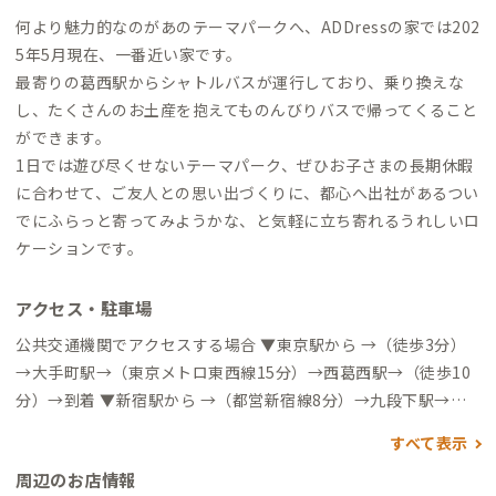
何より魅力的なのがあのテーマパークへ、ADDressの家では202
5年5月現在、一番近い家です。
最寄りの葛西駅からシャトルバスが運行しており、乗り換えな
し、たくさんのお土産を抱えてものんびりバスで帰ってくること
ができます。
1日では遊び尽くせないテーマパーク、ぜひお子さまの長期休暇
に合わせて、ご友人との思い出づくりに、都心へ出社があるつい
でにふらっと寄ってみようかな、と気軽に立ち寄れるうれしいロ
ケーションです。
アクセス・駐車場
公共交通機関でアクセスする場合 ▼東京駅から →（徒歩3分）
→大手町駅→（東京メトロ東西線15分）→西葛西駅→（徒歩10
分）→到着 ▼新宿駅から →（都営新宿線8分）→九段下駅→
（東京メトロ東西線20分）→西葛西駅→（徒歩10分）→到着 ▼
すべて表示
亀戸駅から →（バス24分）→宇喜田→（徒歩6分）→到着 ▼羽
周辺のお店情報
田空港から →（リムジンバス30分）→葛西駅→（徒歩20分）→