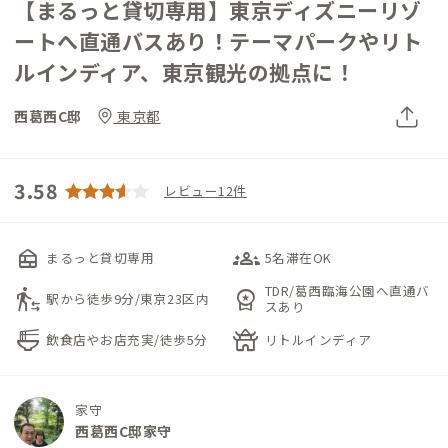
【まるっと貸切専用】東京ディズニーリゾ
ートへ直通バスあり！テーマパークやリト
ルインディア、東京観光の拠点に！
西葛西C邸
東京都
3.58
レビュー12件
nest_multi_room
groups_3
まるっと貸切専用
5名滞在OK
TDR/葛西臨海公園へ直通バ
transfer_within_a_station
workspace_premium
駅から徒歩9分/東京23区内
スあり
ramen_dining
temple_buddhist
飲食店やお店充実/徒歩5分
リトルインディア
家守
西葛西C邸家守