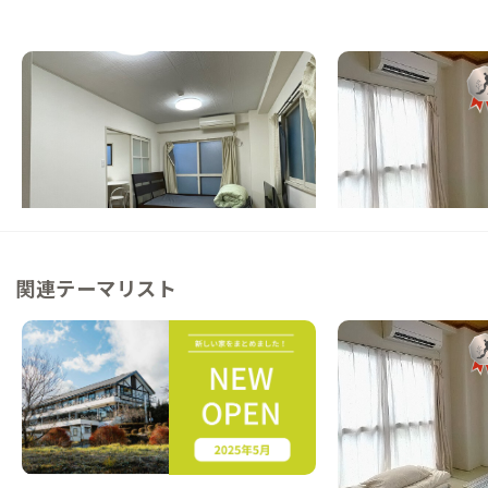
西葛西B邸
西葛西A邸
東京都
その他
東京都
その他
【まるっと貸切専用】東京ディズニーリゾー
【駅徒歩10分】近隣
トへ直通バスあり！テーマパークやリトルイ
ぎる立地にある家
ンディア、東京観光の拠点に！
この家からの距離 0km
この家からの距離 0km
関連テーマリスト