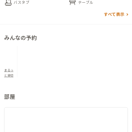
bathtub
table_restaurant
バスタブ
テーブル
テーマパークや都内の観光名所へのアクセスが良い西葛西C邸で
すべて表示
すが、家のある江戸川区は東京23区で最大面積を誇る公園の多
さも魅力。ふらっと外を歩いてみるだけで、水辺もある公園がい
くつもあります。また、徒歩4分のスポーツセンターでは気軽に
みんなの予約
プールや卓球、バドミントンも楽しめます。
▼寝室について
洋室（定員5名）：ダブルベッド×1/和布団×3
まるっ
と貸切
部屋