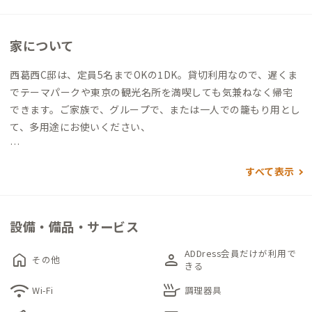
家について
西葛西C邸は、定員5名までOKの1DK。貸切利用なので、遅くま
でテーマパークや東京の観光名所を満喫しても気兼ねなく帰宅
できます。ご家族で、グループで、または一人での籠もり用とし
て、多用途にお使いください、
西葛西A邸、B邸と同じビルにあるため、利便性の良さはそのま
すべて表示
ま。
徒歩5分圏内に買い物施設が揃っているため、荷物は極力コンパ
クトでもOK。自炊派、外食派、いずれの方も楽しめるロケーシ
設備・備品・サービス
ョンです。
ADDress会員だけが利用で
home
person
その他
寝室として利用できる個室にはダブルベッドと同伴者用の和布
きる
団をご用意、専用バルコニーがあり、明るい自然光が入ります。
wifi
skillet
Wi-Fi
調理器具
バルコニーはお仕事の合間のリフレッシュにも利用できます。