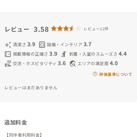
くしま ふさの
石川県出身
金沢美術工芸大学インダストリアル
デザイン卒 腕時計のメーカーやアクセサリーメーカーでデザ
イン及びマーチャンダイジング業務に従事、結婚し3人の子育て
後、工作教室やアート制作活動中。
3.58
サブ家守：あおの あかね
レビュー
レビュー12件
普段はマーケティングの仕事に従事。
3.9
3.7
auto_awesome
living
清潔さ
設備・インテリア
3.9
4.4
fact_check
hail
掲載情報の正確さ
到着・入室のスムーズさ
3.6
4.0
volunteer_activism
travel_explore
交流・ホスピタリティ
エリアの満足度
評価基準について
レビューはまだありません
追加料金
【同伴者利用料金】