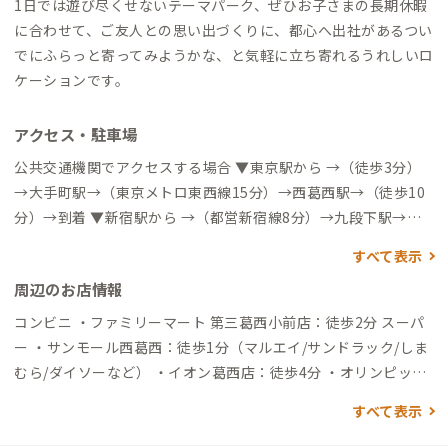
1日では遊び尽くせないテーマパーク、ぜひお子さまの長期休暇
に合わせて、ご友人との思い出づくりに、都心へ出社があるつい
でにふらっと寄ってみようかな、と気軽に立ち寄れるうれしいロ
ケーションです。
アクセス・駐車場
公共交通機関でアクセスする場合 ▼東京駅から →（徒歩3分）
→大手町駅→（東京メトロ東西線15分）→西葛西駅→（徒歩10
分）→到着 ▼新宿駅から →（都営新宿線8分）→九段下駅→
（東京メトロ東西線20分）→西葛西駅→（徒歩10分）→到着 ▼
すべて表示
亀戸駅から →（バス24分）→宇喜田→（徒歩6分）→到着 ▼羽
周辺のお店情報
田空港から →（リムジンバス30分）→葛西駅→（徒歩20分）→
到着 ▼東京ディズニーランド（舞浜駅）から →（電車3分）→
コンビニ ・ファミリーマート 第三葛西小前店：徒歩2分 スーパ
葛西臨海公園駅→（バス16分）→西葛西駅→（徒歩10分）→到
ー ・サンモール西葛西：徒歩1分（マルエイ/サンドラック/しま
着 →（バス23分）→葛西駅→（徒歩20分）→到着 車でアクセス
むら/ダイソーなど） ・イオン葛西店：徒歩4分 ・オリンピッ
する場合 ▼東京駅から →（一般道30分）→到着 ▼東京ディズニ
ク：徒歩5分 ・西葛西場外市場：徒歩10分 ディスカウントスト
すべて表示
ーランド（舞浜駅）から →（一般道20分）→到着
ア ・ドン・キホーテ葛西店：徒歩4分 飲食店 ・定食 稲：徒歩2
分（ランチタイムのみ営業） ・居酒屋 笑じろー：徒歩4分（歌