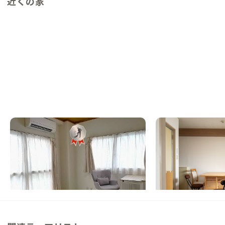
近くの家
西葛西A邸
西葛西C邸
東京都
その他
東京都
その他
【駅徒歩10分】近隣で何でも揃う？便利す
【まるっと貸切専用】
ぎる立地にある家
トへ直通バスあり！テ
ンディア、東京観光の
この家からの距離 0km
この家からの距離 0km