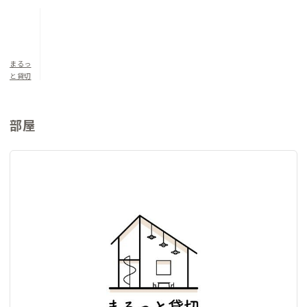
さも魅力。ふらっと外を歩いてみるだけで、水辺もある公園がい
くつもあります。また、徒歩4分のスポーツセンターでは気軽に
プールや卓球、バドミントンも楽しめます。
まるっ
▼寝室について
と貸切
洋室（定員5名）：ダブルベッド×1/和布団×3
部屋