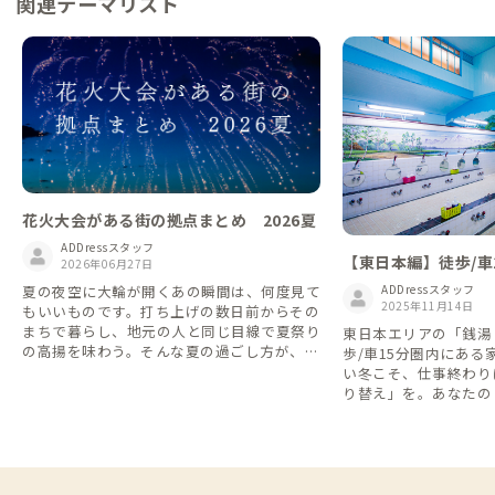
関連テーマリスト
花火大会がある街の拠点まとめ 2026夏
ADDressスタッフ
【東日本編】徒歩/車
2026年06月27日
がある家
ADDressスタッフ
夏の夜空に大輪が開くあの瞬間は、何度見て
2025年11月14日
もいいものです。打ち上げの数日前からその
まちで暮らし、地元の人と同じ目線で夏祭り
東日本エリアの「銭湯
の高揚を味わう。そんな夏の過ごし方が、A
歩/車15分圏内にあ
DDressなら叶います。2026年7〜8月に花火
い冬こそ、仕事終わり
大会が行われる市町村にあるADDressの家
り替え」を。あなたの
を、北から南へ27か所ご紹介します。 ※開
てください。
催日・内容は変更となる場合があります。お
出かけ前に各大会の公式情報をご確認くださ
い。