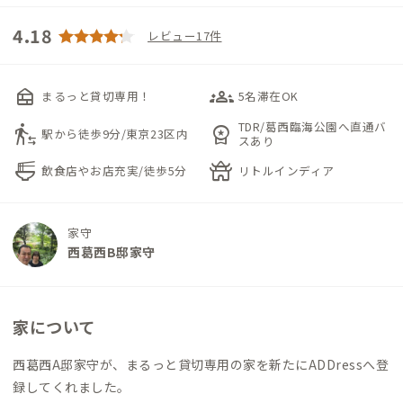
4.18
レビュー17件
nest_multi_room
groups_3
まるっと貸切専用！
5名滞在OK
TDR/葛西臨海公園へ直通バ
transfer_within_a_station
workspace_premium
駅から徒歩9分/東京23区内
スあり
ramen_dining
temple_buddhist
飲食店やお店充実/徒歩5分
リトルインディア
家守
西葛西B邸家守
家について
西葛西A邸家守が、まるっと貸切専用の家を新たにADDressへ登
録してくれました。