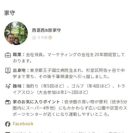
える居酒屋） ・スパイス·ラー麺 卍力 西葛西本店：徒歩7分 ・
家守
鳥繁：徒歩10分 インド料理 ・ムンバイパレス：徒歩4分（ビリ
ヤニが美味しい、インド式中華もあり） ・アムダスラビー：徒
歩7分（本場のスパイス使いを味わう南インド料理） ・インドレ
西葛西B邸家守
ストラン＆バー ムナル：徒歩7分（日本人にも食べやすいインド
その他
カレー） ・スパイスマジック カルカッタ本店：徒歩9分（「江
戸川インド人会」会長チャンドラニさんが営む北インド料理
職業：
会社役員。マーケティングの会社を20年間経営して
店）
おります。
出身地：
東京都王子国立病院生まれ、杉並区阿佐ヶ谷で中
学まで育ち、その後千葉県浦安へ引っ越しました。
趣味：
海釣り（年5回ほど）、ゴルフ（年4回ほど）、トラ
イアスロン（大会参加は年1～2回ほど）
家のお気に入りポイント：
徒歩圏の買い物が便利（徒歩5分
圏内にスーパー4件他）にもかかわらず広い公園や区営のス
ポーツセンターが近くになり運動しやすいところ。
Facebook