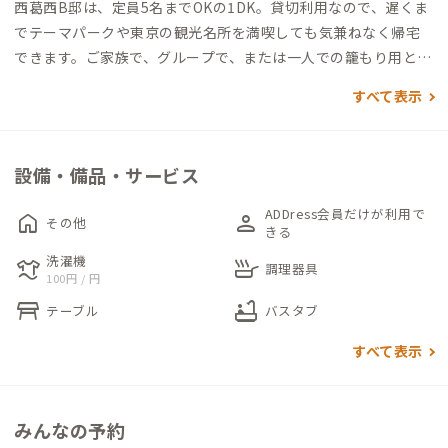
西葛西B邸は、定員5名までOKの1DK。貸切利用なので、遅くま
でテーマパークや東京の観光名所を満喫しても気兼ねなく帰宅
できます。ご家族で、グループで、または一人での籠もり用とし
て、多用途にお使いください、
すべて表示
西葛西A邸と同じビルにあるため、利便性の良さはそのまま。
徒歩5分圏内に買い物施設が揃っているため、荷物は極力コンパ
設備・備品・サービス
クトでもOK。自炊派、外食派、いずれの方も楽しめるロケーシ
ョンです。
ADDress会員だけが利用で
home
person
その他
きる
寝室として利用できる個室にはダブルベッドと同伴者用の和布
洗濯機
laundry
skillet
調理器具
100円 / 円
団をご用意、専用バルコニーがあり、明るい自然光が入ります。
table_restaurant
bathtub
バルコニーはお仕事の合間のリフレッシュや洗濯物干しにも利
テーブル
バスタブ
用できます。大人数で長期滞在する場合にはビル1階のコインラ
すべて表示
ンドリーで洗濯物を一気に片付けてしまうのもおすすめです。
テーマパークや都内の観光名所へのアクセスが良い西葛西B邸で
みんなの予約
すが、家のある江戸川区は東京23区で最大面積を誇る公園の多