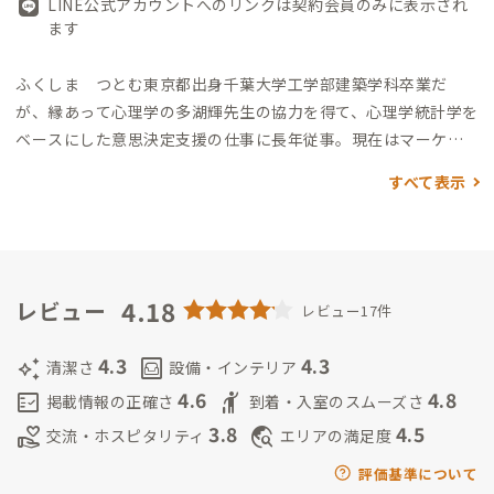
LINE公式アカウントへのリンクは契約会員のみに表示され
ます
ふくしま つとむ
東京都出身
千葉大学工学部建築学科卒業だ
が、縁あって心理学の多湖輝先生の協力を得て、心理学統計学を
ベースにした意思決定支援の仕事に長年従事。
現在はマーケテ
ィングの会社を経営（廃校利用計画作成、適性診断テスト開
すべて表示
発、ビデオ解析システム開発等）とともに、東京学芸大学大学
院で社会心理学の杉森伸吉先生に師事。「魅力的な人が育つ仕
事環境とは」をテーマに新しい切り口の職場評価の方法を検討
中。これからADDressの家守を通じての新たな交流を妻ととも
に楽しみにしています。
4.18
ふくしま ふさの
石川県出身
金沢美術工
レビュー
レビュー17件
芸大学インダストリアルデザイン卒 腕時計のメーカーやアク
セサリーメーカーでデザイン及びマーチャンダイジング業務に
4.3
4.3
auto_awesome
living
清潔さ
設備・インテリア
従事、結婚し3人の子育て後、工作教室やアート制作活動中。
4.6
4.8
fact_check
hail
掲載情報の正確さ
到着・入室のスムーズさ
3.8
4.5
volunteer_activism
travel_explore
交流・ホスピタリティ
エリアの満足度
評価基準について