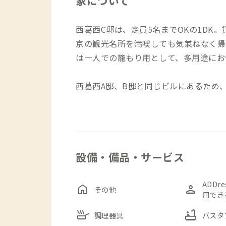
家について
西葛西C邸は、定員5名までOKの1DK
京の観光名所を満喫しても気兼ねなく帰
は一人での籠もり用として、多用途にお
西葛西A邸、B邸と同じビルにあるため
徒歩5分圏内に買い物施設が揃っている
派、外食派、いずれの方も楽しめるロケ
寝室として利用できる個室にはダブルベ
設備・備品・サービス
ルコニーがあり、明るい自然光が入りま
シュにも利用できます。
ADDr
home
person
その他
用でき
テーマパークや都内の観光名所へのアク
skillet
bathtub
川区は東京23区で最大面積を誇る公園
調理器具
バスタ