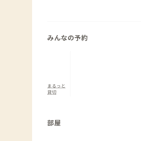
で、水辺もある公園がいくつもあります
軽にプールや卓球、バドミントンも楽し
▼寝室について
洋室（定員5名）：ダブルベッド×1/和
みんなの予約
まるっと
貸切
部屋