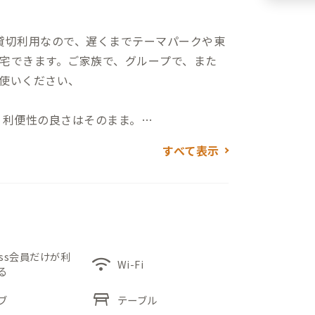
。貸切利用なので、遅くまでテーマパークや東
宅できます。ご家族で、グループで、また
使いください、
、利便性の良さはそのまま。
ため、荷物は極力コンパクトでもOK。自炊
すべて表示
ーションです。
ッドと同伴者用の和布団をご用意、専用バ
す。バルコニーはお仕事の合間のリフレッ
ess会員だけが利
wifi
Wi-Fi
る
セスが良い西葛西C邸ですが、家のある江戸
table_restaurant
の多さも魅力。ふらっと外を歩いてみるだけ
ブ
テーブル