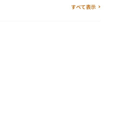
。また、徒歩4分のスポーツセンターでは気
すべて表示
めます。
布団×3