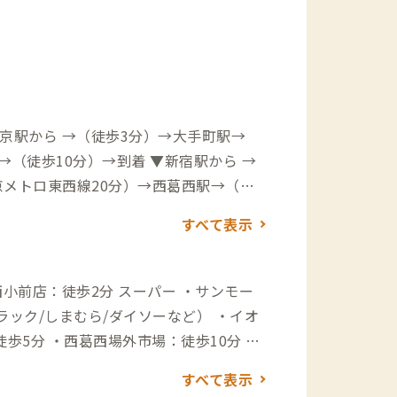
京駅から →（徒歩3分）→大手町駅→
→（徒歩10分）→到着 ▼新宿駅から →
京メトロ東西線20分）→西葛西駅→（徒
ス24分）→宇喜田→（徒歩6分）→到着
すべて表示
分）→葛西駅→（徒歩20分）→到着 ▼東
→（電車3分）→葛西臨海公園駅→（バス
着 →（バス23分）→葛西駅→（徒歩20
2分 スーパー ・サンモー
ラック/しまむら/ダイソーなど） ・イオ
（一般道20分）→到着
歩5分 ・西葛西場外市場：徒歩10分 デ
 飲食店 ・定食 稲：徒
すべて表示
酒屋 笑じろー：徒歩4分（歌える居酒