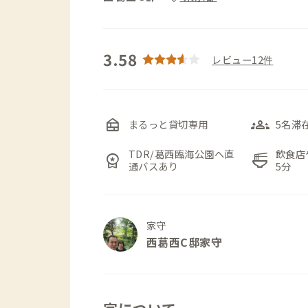
3.58
レビュー12件
nest_multi_room
groups_3
まるっと貸切専用
5名滞
TDR/葛西臨海公園へ直
飲食店
workspace_premium
ramen_dining
通バスあり
5分
家守
西葛西C邸家守