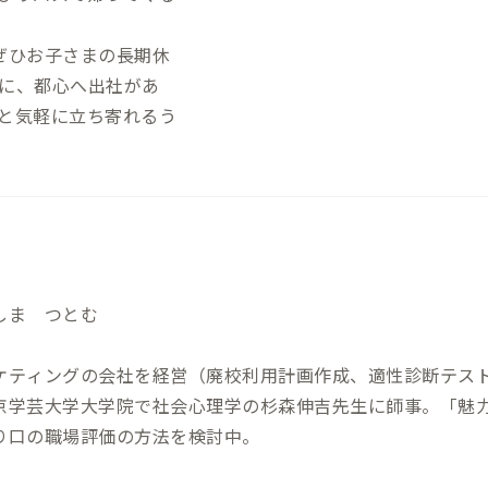
屋） ・スパイス·ラー麺 卍力 西葛西本店
料理 ・ムンバイパレス：徒歩4分（
ぜひお子さまの長期休
り） ・アムダスラビー：徒歩7分（
に、都心へ出社があ
理） ・インドレストラン＆バー ムナ
と気軽に立ち寄れるう
ドカレー） ・スパイスマジック カル
会」会長チャンドラニさんが営む北イ
しま つとむ
ケティングの会社を経営（廃校利用計画作成、適性診断テス
京学芸大学大学院で社会心理学の杉森伸吉先生に師事。「魅
り口の職場評価の方法を検討中。