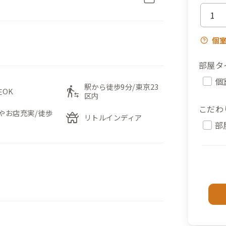
個
部屋タ
個
駅から徒歩9分/東京23
transfer_within_a_station
在OK
区内
こだわ
やお店充実/徒歩
temple_buddhist
リトルインディア
部