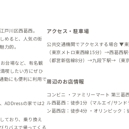
江戸川区西葛西。
アクセス・駐車場
しめると、人気の街
公共交通機関でアクセスする場合 ▼東
魅力的。
（東京メトロ東西線15分）→西葛西駅
（都営新宿線8分）→九段下駅→（東
、お台場など、有名観
歩10分）→到着 ▼亀戸駅から →（バ
を満喫したい方にぜひ
▼羽田空港から →（リムジンバス30
通勤にも便利に利用で
周辺のお店情報
京ディズニーランド（舞浜駅）から 
16分）→西葛西駅→（徒歩10分）→到
コンビニ ・ファミリーマート 第三葛西小前店：徒歩
分）→到着 車でアクセスする場合 ▼東京駅から →（一般道30分）→到着 ▼東
ル西葛西：徒歩1分（マルエイ/サンド
DDressの家では2
京ディズニーランド（舞浜駅）から →
ン葛西店：徒歩4分 ・オリンピック：徒
ィスカウントストア ・ドン・キホーテ葛西店：徒歩4分
しており、乗り換え
歩2分（ランチタイムのみ営業） ・居
びりバスで帰ってくる