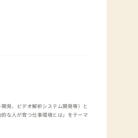
：徒歩7分 ・鳥繁：徒歩10分 インド
ビリヤニが美味しい、インド式中華もあ
本場のスパイス使いを味わう南インド料
ル：徒歩7分（日本人にも食べやすいイン
カッタ本店：徒歩9分（「江戸川インド人
ンド料理店）
ト開発、ビデオ解析システム開発等）と
力的な人が育つ仕事環境とは」をテーマ