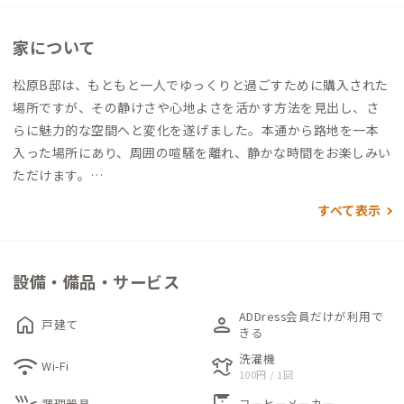
家について
松原B邸は、もともと一人でゆっくりと過ごすために購入された
場所ですが、その静けさや心地よさを活かす方法を見出し、さ
らに魅力的な空間へと変化を遂げました。本通から路地を一本
入った場所にあり、周囲の喧騒を離れ、静かな時間をお楽しみい
ただけます。
家の中には茶道具が用意されており、茶筅（ちゃせん）を使って
すべて表示
お茶を点てるひとときを味わえます。家守と共に、心温まる交流
の時間が広がるのもこの家ならではの魅力です。
廊下の奥にはキッチンとリビングがあり、その先には続き間の和
設備・備品・サービス
室が二部屋。畳の上でのんびりとくつろげる空間は、小さなお
子様連れのご家族にもぴったりです。
ADDress会員だけが利用で
home
person
戸建て
2階には洋室と和室がそれぞれあり、どちらの部屋からも素晴ら
きる
しい眺望を楽しめます。南側には広く明るいベランダがあり、開
洗濯機
wifi
laundry
Wi-Fi
100円 / 1回
放感あふれる空間でリラックスできるのも魅力のひとつ。さら
に、1階と2階の共用スペースには丸テーブルがあり、自由にご
調理器具
コーヒーメーカー