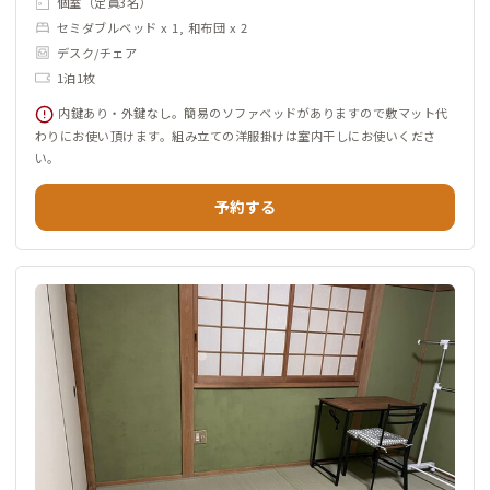
個室（定員3名）
セミダブルベッド x 1, 和布団 x 2
デスク/チェア
1泊1枚
内鍵あり・外鍵なし。簡易のソファベッドがありますので敷マット代
わりにお使い頂けます。組み立ての洋服掛けは室内干しにお使いくださ
い。
予約する