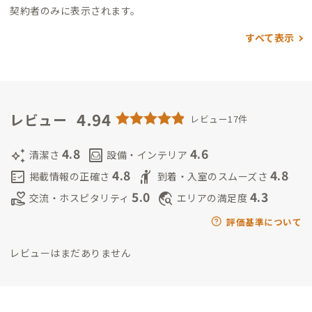
契約者のみに表示されます。
すべて表示
4.94
レビュー
レビュー17件
4.8
4.6
auto_awesome
living
清潔さ
設備・インテリア
4.8
4.8
fact_check
hail
掲載情報の正確さ
到着・入室のスムーズさ
5.0
4.3
volunteer_activism
travel_explore
交流・ホスピタリティ
エリアの満足度
評価基準について
レビューはまだありません