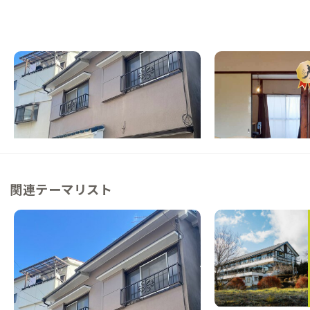
松原A邸
藤井寺A邸
大阪府
戸建て
大阪府
その他
【駅徒歩7分】昭和レトロな商店街、下町の
【新大阪駅から50分
閑静な住宅街に滞在
1組限定の家
この家からの距離 1km
この家からの距離 5km
関連テーマリスト