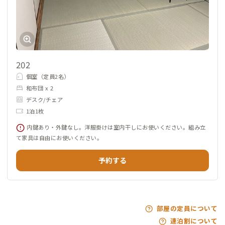
202
個室（定員2名）
和布団 x 2
デスク/チェア
1泊1枚
内鍵あり・外鍵なし。洋服掛けは室内干しにお使いください。組み立
て家具は自由にお使いください。
予約する
部屋の定員について
連泊割について