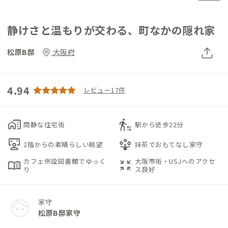
静けさと温もりが交わる、町なかの隠れ家
松原B邸
大阪府
4.94
レビュー17件
home_work
transfer_within_a_station
閑静な住宅街
駅から徒歩22分
interactive_space
person_play
2階からの素晴らしい眺望
抹茶でおもてなし家守
カフェ併設図書館でゆっく
大阪市街・USJへのアクセ
menu_book
zoom_in_map
り
ス良好
家守
松原B邸家守