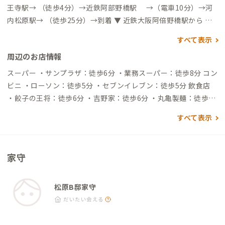
王寺駅→ （徒歩4分）→近鉄阿部野橋駅 →（電車10分）→河
内松原駅→ （徒歩25分）→到着 ▼ 近鉄大阪阿倍野橋駅から
→（電車9分）河内松原駅→（徒歩22分）→到着 自動車でアク
すべて表示
セスする場合 ▼関西空港から →（高速道45分）→三宅IC→
周辺のお店情報
（一般道5分）→到着 ▼ 近鉄大阪阿倍野橋駅から →（一般道2
0分）→到着
スーパー ・サンプラザ：徒歩6分 ・業務スーパー：徒歩8分 コン
ビニ ・ローソン：徒歩5分 ・セブンイレブン：徒歩5分 飲食店
・餃子の王将：徒歩6分 ・吉野家：徒歩6分 ・丸亀製麺：徒歩7
分
すべて表示
家守
松原B邸家守
だいたい会える