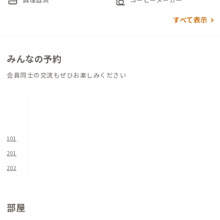
skillet
coffee_maker
利用いただけます。
すべて表示
家全体が、落ち着きと交流のバランスを絶妙に保つ、誰もが心地
よく過ごせる場所です。
みんなの予約
会員同士の交流もぜひお楽しみください
101
201
202
部屋