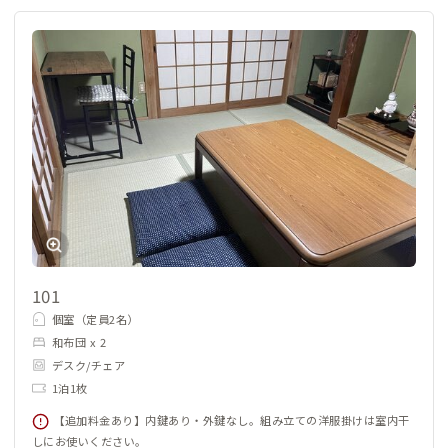
101
個室（定員2名）
和布団 x 2
デスク/チェア
1泊1枚
【追加料金あり】内鍵あり・外鍵なし。組み立ての洋服掛けは室内干
しにお使いください。