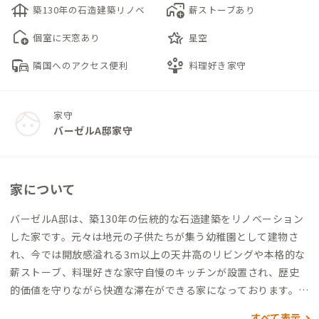
foundation
add_home_work
築130年の石造建築リノベ
薪ストーブあり
add_home
hotel_class
個室に天窓あり
星空
commute
person_play
隣国へのアクセス便利
料理好き家守
家守
バーゼルA邸家守
家について
バーゼルA邸は、築130年の伝統的な石造建築をリノベーション
した家です。元々は地元の子供たちが集う幼稚園として建物さ
れ、今では開放感溢れる3m以上の天井高のリビングや本格的な
薪ストーブ、料理好きな家守自慢のキッチンが設置され、歴史
的価値を守りながら快適な滞在ができる家になっております。
バーゼルA邸の地域は高台にあり、美しい星空が広がります。ま
すべて表示