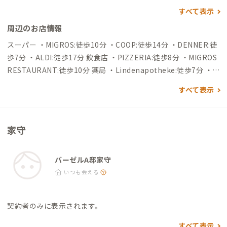
→到着 ▼ユーロエアポート・バーゼル=ミュールーズ空港から
すべて表示
→（バス17分）→Bahnhof SBB→（電車13分）→Frenkend
周辺のお店情報
orf-Füllinsdorf→（徒歩20分）→到着 自動車でアクセスする場
合 ▼チューリッヒ国際空港から →（一般道50分）→到着 ▼ユー
スーパー ・MIGROS:徒歩10分 ・COOP:徒歩14分 ・DENNER:徒
ロエアポート・バーゼル=ミュールーズ空港から →（一般道20
歩7分 ・ALDI:徒歩17分 飲食店 ・PIZZERIA:徒歩8分 ・MIGROS
分）→到着
RESTAURANT:徒歩10分 薬局 ・Lindenapotheke:徒歩7分 ・dr
opa drogerie:徒歩8分 銀行・郵便局 ・BLKB（銀行）:徒歩9分
すべて表示
・POST（郵便局）:徒歩8分
家守
バーゼルA邸家守
いつも会える
契約者のみに表示されます。
すべて表示