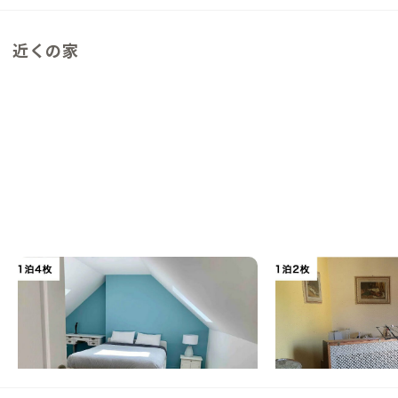
近くの家
ムードンA邸
ピストイアA邸
フランス
戸建て
イタリア
その他
【アクセス良好】セーヌ川沿いの穏やかな町
【フィレンツェまで1
並みに佇む家
温泉と音楽の街
この家からの距離 433km
この家からの距離 467km