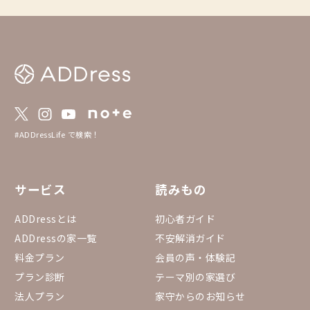
＝＝＝＝＝＝＝＝＝＝＝＝＝＝＝＝＝＝＝＝
＝＝＝ ＝＝＝＝＝＝＝＝＝＝＝＝＝＝＝＝
＝＝＝＝＝＝＝＝＝＝＝＝＝＝ 〜ADDress
の海外拠点〜 ・海外居住の日本人家守の自
宅や空き家に滞在ができる！ ・国内拠点と
異なり、複数枚のチケットで1泊の滞在とな
ります。 ・予約リクエストの際は、時差の
関係で返信は遅れる場合がございますのであ
らかじめご了承ください。 〜海外拠点の予
約における注意事項〜 ・正確な住所は、家
守の予約承認メッセージと入室情報にてお知
#ADDressLife で検索！
らせしております。 ・Googleマップのピン
の位置も近隣の別の場所に設定しておりま
す。 ＝＝＝＝＝＝＝＝＝＝＝＝＝＝＝＝＝
＝＝＝＝＝＝＝＝＝＝＝＝＝ ＝＝＝＝＝＝
サービス
読みもの
＝＝＝＝＝＝＝＝＝＝＝＝＝＝＝＝＝＝＝＝
＝＝＝＝
ADDressとは
初心者ガイド
ADDressの家一覧
不安解消ガイド
料金プラン
会員の声・体験記
プラン診断
テーマ別の家選び
法人プラン
家守からのお知らせ