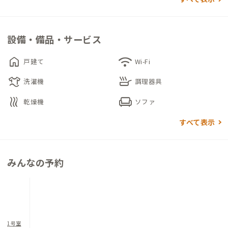
た、個室には大きな天窓が2枚あり、夜はベッドで横になり星空
を眺めながらリラックスできます。
設備・備品・サービス
home
wifi
戸建て
Wi-Fi
laundry
skillet
洗濯機
調理器具
heat
chair
乾燥機
ソファ
すべて表示
みんなの予約
1号室