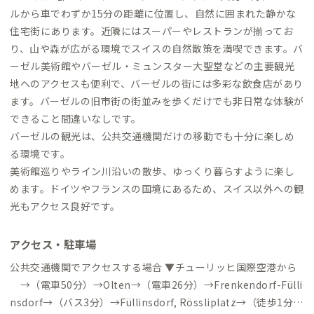
ルから車でわずか15分の距離に位置し、自然に囲まれた静かな
住宅街にあります。近隣にはスーパーやレストランが揃ってお
り、山や森が広がる環境でスイスの自然散策を満喫できます。バ
ーゼル美術館やバーゼル・ミュンスター大聖堂などの主要観光
地へのアクセスも便利で、バーゼルの街には多彩な飲食店があり
ます。バーゼルの旧市街の街並みを歩くだけでも非日常な体験が
できること間違いなしです。
バーゼルの観光は、公共交通機関だけの移動でも十分に楽しめ
る環境です。
美術館巡りやライン川沿いの散歩、ゆっくり暮らすように楽し
めます。ドイツやフランスの国境にあるため、スイス以外への観
光もアクセス良好です。
アクセス・駐車場
公共交通機関でアクセスする場合 ▼チューリッヒ国際空港から
→（電車50分）→Olten→（電車26分）→Frenkendorf-Fülli
nsdorf→（バス3分）→Füllinsdorf, Rössliplatz→（徒歩1分）