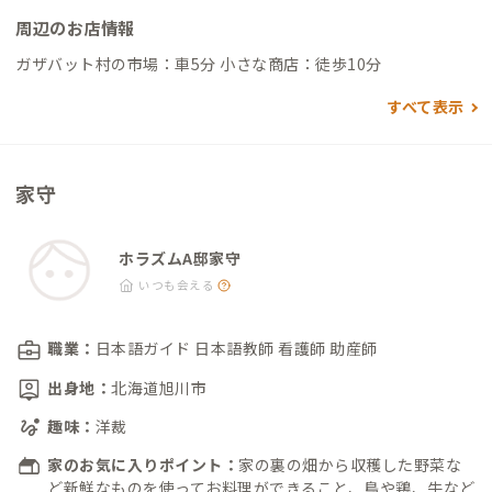
周辺のお店情報
ガザバット村の市場：車5分 小さな商店：徒歩10分
すべて表示
家守
ホラズムA邸家守
いつも会える
職業：
日本語ガイド 日本語教師 看護師 助産師
出身地：
北海道旭川市
趣味：
洋裁
家のお気に入りポイント：
家の裏の畑から収穫した野菜な
ど新鮮なものを使ってお料理ができること、鳥や鶏、牛など