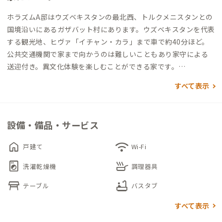
ホラズムA邸はウズベキスタンの最北西、トルクメニスタンとの
国境沿いにあるガザバット村にあります。ウズベキスタンを代表
する観光地、ヒヴァ「イチャン・カラ」まで車で約40分ほど。
公共交通機関で家まで向かうのは難しいこともあり家守による
送迎付き。異文化体験を楽しむことができる家です。
すべて表示
オプションでパン作り体験、ウズベキスタン料理作り体験、牛
の乳搾り体験、命の授業（鶏や羊の解体ワークショップ）、9月
から10月限定で綿摘み体験などができます。
設備・備品・サービス
ウズベキスタンで、ウズベキスタンの人々と交流しながら、生活
や文化に触れたいという方におすすめです。
home
wifi
戸建て
Wi-Fi
ヒヴァのあるホラズム州にたった1人在住する日本人家守が滞在
local_laundry_service
skillet
をサポートしてくれます。
洗濯乾燥機
調理器具
table_restaurant
bathtub
テーブル
バスタブ
すべて表示