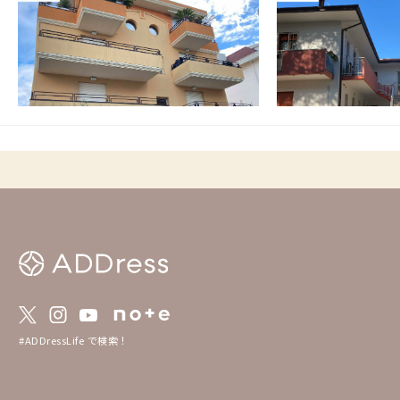
イタリア
その他
イタリア
その他
【ビーチまで徒歩5分】アドリア海に面した
【ビーチまで徒歩15
リゾート地にある家
活が満喫できる家
この家からの距離 3834km
この家からの距離 3834k
#ADDressLife で検索！