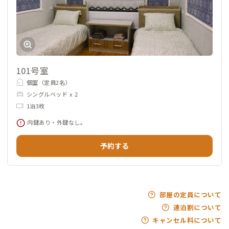
101号室
個室（定員2名）
シングルベッド x 2
1泊3枚
内鍵あり・外鍵なし。
予約する
部屋の定員について
連泊割について
キャンセル料について