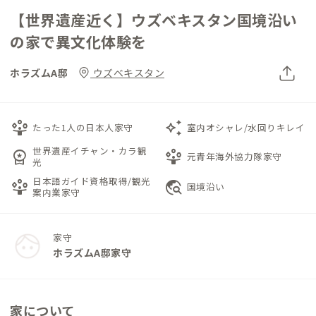
【世界遺産近く】ウズベキスタン国境沿い
の家で異文化体験を
ホラズムA邸
ウズベキスタン
person_play
auto_awesome
たった1人の日本人家守
室内オシャレ/水回りキレイ
世界遺産イチャン・カラ観
workspace_premium
person_play
元青年海外協力隊家守
光
日本語ガイド資格取得/観光
person_play
travel_explore
国境沿い
案内業家守
家守
ホラズムA邸家守
家について