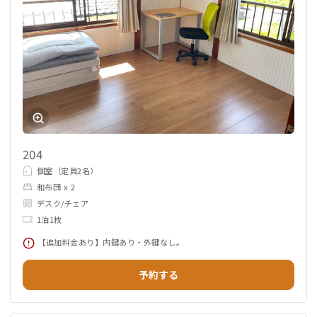
204
個室（定員2名）
和布団 x 2
デスク/チェア
1泊1枚
【追加料金あり】内鍵あり・外鍵なし。
予約する