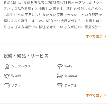
五島C邸は、長崎県五島市に2023年4月1日オープンした「シェ
アハウスBAY五島」と提携した家です。移住を検討しながらも、
お試し住宅の不足によりなかなか実現できない、という問題を
解決すべく誕生しました。ADDress会員以外にも、五島をはじ
めさまざまな場所での移住を考えている方が訪れ、意見交流の
場としても楽しめます。
すべて表示
五島C邸は、空港や福江港、中心街にもほど近く、島では珍しい
買い物や食事が徒歩で完結できるエリアに位置しています。コン
設備・備品・サービス
ビニやスーパーが徒歩10分圏内にあり、自炊・外食どちらも便
利です。
home
wifi
シェアハウス
Wi-Fi
laundry
skillet
玄関を入ると左手に共有スペースであるリビング・ダイニン
洗濯機
調理器具
グ・キッチンがあります。広々としたリビングにはプロジェクタ
chair
table_restaurant
ソファ
テーブル
ーがあり、家守や他の会員との交流の時間をより楽しく過ごツー
ルとして利用できます。
すべて表示
個室は2階にあります。デスクとチェア、延長コードが備わり、