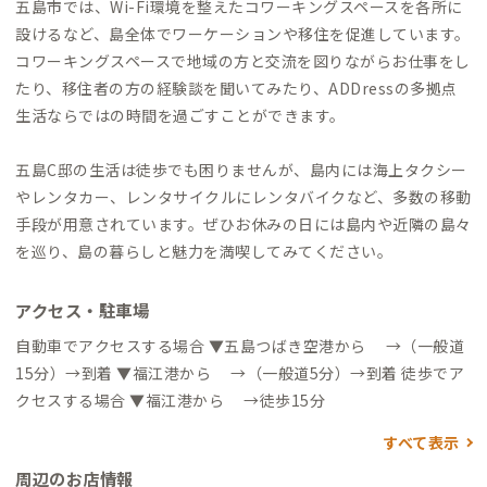
五島市では、Wi-Fi環境を整えたコワーキングスペースを各所に
設けるなど、島全体でワーケーションや移住を促進しています。
コワーキングスペースで地域の方と交流を図りながらお仕事をし
たり、移住者の方の経験談を聞いてみたり、ADDressの多拠点
生活ならではの時間を過ごすことができます。
五島C邸の生活は徒歩でも困りませんが、島内には海上タクシー
やレンタカー、レンタサイクルにレンタバイクなど、多数の移動
手段が用意されています。ぜひお休みの日には島内や近隣の島々
を巡り、島の暮らしと魅力を満喫してみてください。
アクセス・駐車場
自動車でアクセスする場合 ▼五島つばき空港から →（一般道
15分）→到着 ▼福江港から →（一般道5分）→到着 徒歩でア
クセスする場合 ▼福江港から →徒歩15分
すべて表示
周辺のお店情報