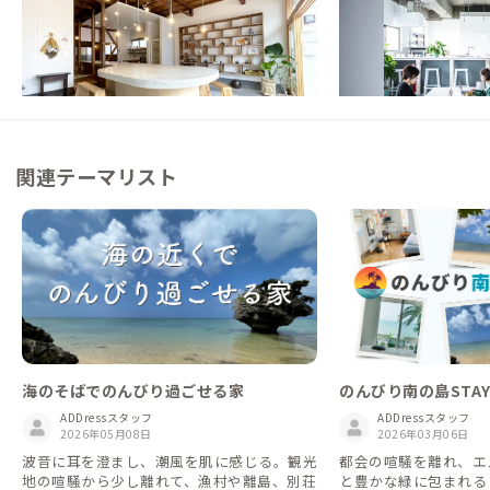
【元・毛糸店】商店街にある地域密着シェア
【港から徒歩10分/船
スペースのある家
可】まるで海で暮らす
で、地域と暮らす生活
この家からの距離 0km
この家からの距離 1km
関連テーマリスト
海のそばでのんびり過ごせる家
のんびり南の島STA
ADDressスタッフ
ADDressスタッフ
2026年05月08日
2026年03月06日
波音に耳を澄まし、潮風を肌に感じる。観光
都会の喧騒を離れ、エ
地の喧騒から少し離れて、漁村や離島、別荘
と豊かな緑に包まれる