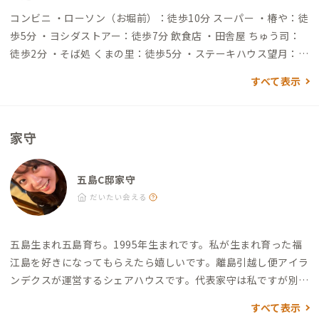
コンビニ ・ローソン（お堀前）：徒歩10分 スーパー ・椿や：徒
歩5分 ・ヨシダストアー：徒歩7分 飲食店 ・田舎屋 ちゅう司：
徒歩2分 ・そば処 くまの里：徒歩5分 ・ステーキハウス望月：徒
歩7分
すべて表示
家守
五島C邸家守
だいたい会える
五島生まれ五島育ち。1995年生まれです。
私が生まれ育った福
江島を好きになってもらえたら嬉しいです。
離島引越し便アイラ
ンデクスが運営するシェアハウスです。
代表家守は私ですが別の
スタッフが対応する場合もあります。
まだまだスタートしたばか
すべて表示
りですがアットホームな空間づくりを目指しています。
良い出会