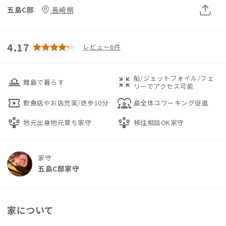
五島C邸
長崎県
4.17
レビュー6件
船/ジェットフォイル/フェ
houseboat
zoom_in_map
離島で暮らす
リーでアクセス可能
local_activity
diversity_1
飲食店やお店充実/徒歩10分
島全体コワーキング促進
person_play
person_play
地元出身地元育ち家守
移住相談OK家守
家守
五島C邸家守
家について