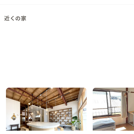
近くの家
五島B邸
五島C邸
長崎県
シェアハウス
長崎県
シェアハウス
【元・毛糸店】商店街にある地域密着シェア
【港から徒歩15分】
スペースのある家
徒歩で完結できる島の
この家からの距離 0km
この家からの距離 1km