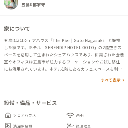
五島D邸家守
家について
五島D邸はシェアハウス「The Pier | Goto Nagasaki」と提携
した家です。ホテル「SERENDIP HOTEL GOTO」の2階空きス
ペースを活用して生まれたシェアハウスであり、併設された会議
室やオフィスは五島市が注力するワーケーションやお試し移住
にも活用されています。ホテル1階にあるカフェスペースも利用
可能なため、シェアハウスの住民だけでなく、ホテルに宿泊す
すべて表示
る方や地元の方との交流も楽しめます。
「都会に住んでいても憧れる場所」を目指しているという洗練
設備・備品・サービス
された内装は、コンクリートのグレーの壁に、ブルーと白のイ
ンテリアでまとめられています。どこか海と空を思わせるような
home
wifi
シェアハウス
Wi-Fi
共有スペースは、五島の桟橋をイメージしたベンチ兼テーブル
local_laundry_service
skillet
が特徴的。思い思いの場所で作業をしたり、みんなで集まって食
洗濯乾燥機
調理器具