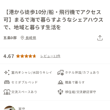
【港から徒歩10分/船・飛行機でアクセス
可】まるで海で暮らすようなシェアハウス
で、地域と暮らす生活を
五島D邸
長崎県
4.67
レビュー12件
auto_awesome
add_home_work
室内オシャレ/水回りキレイ
ホテル併設/カフェあり
king_bed
houseboat
セミダブルベッド
離島で暮らす
diversity_1
person_play
交流スペースあり
移住組/交流歓迎家守
家守