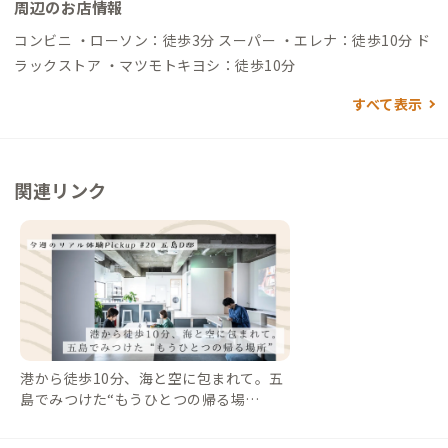
周辺のお店情報
福江港→（徒歩10分）→到着 自動車でアクセスする場合 ▼福江
空港から →（一般道7分）→到着 ▼長崎市内から →（一般
コンビニ ・ローソン：徒歩3分 スーパー ・エレナ：徒歩10分 ド
道10分）→長崎港ターミナル→（フェリー1時間50分）→福江港
ラックストア ・マツモトキヨシ：徒歩10分
ターミナル→（一般道7分）→到着 ▼博多方面から →（高速
すべて表示
道1時間50分）→長崎港ターミナル→（フェリー1時間50分）→
福江港ターミナル→（一般道7分）→到着 ※福江港、長崎空港、
長崎駅周辺にてトヨタレンタカーやニッポンレンタカーなど、レ
ンタカー会社が各社あります お車での移動を検討されている方
関連リンク
は参考にしてください
港から徒歩10分、海と空に包まれて。五
島でみつけた“もうひとつの帰る場
所”【今週のPickup #20 五島D邸】｜#A
DDressLife（アドレスライフ）