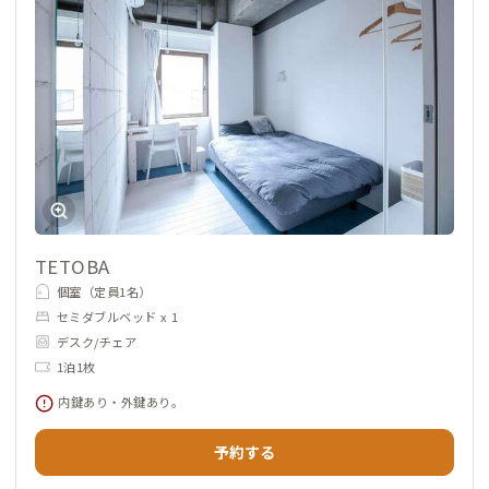
TETOBA
個室（定員1名）
セミダブルベッド x 1
デスク/チェア
1泊1枚
内鍵あり・外鍵あり。
予約する