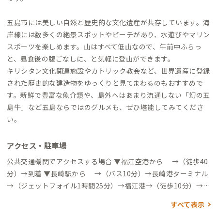
五島市には美しい自然と歴史的な文化遺産が共存しています。海
岸線には数多くの絶景スポットやビーチがあり、水遊びやマリン
スポーツを楽しめます。山はすべて低山なので、午前中ふらっ
と、昼食後の腹ごなしに、と気軽に登山ができます。
キリシタン文化関連施設やカトリック教会など、世界遺産に登録
された歴史的な建造物をゆっくりと見てまわるのもおすすめで
す。新鮮で豊富な魚介類や、島外へはあまり流通しない「幻の五
島牛」など五島ならではのグルメも、ぜひ堪能してみてくださ
い。
アクセス・駐車場
公共交通機関でアクセスする場合 ▼福江空港から →（徒歩40
分）→到着 ▼長崎駅から →（バス10分）→長崎港ターミナル
→（ジェットフォイル1時間25分）→福江港→（徒歩10分）→到
着 ▼長崎空港から →（リムジンバス40分）→大波止→（徒歩
すべて表示
10分）→長崎港ターミナル→（ジェットフォイル1時間25分）→