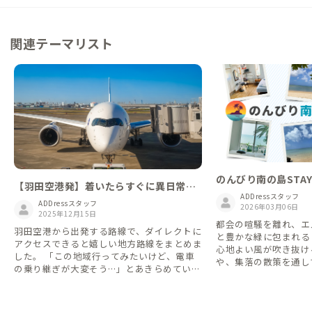
関連テーマリスト
のんびり南の島STA
【羽田空港発】着いたらすぐに異日常！
ADDressスタッフ
新たな土地へはフライトで叶えよう🛫
ADDressスタッフ
2026年03月06日
2025年12月15日
都会の喧騒を離れ、エ
羽田空港から出発する路線で、ダイレクトに
と豊かな緑に包まれる
アクセスできると嬉しい地方路線をまとめま
心地よい風が吹き抜け
した。 「この地域行ってみたいけど、電車
や、集落の散策を通し
の乗り継ぎが大変そう…」とあきらめていて
沢な時間を過ごしてみ
も、飛行機利用なら意外にも近く感じるかも
しれませんね👌 ※情報は2025年4月時点の
ものになります