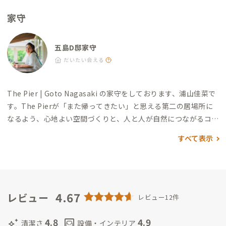
家守
五島D邸家守
だいたい会える
The Pier | Goto Nagasaki の家守をしております、浦山佳菜で
す。
The Pierが「また帰ってきたい」と思える第二の居場所に
なるよう、心地よい空間づくりと、人と人が自然につながるコミ
ュニティづくりを大切にしています。
私はこれまでコミュニティ
すべて表示
マネージャーとしてデジタルノマドの誘致活動を2年ほど行って
おり、世界、日本各地を巡ってきました。その中で、場所ではな
く「人とのつながり」が、旅や暮らしを特別なものにしてくれ
ることを実感しました。
だからこそ、この五島でも、島の暮ら
しや自然、ローカルとの出会いを通して、一人ひとりにとって忘
4.67
レビュー
レビュー12件
れられない時間を届けたいと思っています。
The Pierで過ごす
時間が、皆さまにとって「また帰ってきたい」と思える大切な
4.8
4.9
auto_awesome
living
清潔さ
設備・インテリア