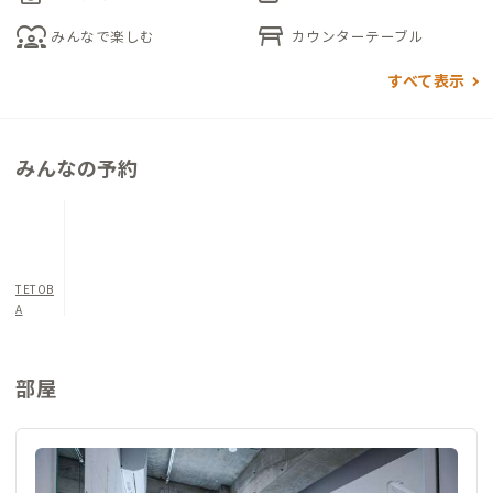
事したり、壁がスクリーンになるプロジェクターで五島の思い出
diversity_1
table_restaurant
みんなで楽しむ
カウンターテーブル
上映会をしたり、思い出を育む空間です。キッチンや水回りの共
有スペースも機能的かつ清潔で、おしゃれな空間です。
すべて表示
共有スペースと同じ色合いの個室は、ゆったりセミダブルのベ
ッドが置かれています。海に包まれているような気持ちでお休み
みんなの予約
になってください。
朝起きたらすぐ近くのビーチで深呼吸をして1日を開始。お好き
な場所でお仕事をしたら、夕方には地元の方やシェアハウスの
TETOB
滞在者と夕食の準備を。非日常が日常になる、島の暮らしが待
A
っています。
部屋