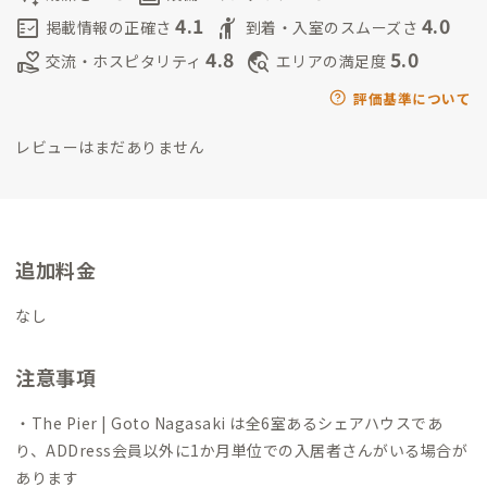
思い出になりますように。心を込めてお迎えします。
4.1
4.0
fact_check
hail
掲載情報の正確さ
到着・入室のスムーズさ
4.8
5.0
volunteer_activism
travel_explore
交流・ホスピタリティ
エリアの満足度
評価基準について
レビューはまだありません
追加料金
なし
注意事項
・The Pier | Goto Nagasaki は全6室あるシェアハウスであ
り、ADDress会員以外に1か月単位での入居者さんがいる場合が
あります