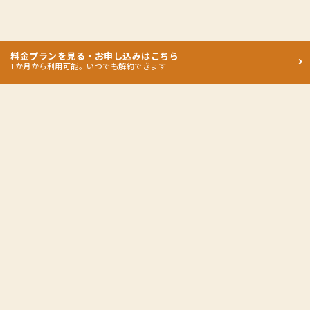
料金プランを見る・お申し込みはこちら
1か月から利用可能。いつでも解約できます
#ADDressLife で検索！