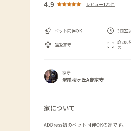
4.9
レビュー122件
sound_detection_dog_barking
counter_3
ペット同伴OK
3個室
庭20
person_play
fullscreen
猫愛家守
ス
家守
聖蹟桜ヶ丘A邸家守
家について
ADDress初のペット同伴OKの家です。