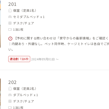
201
個室（定員1名）
セミダブルベッド x 1
デスク/チェア
1泊1枚
【予約に関する問い合わせは「家守からの最新情報」をご確認く
｜内鍵あり・外鍵なし。ペット同伴時、ケージとトイレは各自でご
い。
連泊割
7泊6枚
2024年09月01日 ～
202
個室（定員2名）
ダブルベッド x 1
デスク/チェア
1泊1枚