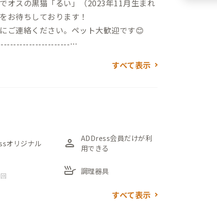
オスの黒猫「るい」（2023年11月生まれ
をお待ちしております！
にご連絡ください。ペット大歓迎です😊
-----------------------
すべて表示
をお願いしております。
はご案内を省きますので門限はございませ
ジまたは個別メールにてご連絡いたしま
-----------------------
ADDress会員だけが利
person
essオリジナル
用できる
駅から徒歩19分。静かな住宅街に佇む、昭
skillet
調理器具
 回
黒いブロック塀が目印です。
すべて表示
ます。天気が良く、過ごしやすい季節であれ