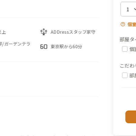
個
person_play
以上
ADDressスタッフ家守
部屋タ
0坪/ガーデンテラ
60fps
東京駅から60分
個
こだわ
部