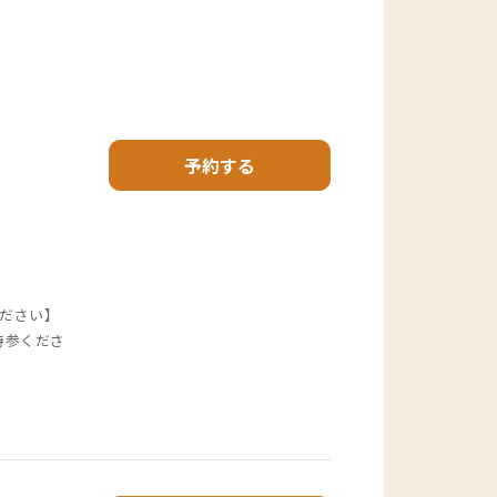
予約する
ださい】
持参くださ