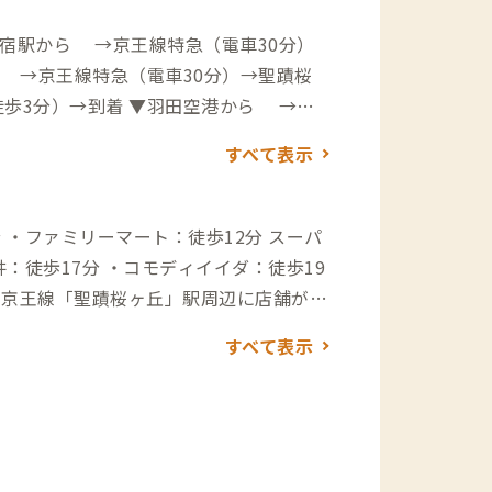
新宿駅から →京王線特急（電車30分）
 →京王線特急（電車30分）→聖蹟桜
着 ▼羽田空港から →
駅→（徒歩19分）→到着 →（高速バス
すべて表示
分）→対鴎荘前→（徒歩3分）→到着 自
→（高速道18分）→稲城IC→（一般道1
道38分）→稲城IC→（一般道13分）→
ファミリーマート：徒歩12分 スーパ
井：徒歩17分 ・コモディイイダ：徒歩19
7：徒歩11分 ・星乃珈琲店：徒歩11分
すべて表示
ときの
場 ・桜ヶ丘カントリークラブ：車3分