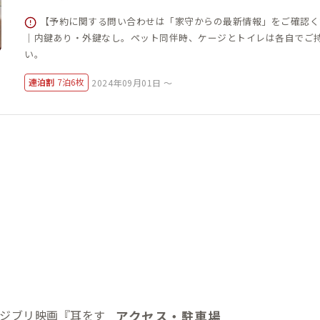
【予約に関する問い合わせは「家守からの最新情報」をご確認く
｜内鍵あり・外鍵なし。ペット同伴時、ケージとトイレは各自でご
い。
連泊割
7泊6枚
2024年09月01日 ～
ジブリ映画『耳をす
アクセス・駐車場