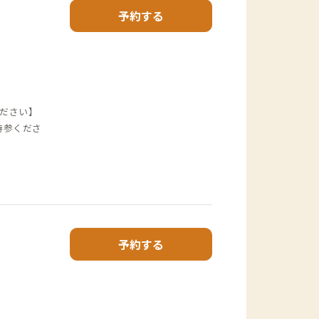
予約する
ださい】
持参くださ
予約する