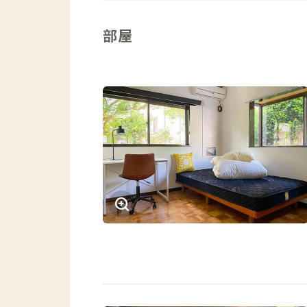
ば、ここで読書をしたり仕事をしたりも
部屋
キッチンの黄色い壁が特徴的なコリビン
ルが構えています。朝・昼・晩の食事時
グは交流の場にしたいので、食事時のテ
の作業台の下には食品棚があり、各個室
るスペースがあります。
1階奥の納戸スペースにリネン棚や消耗
各個室にはデスク＆チェアがあるので、
ただし、古い民家なのでオンライン会議
さい。必ずヘッドホンをしましょう。
広い庭には物干し台が6本用意している
す（脱衣所にはガス衣類乾燥機がありま