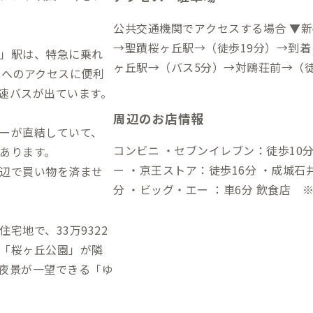
公共交通機関でアクセスする場合 ▼
→聖蹟桜ヶ丘駅→（徒歩19分）→到着
」駅は、特急に乗れ
ヶ丘駅→（バス5分）→対鴎荘前→（徒歩3分）→到
心へのアクセスに便利
（高速バス1時間20分）→聖蹟桜ヶ丘
速バスが出ています。
1時間20分）→聖蹟桜ヶ丘駅→（バス5
周辺のお店情報
動車でアクセスする場合 ▼新宿から 
ーが直結していて、
3分）→到着 ▼羽田空港から →（高速
コンビニ ・セブンイレブン：徒歩10分 ・
あります。
到着
ー ・京王ストア：徒歩16分 ・成城石
辺で買い物を済ませ
分 ・ビッグ・エー ：車6分 飲食店 ※京王線「聖蹟桜ヶ丘」駅周辺に店舗が密
集しています。 ・カフェドフルリュス2
・UBRIACO（ウブリアーコ）：徒歩15分 温泉 ・稲城天然温泉 季乃彩「
宅地で、33万9322
いろどり」：車7分 ゴルフ
「桜ヶ丘公園」が隣
夜景が一望できる「ゆ