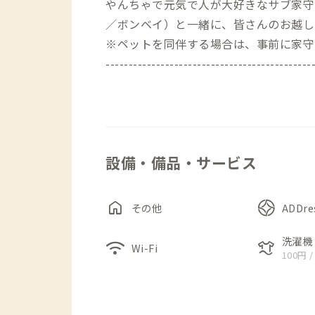
やんちゃで元気で人が大好きなサブ家守で
／ボンベイ）と一緒に、皆さんのお越し
※ペットを同伴する場合は、事前に家守
---------------------------------------------
【初回入室について】
初めて利用される際は21時までの到着
※2日目以降、2回目以降につきまして
ん。
設備・備品・サービス
※家守不在の場合は、予約承認メッセー
す。
---------------------------------------------
home
その他
ADDr
京王線の特急が停車する「聖蹟桜ヶ丘」
洗濯機
wifi
laundry
Wi-Fi
100円 /
和レトロな可愛らしい外観のお家です。
200坪の庭にはガーデンテラスがあり