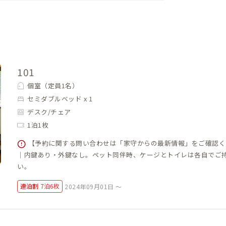
できます。
グスペースには、5名が座れる大きなテーブ
には会員同士の交流も楽しめます。リビン
レワークは禁止でお願いします。キッチン
101
の番号が書かれた棚に持参した食品を置け
個室（定員1名）
セミダブルベッド x 1
デスク/チェア
品類の棚があります。
1泊1枚
テレワークにも最適です。
【予約に関する問い合わせは「家守からの最新情報」をご確認く
｜内鍵あり・外鍵なし。ペット同伴時、ケージとトイレは各自でご
時や動画視聴時等の音漏れにはご注意くだ
い。
連泊割
7泊6枚
2024年09月01日 ～
ので、天気の良い日は外干しをオススメしま
す）。