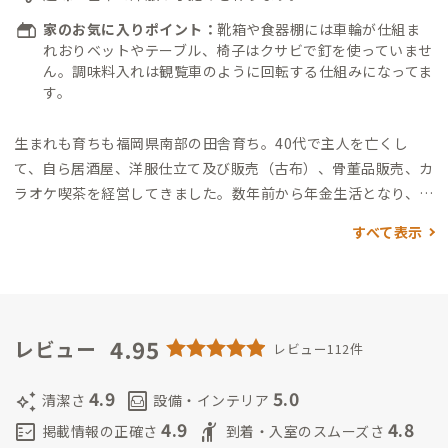
家のお気に入りポイント：
靴箱や食器棚には車輪が仕組ま
れおりベットやテーブル、椅子はクサビで釘を使っていませ
ん。調味料入れは観覧車のように回転する仕組みになってま
す。
生まれも育ちも福岡県南部の田舎育ち。
40代で主人を亡くし
て、自ら居酒屋、洋服仕立て及び販売（古布）、骨董品販売、カ
ラオケ喫茶を経営してきました。
数年前から年金生活となり、人
と関わる時間が減ってきたのですが、基本的に多くの人と関わ
すべて表示
る事が大好きな70代の元気なお婆ちゃんです。標準語は苦手で
すから、皆さまには方言をきっと楽しんでいただけると思いま
す。
皆さんよろしくお願いします。
4.95
レビュー
レビュー112件
4.9
5.0
auto_awesome
living
清潔さ
設備・インテリア
4.9
4.8
fact_check
hail
掲載情報の正確さ
到着・入室のスムーズさ