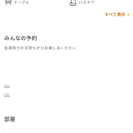
table_restaurant
bathtub
テーブル
バスタブ
個室はすべて8畳以上の広さがあり、家具に合わせたインテリア
すべて表示
や寝具でまとめられています。ゆっくりと寛いでいただきたいお
部屋です。
みんなの予約
家守が近くの畑で野菜を育てており、希望すれば収穫を一緒に楽
会員同士の交流もぜひお楽しみください
しむことができます。IH搭載の広々としたキッチンです。
101
102
部屋