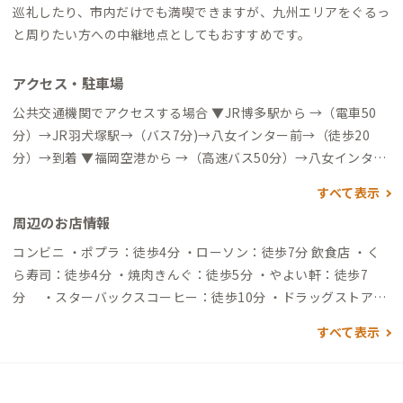
巡礼したり、市内だけでも満喫できますが、九州エリアをぐるっ
と周りたい方への中継地点としてもおすすめです。
アクセス・駐車場
公共交通機関でアクセスする場合 ▼JR博多駅から →（電車50
分）→JR羽犬塚駅→（バス7分)→八女インター前→（徒歩20
分）→到着 ▼福岡空港から →（高速バス50分）→八女インター
高速バス停→（徒歩12分）→ 到着 ▼佐賀空港から →（リムジン
すべて表示
バス※予約制45分）→JR羽犬塚駅→（バス7分)→八女インター
周辺のお店情報
前→（徒歩20分）→到着 自動車でアクセスする場合 ▼福岡ICか
ら →（高速道路34分）→八女IC→（一般道3分）→到着
コンビニ ・ポプラ：徒歩4分 ・ローソン：徒歩7分 飲食店 ・く
ら寿司：徒歩4分 ・焼肉きんぐ：徒歩5分 ・やよい軒：徒歩7
分 ・スターバックスコーヒー：徒歩10分 ・ドラッグストア：
徒歩23分 買い物 ・ゆめモール筑後：徒歩14分 ・ホームセンタ
すべて表示
ーコメリ：徒歩14分 ・JAふくおか八女農産物直売所：徒歩16分