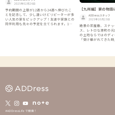
を楽しみませんか？🏝️
2025年02月26日
【九州編】家の物語
予約期間の上限が12週から24週へ伸びたこ
き古民家
とを記念して、少し遠いけどリピーターが多
ADDressスタッフ
い人気の家をピックアップ！友達や家族との
2025年10月23日
同伴利用も先々の予定を立てられます。1月
絶景の茶屋敷、スナッ
からスタートした一棟貸しも24週への変更
ス、レトロな港町の元
対象なので、ADDressの家を貸し切ってのん
の土地ならではのディ
びり滞在することもできますよ🎵 （今回は
「受け継がれてきた時
リピーターが多い家をピックアップしていま
な家々を集めました。
すが、このテーマリスト以外でも多数の家の
予約可能期間が伸びています。ご自身でお気
に入りしている家もぜひチェックしてみてく
ださい😎） 飛行機や新幹線・バスなどの早
割やセールと組み合わせて、いつもと違う場
所へ行ってみませんか？
#ADDressLife で検索！