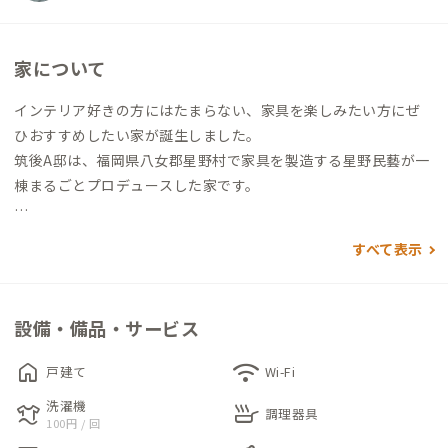
家について
インテリア好きの方にはたまらない、家具を楽しみたい方にぜ
ひおすすめしたい家が誕生しました。
筑後A邸は、福岡県八女郡星野村で家具を製造する星野民藝が一
棟まるごとプロデュースした家です。
星野民藝は素材選びから製造、販売やメンテナンスまで一貫し
すべて表示
て行い、独創的な形状の家具を製作している家具ブランド。木
の重厚感を感じるどっしりとしたフォルムと、縁起の良い八角形
のデザインが多いのが特徴です。
設備・備品・サービス
一見するとアンティークにも見える家具とマッチする、どこか
home
wifi
戸建て
Wi-Fi
ノスタルジックな雰囲気に仕上げられた現代風古民家。古民家
洗濯機
laundry
skillet
風の家屋ですが、築年数は20年ほど（2024年現在）。気密性の
調理器具
100円 / 回
高い構造ですので、暑さ寒さを気にせず、快適に過ごせます。