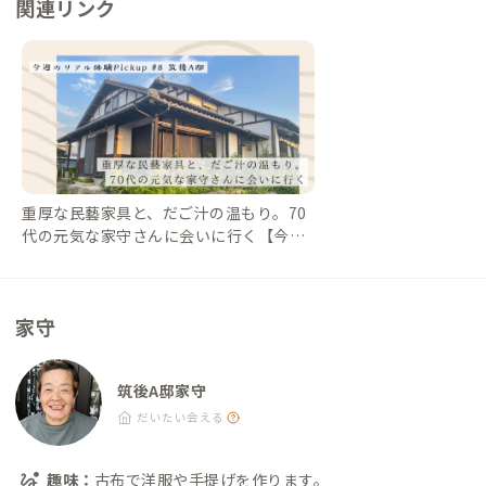
関連リンク
重厚な民藝家具と、だご汁の温もり。70
代の元気な家守さんに会いに行く【今週
のPickup #8 筑後A邸】｜#ADDressLife
（アドレスライフ）
家守
筑後A邸家守
だいたい会える
趣味：
古布で洋服や手提げを作ります。