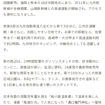
田園都市。福岡と熊本のほぼ中間地点にあり、2011年に九州新
幹線が全線開業、山陽新幹線との直通運転が開始され、アクセス
も便利になりました。
筑後A邸は九州自動車道八女ICから車で3分ほど。公共交通機
関・車ともに、利用しやすい立地です。お車での移動なら、佐賀
市まで一般道利用で約45分、長崎市・大分市まで高速道路利用
で約2時間。九州地方のホッピング、中継地点としても活躍しま
す。
家の周辺は、24時間営業のガソリンスタンドの他、徒歩圏内に
コンビニ、飲食店が揃い、生活に便利。JA運営の農産物直売所
で、新鮮な野菜を買うこともできます。車で10分ちょっとの筑後
広域公園は、BBQやプール、テニス、お食事処付きの温泉など
を1日楽しめる地元民も通う憩いのスポットです。
日本有数の炭酸含有量を誇る「船小屋温泉郷」で温泉を楽しん
だり、漫画「鬼滅の刃」で人気になった「溝口竈門神社」へ聖地