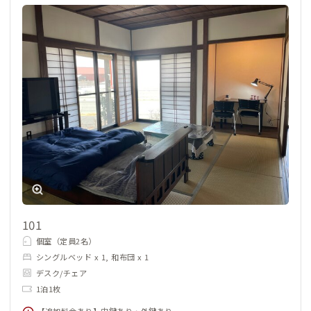
101
個室（定員2名）
シングルベッド x 1, 和布団 x 1
デスク/チェア
1泊1枚
【追加料金あり】内鍵あり・外鍵あり。