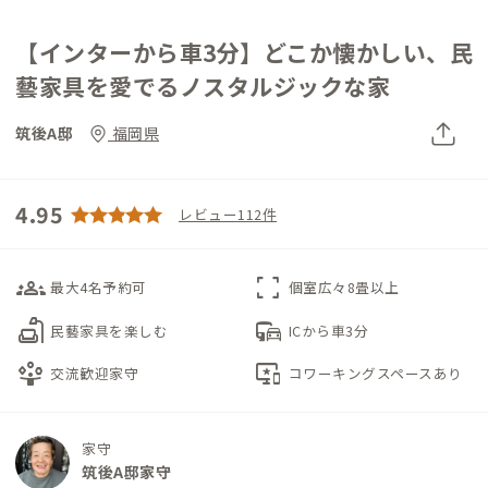
【インターから車3分】どこか懐かしい、民
藝家具を愛でるノスタルジックな家
筑後A邸
福岡県
4.95
レビュー112件
groups_3
fullscreen
最大4名予約可
個室広々8畳以上
scene
commute
民藝家具を楽しむ
ICから車3分
person_play
important_devices
交流歓迎家守
コワーキングスペースあり
家守
筑後A邸家守