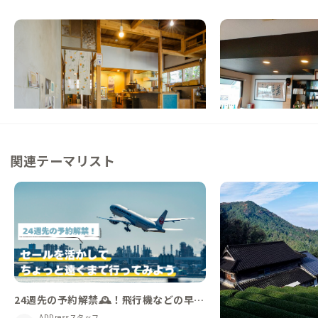
柳川A邸
佐賀A邸
福岡県
ゲストハウス
佐賀県
ゲストハウス
【福岡から90分】有明海に面する佐賀と熊
【駅徒歩5分】国際交
本に挟まれた家
一会の出会いを
この家からの距離 13km
この家からの距離 21km
関連テーマリスト
24週先の予約解禁🕰️！飛行機などの早
割/セールを活かして、普段と違うエリア
ADDressスタッフ