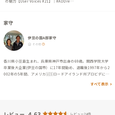
の魅力【User Voices #21】｜#ADDress
Life（アドレスライフ）
家守
伊豆の国A邸家守
その他
香川県小豆島生まれ、兵庫県神戸市出身の69歳。
関西学院大学
卒業後大企業(伊豆の国市）に17年間勤め、退職後1997年から2
002年の5年間、アメリカ🇺🇸ロードアイランド州プロビデにあ
る名門校ブラウン大学教授、ベンチャー企業などを経験後、200
すべて表示
6年から武庫川女子大学（西宮市）教授を現在も務めています。
静岡県三島市・伊豆の国市と神戸市を移動する遊牧民です。伊豆
半島はほぼ全ての町に温泉♨️が湧き出ています。日帰り温泉巡り
を楽しんでいます。色々な良い温泉♨️を紹介します。もし10年
後にリタイアした後は、伊豆の国市の我が家に永住し、アウト
4.63
レビュー
レビュー24件