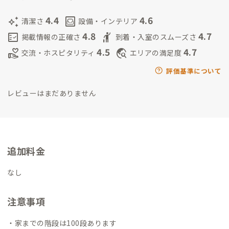
ったりします。
話すのは好きですので、もしよかったら遠慮なく
声をかけてくださいね。
4.4
4.6
auto_awesome
living
清潔さ
設備・インテリア
4.8
4.7
fact_check
hail
掲載情報の正確さ
到着・入室のスムーズさ
4.5
4.7
volunteer_activism
travel_explore
交流・ホスピタリティ
エリアの満足度
評価基準について
レビューはまだありません
追加料金
なし
注意事項
・家までの階段は100段あります