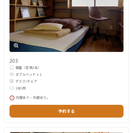
203
個室（定員2名）
ダブルベッド x 1
デスク/チェア
1泊1枚
内鍵あり・外鍵あり。
予約する