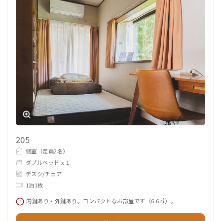
205
個室（定員2名）
ダブルベッド x 1
デスク/チェア
1泊1枚
内鍵あり・外鍵あり。コンパクトなお部屋です（6.6㎡）。