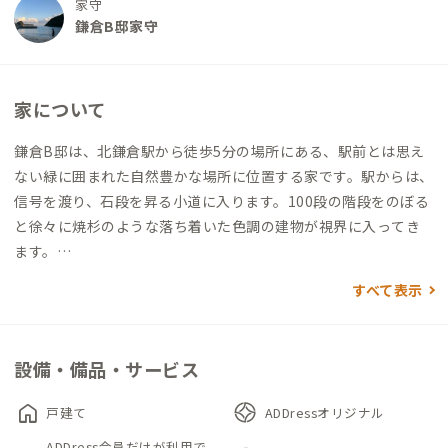
家守
鎌倉B邸家守
家について
鎌倉B邸は、北鎌倉駅から徒歩5分の場所にある、駅前とは思え
ない緑に囲まれた自然豊かな場所に位置する家です。駅からは、
信号を渡り、石段を昇る小道に入ります。100段の階段をのぼる
と徐々に焼杉のような落ち着いた色調の建物が視界に入ってき
ます。
すべて表示
この家は元々、著名な東洋・考古学者の自宅でした。増改築を
何度も繰り返したのでしょう。ややいびつに雁行したL字型の家
が絶妙に周囲と調和し、訪れる方々を暖かく迎え入れてくれま
設備・備品・サービス
す。
home
戸建て
ADDressオリジナル
玄関に入ると、まず注目するのは、広々とした吹き抜け空間とス
ADDress会員だけが利用で