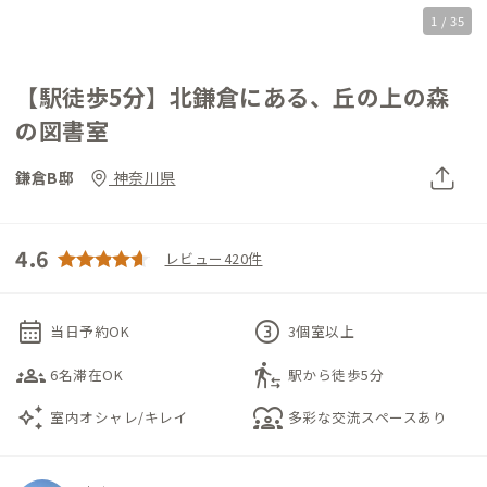
1 / 35
【駅徒歩5分】北鎌倉にある、丘の上の森
の図書室
鎌倉B邸
神奈川県
4.6
レビュー420件
calendar_month
counter_3
当日予約OK
3個室以上
groups_3
transfer_within_a_station
6名滞在OK
駅から徒歩5分
auto_awesome
diversity_1
室内オシャレ/キレイ
多彩な交流スペースあり