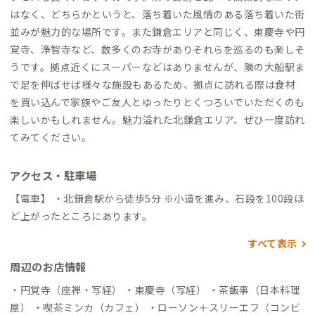
はなく、どちらかというと、落ち着いた風情のある落ち着いた街
並みが魅力的な場所です。また鎌倉エリアと同じく、東慶寺や円
覚寺、浄智寺など、数多くのお寺がありそれらを巡るのも楽しそ
うです。拠点近くにスーパーなどはありませんが、隣の大船駅ま
で足を伸ばせば様々な施設もあるため、拠点に訪れる際は食材
を買い込んで家族やご友人とゆったりとくつろいでいただくのも
楽しいかもしれません。魅力溢れた北鎌倉エリア、ぜひ一度訪れ
てみてください。
アクセス・駐車場
【電車】 ・北鎌倉駅から徒歩5分 ※小道を進み、石段を100段ほ
ど上がったところにあります。
すべて表示
周辺のお店情報
・円覚寺（座禅・写経） ・東慶寺（写経） ・茶飯事（日本料理
屋） ・喫茶ミンカ（カフェ） ・ローソン＋スリーエフ（コンビ