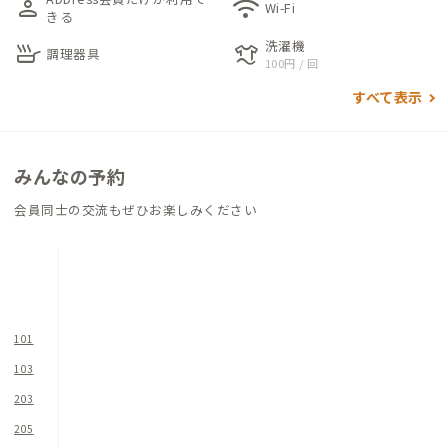
person
wifi
キップフロア。1階は、多くの人が一緒に過ごせる広々としたリ
Wi-Fi
きる
ビングとキッチンがあります。特徴的な青緑色のタイルが魅力の
洗濯機
skillet
laundry
キッチンは、多くの人と料理を楽しむのにぴったりの場所にな
調理器具
100円 / 回
っています。一方、2階には集中力を高める書斎スペースやリラ
すべて表示
ックスできるロッキングチェアが設けられています。
また、建物の歴史を尊重するために、ダイニングテーブルやキ
みんなの予約
ッチンカウンターにはもともと本棚として使われていた古材を
積極的に使用しています。壁や手すりには本が配置されており、
会員同士の交流もぜひお楽しみください
かつての雰囲気を残しています。本の選定はブックコーディネー
ターが行ったため、魅力的な本が並んでいます。興味を引く本を
手に取り、お気に入りの場所で静かに読むのもおすすめです。
建物は1棟ですが、建物内での行き来ができないため、予約する
101
部屋によっては、浴室・シャワー室（計3ヶ所）に向かうために
103
一度外に出る必要があります。古民家ということもあり、安全上
203
問題はありませんが、ドアが開閉しにくいなど建具の経年劣化
もございますので、予めご了承ください。
205