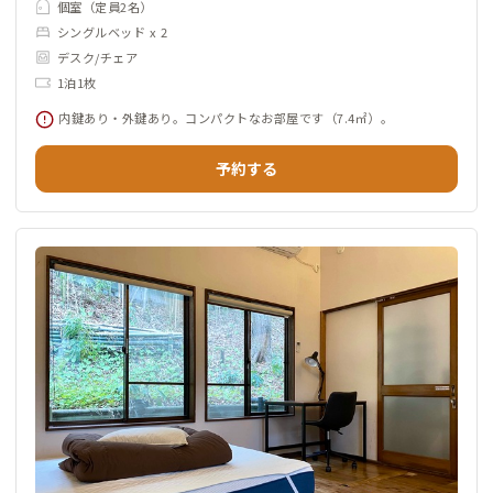
個室（定員2名）
シングルベッド x 2
デスク/チェア
1泊1枚
内鍵あり・外鍵あり。コンパクトなお部屋です（7.4㎡）。
予約する