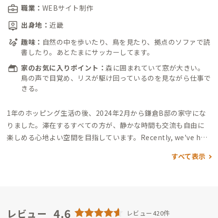
職業：
WEBサイト制作
出身地：
近畿
趣味：
自然の中を歩いたり、鳥を見たり、拠点のソファで読
書したり。あとたまにサッカーしてます。
家のお気に入りポイント：
森に囲まれていて窓が大きい。
鳥の声で目覚め、リスが駆け回っているのを見ながら仕事で
きる。
1年のホッピング生活の後、2024年2月から鎌倉B邸の家守にな
りました。
滞在するすべての方が、静かな時間も交流も自由に
楽しめる心地よい空間を目指しています。
Recently, we've had
guests from overseas. I enjoy meeting people from differe
すべて表示
nt countries, so you're always welcome to stay here.
▼家守
の交流スタイル
基本的には拠点にいますが、日中出ていること
もあります。
拠点では、偶発的に発生する自然な交流を大切にし
たいと思っています。
みなさんが思い思いの過ごし方ができるよ
うに、こちらから積極的に話しかけることは敢えてしていなか
4.6
レビュー
レビュー420件