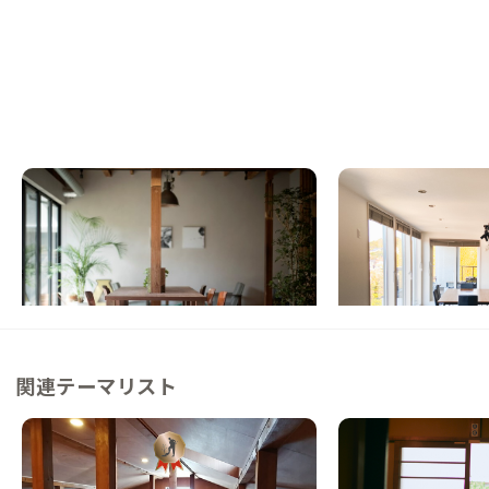
逗子B邸
葉山A邸
神奈川県
ゲストハウス
神奈川県
シェアハウス
【駅徒歩10分】温かみのある空間でゆった
【東京駅から60分】
り逗子ライフを
リンリゾートな家
この家からの距離 5km
この家からの距離 8km
関連テーマリスト