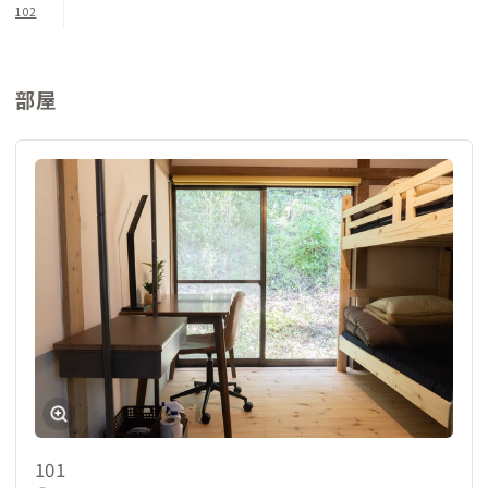
102
この歴史ある家で、ゆっくりと自分だけの特別な時間を過ごして
みてはいかがでしょうか？味わい深い古民家ライフを存分にお
楽しみください。
部屋
※利用上の注意
外部照明は日没ごろ点灯し、22時台には消灯します。夜間は暗
いため、足元にお気をつけてお越しください。
101