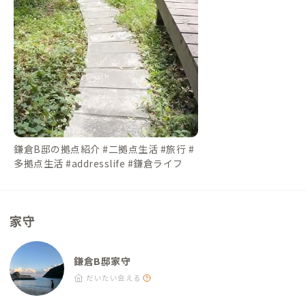
鎌倉B邸の拠点紹介 #二拠点生活 #旅行 #
多拠点生活 #addresslife #鎌倉ライフ
家守
鎌倉B邸家守
だいたい会える