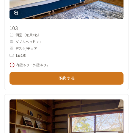
103
個室（定員2名）
ダブルベッド x 1
デスク/チェア
1泊1枚
内鍵あり・外鍵あり。
予約する