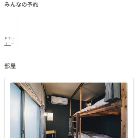
みんなの予約
ドミト
リー20
3
部屋