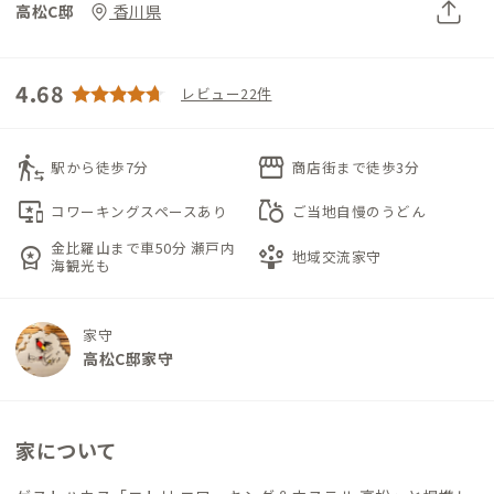
高松C邸
香川県
4.68
レビュー22件
transfer_within_a_station
storefront
駅から徒歩7分
商店街まで徒歩3分
important_devices
grocery
コワーキングスペースあり
ご当地自慢のうどん
金比羅山まで車50分 瀬戸内
workspace_premium
person_play
地域交流家守
海観光も
家守
高松C邸家守
家について