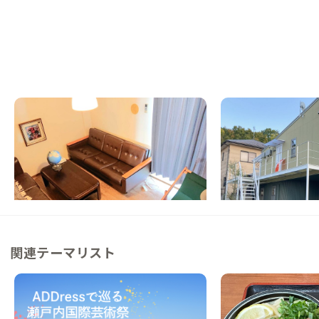
高松A邸
高松B邸
香川県
その他
香川県
シェアハウス
【駅徒歩20分】田園風景とアートが詰まった
【猫好き必見】猫に囲
先鋭的な家
シェアハウス
この家からの距離 6km
この家からの距離 10km
関連テーマリスト