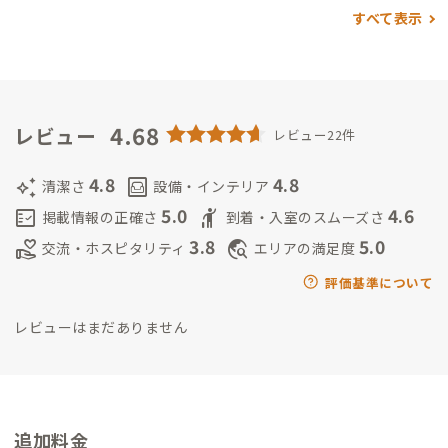
のびのびと学生生活を送りました。
・山口での交換留学を経て、
すべて表示
東京で約7年間勤務しました。
・広東語、中国語、英語、日本語
と少しのタイ語が話せます
＜思い＞
学時代から四国が大好きで、
夫が丸亀市にUターンするまでに香川をもっと盛り上げたいとい
う気持ちで高松に拠点を移しました。皆さまの香川での時間が
素敵な思い出となるよう、少しでもお手伝いできたら嬉しいで
4.68
レビュー
レビュー22件
す。
＜2025年の抱負＞
ペーパードライバー講習を受けて運転に
慣れ、下道を使って四国各地の道の駅を巡りたいです(^^)
4.8
4.8
auto_awesome
living
清潔さ
設備・インテリア
5.0
4.6
fact_check
hail
掲載情報の正確さ
到着・入室のスムーズさ
3.8
5.0
volunteer_activism
travel_explore
交流・ホスピタリティ
エリアの満足度
評価基準について
レビューはまだありません
追加料金