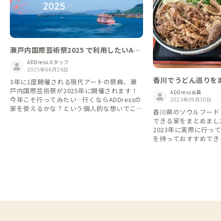
瀬戸内国際芸術祭2025 で利用したいAD
Dressの家
ADDressスタッフ
2025年06月26日
香川でうどん巡りを
3年に1度開催される現代アートの祭典、瀬
戸内国際芸術祭が2025年に開催されます！
ADDress会員
今年こそ行ってみたい…行くならADDressの
2023年09月30日
家を使えるかな？という個人的な想いでこの
香川県のソウルフード
テーマリストの作成を思いつきました🌱 AD
できる家をまとめまし
Dressのいいところは、その地域に住んでい
2023年に実際に行っ
る「家守(やもり)」がいること。滞在しなが
を持っておすすめでき
ら、地域のお話を聞いたり、一緒に芸術祭巡
りをできたりするかもしれません。 瀬戸内
国際芸術祭2025に行きたいけど、宿/ホテル
探しに悩んでいる方は是非ご覧ください。
会場がとっても広いこともあり、ADDressの
家でお得に長期滞在しながら島々を回るのも
いいですよね。アクセスが良いところばかり
ではありませんが、近くに行ったからには立
ち寄りたい家も含めてみました。 ■Google