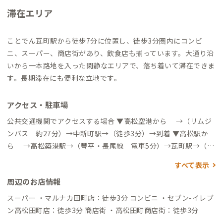
滞在エリア
ことでん瓦町駅から徒歩7分に位置し、徒歩3分圏内にコンビ
ニ、スーパー、商店街があり、飲食店も揃っています。大通り沿
いから一本路地を入った閑静なエリアで、落ち着いて滞在できま
す。長期滞在にも便利な立地です。
アクセス・駐車場
公共交通機関でアクセスする場合 ▼高松空港から →（リムジ
ンバス 約27分）→中新町駅→（徒歩3分）→到着 ▼高松駅か
ら →高松築港駅→（琴平・長尾線 電車5分）→瓦町駅→（徒
歩7分）→到着 →（バス塩江線・由佐線・鹿角線 約16分）
すべて表示
→田町駅→（徒歩2分）→到着 自動車でアクセスする場合 ▼各
周辺のお店情報
方面から 南方向に中央通り/国道30号を進み、中新町交差点を左
折して観光通り/県庁43号に入ります。270ｍ先を右折し、1つ目
スーパー ・マルナカ田町店：徒歩3分 コンビニ ・セブン-イレブ
の交差点を左折したらコトリ コワーキング＆ホステル高松で
ン高松田町店：徒歩3分 商店街 ・高松田町商店街：徒歩3分
す。