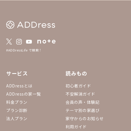
mapに落とし込んだADDressの家MAPも活用
ください🙌 https://www.google.com/map
s/d/u/1/viewer?hl=ja&ll=34.517312460771
76%2C134.51190108864952&z=9&mid=1_v
UzwhGmqPfllWRsw-bbkKxSonuWeLX5
#ADDressLife で検索！
サービス
読みもの
ADDressとは
初心者ガイド
ADDressの家一覧
不安解消ガイド
料金プラン
会員の声・体験記
プラン診断
テーマ別の家選び
法人プラン
家守からのお知らせ
利用ガイド