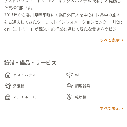
ゲストハウス「コトリ コワーキング＆ホステル 高松」と提携し
た高松C邸です。
2017年から香川県琴平町にて訪日外国人を中心に世界中の旅人
をお迎えしてきたツーリストインフォメーションセンター「Kot
ori（コトリ）」が観光・旅行業を通じて新たな働き方やビジネ
スの創出、そして自己実現を目指す人が集う場所としてオープ
すべて表示
ンさせた “Coworking ＆ Hostel”。単なるコワーキングスペー
スやゲストハウスの枠組みを超えて、地域活性にもつながるイノ
ベーションを生み出す場所になることを目指しています。
設備・備品・サービス
1階部分は一般の方も利用できるコワーキングスペースであり、
無料Wi-Fi、コンセント、会議室を完備しています。廃材等をア
home
wifi
ゲストハウス
Wi-Fi
ップサイクルした暖かみのある空間は、個々の作業だけでな
laundry
skillet
く、くつろいだ雰囲気の中で利用者同士の交流によって刺激や
洗濯機
調理器具
ひらめきが得られる場としてご利用いただけます。
nest_multi_room
heat
マルチルーム
乾燥機
すべて表示