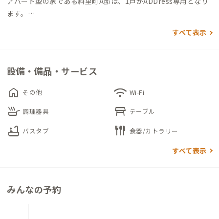
アパート型の家である斜里町A邸は、1戸がADDress専用となり
ます。
個室内に寝具をはじめ、デスク＆チェア・キッチン・お風呂・
すべて表示
トイレがあるため、個室内で生活をすることも可能です。
また、時計メガネ店を経営するオーナーが階下に住んでいるの
設備・備品・サービス
で、店舗の共有スペースで観光案内ができます。家守や地域の方
との交流をしたい時には、同スペースにて会話をお楽しみくだ
home
wifi
その他
Wi-Fi
さい。
skillet
table_restaurant
調理器具
テーブル
bathtub
flatware
バスタブ
食器/カトラリー
すべて表示
みんなの予約