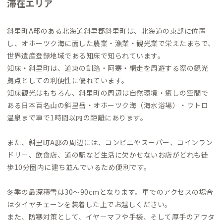
滞在エリア
斜里町A邸のある北海道斜里郡斜里町は、北海道の東部に位置
し、オホーツク海に面した農業・漁業・観光業で栄えたまちで、
世界遺産登録地域である知床で知られています。
知床・斜里町は、道東の釧路・阿寒・網走を周遊する際の観光
拠点としての利便性に優れています。
知床観光はもちろん、斜里町の周辺は自然環境・癒しの空間で
ある日本百名山の斜里岳・オホーツク海（海水浴場）・ウトロ
温泉まで車で1時間以内の距離にあります。
また、斜里町A邸の周辺には、コンビニやスーパー、コインラン
ドリー、飲食店、道の駅など生活に欠かせないお店がどれも徒
歩10分圏内に建ち並んでいるため便利です。
冬季の最深積雪は30〜90cmとなります。車でのアクセスの場合
はタイヤチェーンを装着した上でお越しください。
また、防寒対策として、イヤーマフや手袋、そして厚手のアウタ