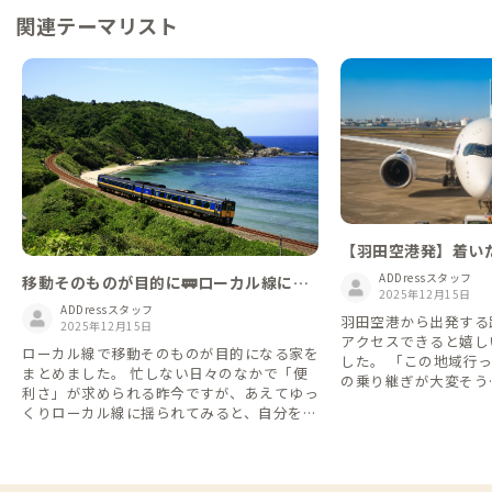
関連テーマリスト
【羽田空港発】着い
新たな土地へはフライ
ADDressスタッフ
移動そのものが目的に🚃ローカル線に揺
2025年12月15日
られてみよう
ADDressスタッフ
羽田空港から出発する
2025年12月15日
アクセスできると嬉し
ローカル線で移動そのものが目的になる家を
した。 「この地域行
まとめました。 忙しない日々のなかで「便
の乗り継ぎが大変そう
利さ」が求められる昨今ですが、あえてゆっ
も、飛行機利用なら意
くりローカル線に揺られてみると、自分を見
しれませんね👌 ※情報
つめ直す時間になったり、新しい発見があっ
ものになります
たりと普段とは違った楽しみを見つけられそ
うですね👌 「青春18きっぷ」などのオトク
なきっぷの期間に合わせて行ってみるのもお