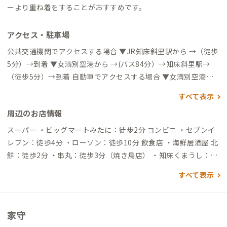
ーより重ね着をすることがおすすめです。
アクセス・駐車場
公共交通機関でアクセスする場合 ▼JR知床斜里駅から →（徒歩
5分）→到着 ▼女満別空港から →(バス84分）→知床斜里駅→
（徒歩5分）→到着 自動車でアクセスする場合 ▼女満別空港か
ら →（一般道55分）→到着 ※空港にニッポンレンタカーやオ
すべて表示
リックスレンタカーをはじめ、各社ありますのでレンタカーを
周辺のお店情報
検討される方は空港周辺で借りることをおすすめします
スーパー ・ビッグマートみたに：徒歩2分 コンビニ ・セブンイ
レブン：徒歩4分 ・ローソン：徒歩10分 飲食店 ・海鮮居酒屋 北
鮮：徒歩2分 ・串丸：徒歩3分（焼き鳥店） ・知床くまうし：徒
歩3分（豚丼と摩周そばの店） ・Bistro La Campanella：徒歩
すべて表示
5分（料理とワイン） ・しれとこ来々軒：徒歩7分（ラーメン）
買い物 ・道の駅しゃり：徒歩3分 ・斜里工房 しれとこ屋：徒歩3
分 ・シャンボールベーカリー：徒歩4分 コインランドリー ・コ
家守
インランドリーつちはし：徒歩10分 ・コインランドリーシドニ