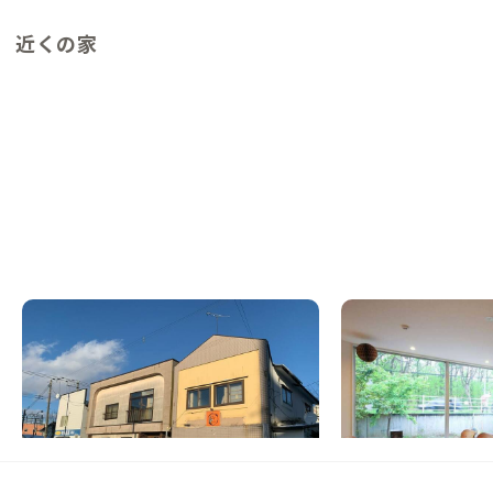
近くの家
釧路A邸
帯広B邸
北海道
ゲストハウス
北海道
シェアハウス
【世界三大夕日の幣舞橋近く】港町・釧路で
【バス停目の前】農業
景色と食を味わう暮らし
が広がるシェアハウス
この家からの距離 106km
この家からの距離 165km