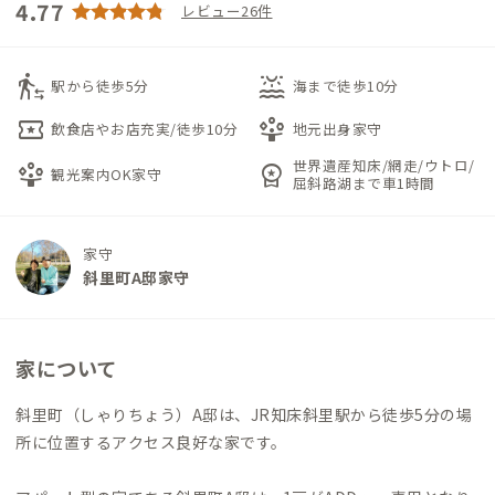
4.77
レビュー26件
transfer_within_a_station
water_lux
駅から徒歩5分
海まで徒歩10分
local_activity
person_play
飲食店やお店充実/徒歩10分
地元出身家守
世界遺産知床/網走/ウトロ/
person_play
workspace_premium
観光案内OK家守
屈斜路湖まで車1時間
家守
斜里町A邸家守
家について
斜里町（しゃりちょう）A邸は、JR知床斜里駅から徒歩5分の場
所に位置するアクセス良好な家です。