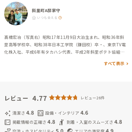
ー斜里店：徒歩14分 その他 ・斜里町立知床博物館：徒歩11分
斜里町A邸家守
いつも会える
髙橋宏冶（写真右）
昭和17年11月9日大泊生まれ、昭和36年斜
里高等学校卒、昭和38年日本工学院（鎌田校）卒・
、東京TV電
化株入社、平成6年有タカハシ代表、平成2年斜里ポテト協組、
平成7年オホーツクカード協組創立理事長、平成9年斜里商工会
すべて表示
会長、平成15年斜里町議会議員を歴任しました。
髙橋和子（写
真左）
有限会社タカハシ専務取締役
夫婦共に様々なまちづくり
に関与してなお昭和初期人口19,000人を数えた町の1万人切れを
憂い、訪れる方を大切に心ある方々と共に楽しい豊かなまちづ
くり人の現役でいたく、小さな努力をかさねていきたいと思い
4.77
レビュー
レビュー26件
ます。
惣田好法
株式会社ディスカバリー 代表取締役、Japan Wo
rkcation - 一般社団法人日本ワーケーション協会 ワーケーショ
4.8
4.6
auto_awesome
living
清潔さ
設備・インテリア
ンコンシェルジュ
斜里高等学校に在学していました。
北海道 斜
4.8
4.8
fact_check
hail
掲載情報の正確さ
到着・入室のスムーズさ
里郡在住
北海道 斜里郡出身
5.0
4.9
volunteer_activism
travel_explore
交流・ホスピタリティ
エリアの満足度