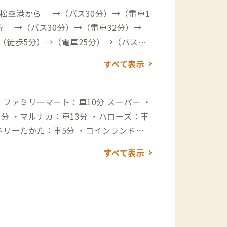
松空港から →（バス30分）→（電車1
着 →（バス30分）→（電車32分）→
（徒歩5分）→（電車25分）→（バス9
分）→（電車22分）→西前田駅→（徒
すべて表示
24分）→到着
リーマート：車10分 スーパー ・
分 ・マルナカ：車13分 ・ハローズ：車
すべて表示
く緑と木に囲まれた癒しの空間、パソコン作
東信：徒歩13分（魚料理） ・こにし：徒
づまうどん：車3分（観光客だけでなく地
麺にコシがあり、メニューも豊富。外席
まむら：車6分 ・