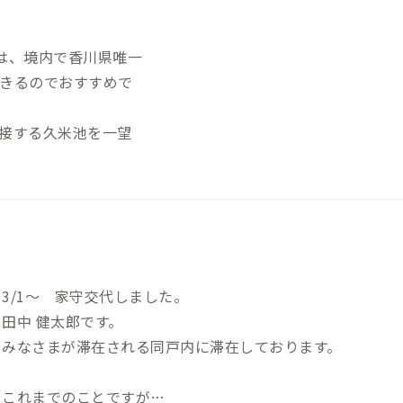
アベイル：車6分 ・フジグラン：車9
6分 ・ゆめ
では、境内で香川県唯一
きるのでおすすめで
接する久米池を一望
3/1〜 家守交代しました。
田中 健太郎です。
みなさまが滞在される同戸内に滞在しております。
これまでのことですが…