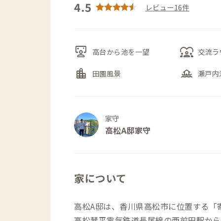
4.5
レビュー16件
interactive_space
diversity_1
高台から池を一望
交流ラ
location_city
houseboat
田園風景
瀬戸内
家守
高松A邸家守
家について
高松A邸は、香川県高松市に位置する「
高松琴平電気鉄道長尾線の西前田駅から