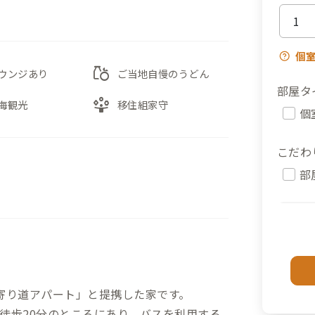
個
grocery
ウンジあり
ご当地自慢のうどん
部屋タ
person_play
海観光
移住組家守
個
こだわ
部
寄り道アパート」と提携した家です。
徒歩20分のところにあり、バスを利用する