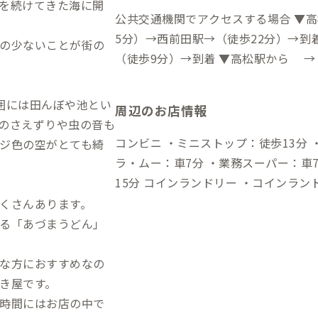
を続けてきた海に開
公共交通機関でアクセスする場合 ▼高
5分）→西前田駅→（徒歩22分）→到
の少ないことが街の
（徒歩9分）→到着 ▼高松駅から →
分）→（徒歩9分）→到着 →（徒歩5
歩21分）→到着 自動車でアクセスする場合 ▼高松空港から →（一般道30
囲には田んぼや池とい
周辺のお店情報
分）→到着 ▼高松駅から →（一般道
のさえずりや虫の音も
コンビニ ・ミニストップ：徒歩13分 ・ファミ
ジ色の空がとても綺
ラ・ムー：車7分 ・業務スーパー：車7
15分 コインランドリー ・コインランドリーたかた：車5分 ・コインランドリ
ーフレスポ高松店：車7分 飲食店 ・サンタモニカ：徒歩5分（喫茶店） ・cafe
くさんあります。
SORAのいろ：徒歩10分(店内は広
る「あづまうどん」
業や読書するにも良し) ・魚屋の寿司 
歩13分（たこ焼き・たい焼き） ・あ
な方におすすめなの
元民にも人気の高い、讃岐うどん屋。
き屋です。
もあり、自然を感じながら食べることが出来る） 買い物 ・し
時間にはお店の中で