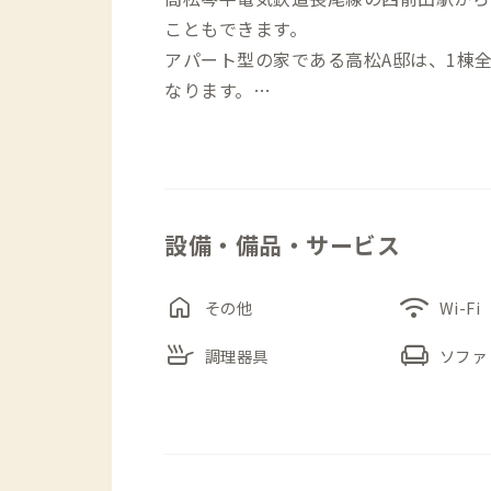
こともできます。
アパート型の家である高松A邸は、1棟全6戸
なります。
交流をしながらちょっとした作業を行いた
s会員も使用可能な共有ラウンジスペー
海外でも活躍するアーティスト「浮遊亭 骨牌
設備・備品・サービス
デザインされた高松A邸は、お部屋に入
鋭的な空間が広がり、非日常的な暮らし
home
wifi
その他
Wi-Fi
skillet
chair
調理器具
ソファ