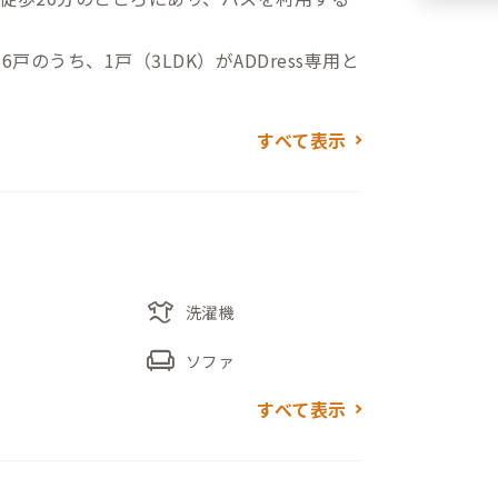
のうち、1戸（3LDK）がADDress専用と
すべて表示
い方には、同敷地内の別棟にあるADDres
スがおすすめです。
(KARUTA)」と「BAKIBAKI」によって
ると周辺の緑豊かな田園風景とは一変して先
を楽しむことができます。
laundry
洗濯機
chair
ソファ
すべて表示