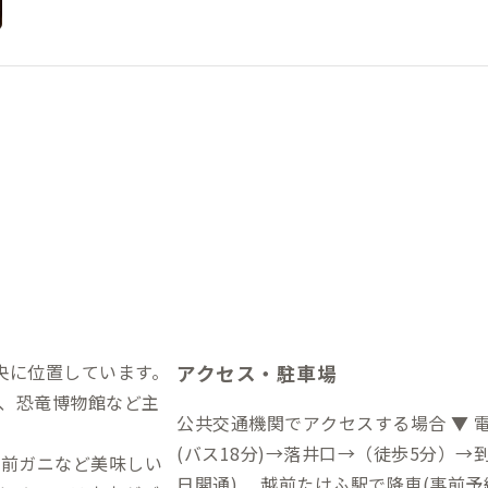
央に位置しています。
アクセス・駐車場
、恐竜博物館など主
公共交通機関でアクセスする場合 ▼ 電車(JR在来線)を使う場合 JR鯖江駅→
。
(バス18分)→落井口→（徒歩5分）→到着 ▼ 北陸新幹線を使う場合(R
越前ガニなど美味しい
日開通) 越前たけふ駅で降車(事前予約で家守が送迎します) ▼ 夜行バスを使