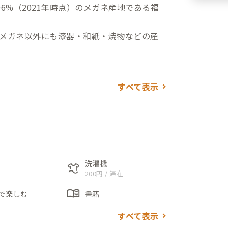
6%（2021年時点）のメガネ産地である福
メガネ以外にも漆器・和紙・焼物などの産
居が一体となった物件であったため、内部
すべて表示
ます。
ロミハウス」と名づけ、現在ではイベント
スとしても使われています。
メガネ等の展示・紹介がされていて、福井
ることができます。
洗濯機
laundry
200円 / 滞在
複数人で滞在できる広めの個室で、同伴者と
menu_book
でお選びください。
で楽しむ
書籍
ルームとリビングの続き間で広々。ローソファ
すべて表示
、共有スペースに近いので利便性も良いお