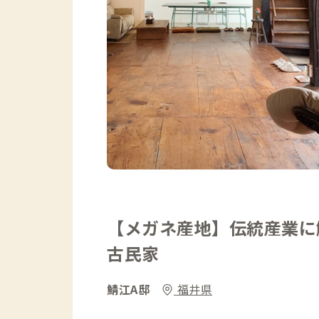
【メガネ産地】伝統産業に
古民家
鯖江A邸
福井県