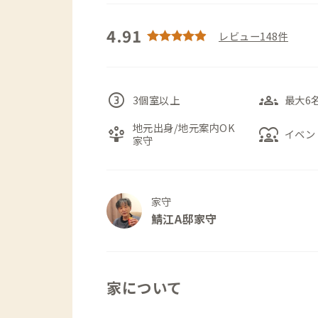
4.91
レビュー148件
counter_3
groups_3
3個室以上
最大6
地元出身/地元案内OK
person_play
diversity_1
イベン
家守
家守
鯖江A邸家守
家について