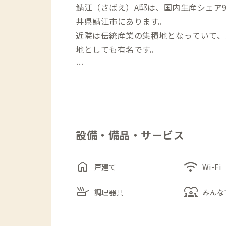
鯖江（さばえ）A邸は、国内生産シェア9
井県鯖江市にあります。
近隣は伝統産業の集積地となっていて、
地としても有名です。
家は元々畳屋の店舗、作業場、倉庫、住
は入り組んでいて特殊な造りになってい
その物件を家守がリフォームして「ココ
会場やギャラリー、コワーキングスペー
設備・備品・サービス
ギャラリーでは、越前漆器、越前和紙、
県丹南地域の伝統的産業について深く知
home
wifi
戸建て
Wi-Fi
滞在可能な個室は3部屋あり、それぞれ
skillet
diversity_1
の利用にもぴったりです。人数やお好み
調理器具
みんな
・1階唯一の個室である101はベッド
や部屋干しに使えるクローゼットがあり