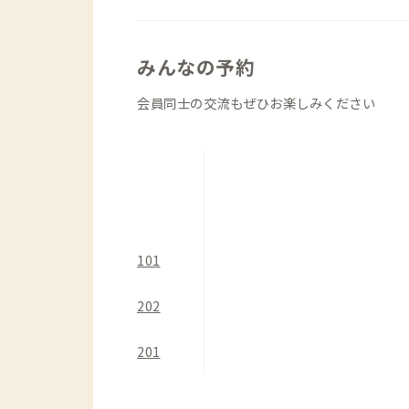
部屋です。
・2階201はソファーに座ったまま田
良いお部屋。棚に並んだ木のおもちゃは
みんなの予約
・202は定員4名の和室と洋室の続き
会員同士の交流もぜひお楽しみください
サンルームなどゆったり寛げそう。個室
101
202
201