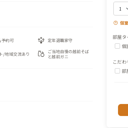
個
部屋タ
person_play
名予約可
定年退職家守
個
ご当地自慢の越前そば
grocery
ト/地域交流あり
と越前ガニ
こだわ
部